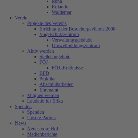
Mina
Rolando
Waldemar
Verein
Projekte des Vereins
Errichtung der Besucherpavillons 2008
Vogelschutzzentrum
Verwaltungsgebäude
Umweltbildungszentrum
Aktiv werden
Stellenangebote
FÖJ
FÖJ -Erlebnisse
BFD
Praktika
Abschlußarbeiten
Ehrenamt
Mitglied werden
Laudatio für Erika
Spenden
Spenden
Unsere Partner
News
Neues vom Hof
Medienberichte