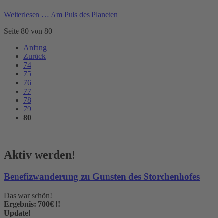
Weiterlesen …
Am Puls des Planeten
Seite 80 von 80
Anfang
Zurück
74
75
76
77
78
79
80
Aktiv werden!
Benefizwanderung zu Gunsten des Storchenhofes
Das war schön!
Ergebnis: 700€ !!
Update!