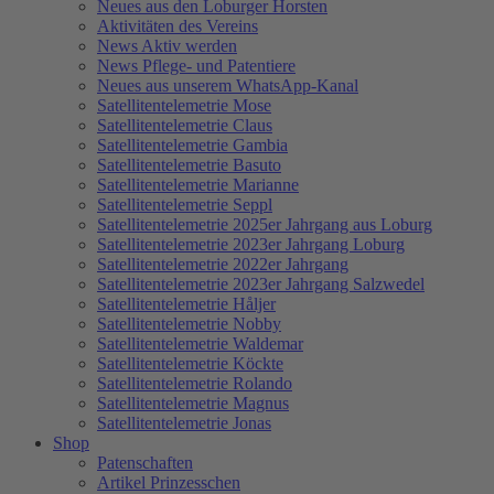
Neues aus den Loburger Horsten
Aktivitäten des Vereins
News Aktiv werden
News Pflege- und Patentiere
Neues aus unserem WhatsApp-Kanal
Satellitentelemetrie Mose
Satellitentelemetrie Claus
Satellitentelemetrie Gambia
Satellitentelemetrie Basuto
Satellitentelemetrie Marianne
Satellitentelemetrie Seppl
Satellitentelemetrie 2025er Jahrgang aus Loburg
Satellitentelemetrie 2023er Jahrgang Loburg
Satellitentelemetrie 2022er Jahrgang
Satellitentelemetrie 2023er Jahrgang Salzwedel
Satellitentelemetrie Håljer
Satellitentelemetrie Nobby
Satellitentelemetrie Waldemar
Satellitentelemetrie Köckte
Satellitentelemetrie Rolando
Satellitentelemetrie Magnus
Satellitentelemetrie Jonas
Shop
Patenschaften
Artikel Prinzesschen