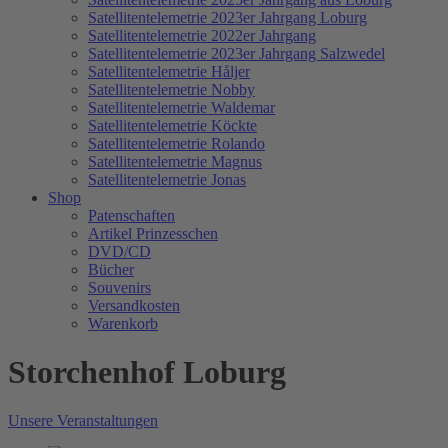
Satellitentelemetrie 2023er Jahrgang Loburg
Satellitentelemetrie 2022er Jahrgang
Satellitentelemetrie 2023er Jahrgang Salzwedel
Satellitentelemetrie Håljer
Satellitentelemetrie Nobby
Satellitentelemetrie Waldemar
Satellitentelemetrie Köckte
Satellitentelemetrie Rolando
Satellitentelemetrie Magnus
Satellitentelemetrie Jonas
Shop
Patenschaften
Artikel Prinzesschen
DVD/CD
Bücher
Souvenirs
Versandkosten
Warenkorb
Storchenhof Loburg
Unsere Veranstaltungen