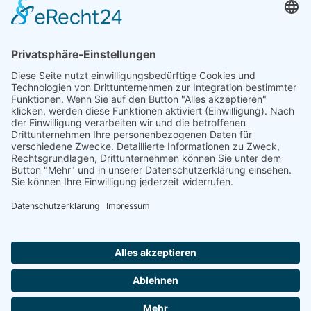
Spenden können steuerlich abgesetzt werden
Förderung
© 1987 – 2025
Storchenhof Loburg e.V.
Alle Rechte vorbehalten.
Cookie-Einstellungen
Navigation überspringen
Impressum
Haftungsausschluss
Widerrufsrecht
Datenschutz
Facebook
Instagram
Whatsapp
YouTube