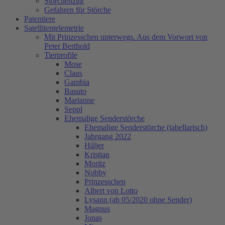
Storchenzug
Gefahren für Störche
Patentiere
Satellitentelemetrie
Mit Prinzesschen unterwegs. Aus dem Vorwort von
Peter Berthold
Tierprofile
Mose
Claus
Gambia
Basuto
Marianne
Seppl
Ehemalige Senderstörche
Ehemalige Senderstörche (tabellarisch)
Jahrgang 2022
Håljer
Kristian
Moritz
Nobby
Prinzesschen
Albert von Lotto
Lysann (ab 05/2020 ohne Sender)
Magnus
Jonas