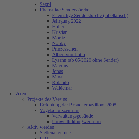
Seppl
Ehemalige Senderstörche
Ehemalige Senderstörche (tabellarisch)
Jahrgang 2022
Håljer
Kristian
Moritz
Nobby
Prinzesschen
Albert von Lotto
Lysann (ab 05/2020 ohne Sender)
Magnus
Jonas
Mina
Rolando
Waldemar
Verein
Projekte des Vereins
Errichtung der Besucherpavillons 2008
Vogelschutzzentrum
Verwaltungsgebäude
Umweltbildungszentrum
Aktiv werden
Stellenangebote
FÖJ