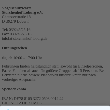
Vogelschutzwarte
Storchenhof Loburg e.V.
Chausseestraße 18
D-39279 Loburg
Tel: 039245/25 16
Fax: 039245/25 16
info[at]storchenhof-loburg.de
Öffnungszeiten
täglich 10:00 – 17:00 Uhr
Führungen finden halbstündlich statt, sowohl für Einzelpersonen,
Paare, Familien als auch für größere Gruppen ab 15 Personen. Bei
Letzteren für die bessere Planbarkeit unserer Kräfte nur nach
vorheriger Absprache.
Spendenkonto
IBAN: DE78 8105 3272 0503 0012 44
BIC: NOLADE 21 MDG
Sparkasse MagdeBurg