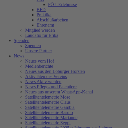
FÖJ -Erlebnisse
BFD
Praktika
Abschlußarbeiten
Ehrenamt
Mitglied werden
Laudatio für Erika
Spenden
Spenden
Unsere Partner
News
Neues vom Hof
Medienberichte
Neues aus den Loburger Horsten
Aktivitäten des Vereins
News Aktiv werden
News Pflege- und Patentiere
Neues aus unserem WhatsApp-Kanal
Satellitentelemetrie Mose
Satellitentelemetrie Claus
Satellitentelemetrie Gambia
Satellitentelemetrie Basuto
Satellitentelemetrie Marianne
Satellitentelemetrie Seppl
Satellitentelemetrie 2025er Jahrgang aus Loburg