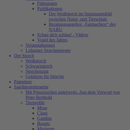
Führungen
Publikationen
Der Weißstorch im Spannungsfeld
zwischen Natur- und Tierschutz
Beratungsangebot „Fairpachten“ des
NABU
Schau dich schlau! - Videos
Vogel des Jahres
Veranstaltungen
Loburger Storchennester
Der Storch
Weißstorch
Schwarzstorch
Storchenzug
Gefahren für Störche
Patentiere
Satellitentelemetrie
Mit Prinzesschen unterwegs. Aus dem Vorwort von
Peter Berthold
Tierprofile
Mose
Claus
Gambia
Basuto
Marianne