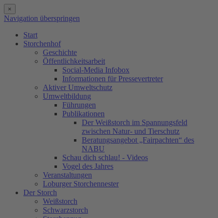
×
Navigation überspringen
Start
Storchenhof
Geschichte
Öffentlichkeitsarbeit
Social-Media Infobox
Informationen für Pressevertreter
Aktiver Umweltschutz
Umweltbildung
Führungen
Publikationen
Der Weißstorch im Spannungsfeld
zwischen Natur- und Tierschutz
Beratungsangebot „Fairpachten“ des
NABU
Schau dich schlau! - Videos
Vogel des Jahres
Veranstaltungen
Loburger Storchennester
Der Storch
Weißstorch
Schwarzstorch