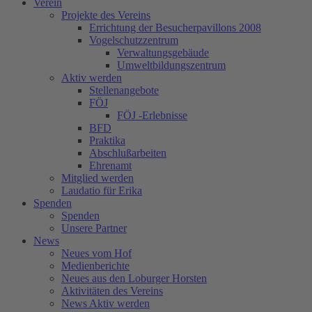
Verein
Projekte des Vereins
Errichtung der Besucherpavillons 2008
Vogelschutzzentrum
Verwaltungsgebäude
Umweltbildungszentrum
Aktiv werden
Stellenangebote
FÖJ
FÖJ -Erlebnisse
BFD
Praktika
Abschlußarbeiten
Ehrenamt
Mitglied werden
Laudatio für Erika
Spenden
Spenden
Unsere Partner
News
Neues vom Hof
Medienberichte
Neues aus den Loburger Horsten
Aktivitäten des Vereins
News Aktiv werden