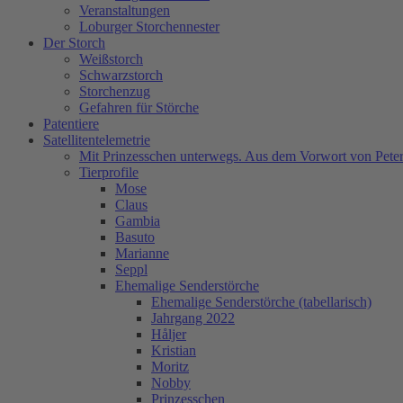
Veranstaltungen
Loburger Storchennester
Der Storch
Weißstorch
Schwarzstorch
Storchenzug
Gefahren für Störche
Patentiere
Satellitentelemetrie
Mit Prinzesschen unterwegs. Aus dem Vorwort von Peter
Tierprofile
Mose
Claus
Gambia
Basuto
Marianne
Seppl
Ehemalige Senderstörche
Ehemalige Senderstörche (tabellarisch)
Jahrgang 2022
Håljer
Kristian
Moritz
Nobby
Prinzesschen