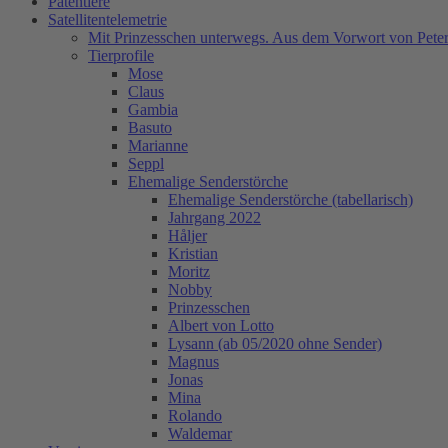
Patentiere
Satellitentelemetrie
Mit Prinzesschen unterwegs. Aus dem Vorwort von Peter
Tierprofile
Mose
Claus
Gambia
Basuto
Marianne
Seppl
Ehemalige Senderstörche
Ehemalige Senderstörche (tabellarisch)
Jahrgang 2022
Håljer
Kristian
Moritz
Nobby
Prinzesschen
Albert von Lotto
Lysann (ab 05/2020 ohne Sender)
Magnus
Jonas
Mina
Rolando
Waldemar