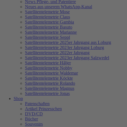
News Pflege- und Patentiere
Neues aus unserem WhatsApp-Kanal
Satellitentelemetrie Mose
Satellitentelemetrie Claus
Satellitentelemetrie Gambia
Satellitentelemetrie Basuto
Satellitentelemetrie Marianne
Satellitentelemetrie Seppl
Satellitentelemetrie 2025er Jahrgang aus Loburg
Satellitentelemetrie 2023er Jahrgang Loburg
Satellitentelemetrie 2022er Jahrgang
Satellitentelemetrie 2023er Jahrgang Salzwedel
Satellitentelemetrie Håljer
Satellitentelemetrie Nobby
Satellitentelemetrie Waldemar
Satellitentelemetrie Köckte
Satellitentelemetrie Rolando
Satellitentelemetrie Magnus
Satellitentelemetrie Jonas
Shop
Patenschaften
Artikel Prinzesschen
DVD/CD
Bücher
Souvenirs