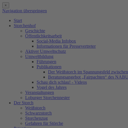
×
Navigation überspringen
Start
Storchenhof
Geschichte
Öffentlichkeitsarbeit
Social-Media Infobox
Informationen für Pressevertreter
Aktiver Umweltschutz
Umweltbildung
Führungen
Publikationen
Der Weißstorch im Spannungsfeld zwischen 
Beratungsangebot „Fairpachten“ des NAB
Schau dich schlau! - Videos
Vogel des Jahres
Veranstaltungen
Loburger Storchennester
Der Storch
Weißstorch
Schwarzstorch
Storchenzug
Gefahren für Störche