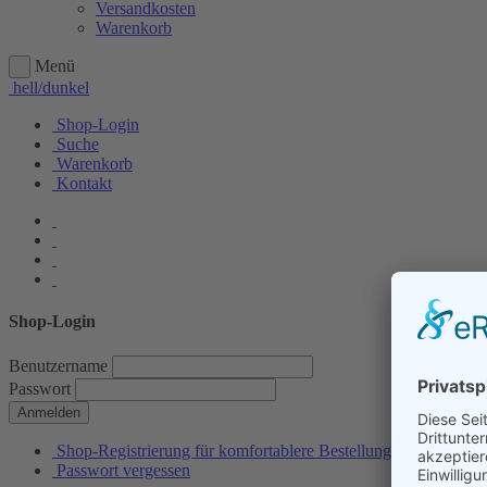
Versandkosten
Warenkorb
Menü
hell/dunkel
Shop-Login
Suche
Warenkorb
Kontakt
Shop-Login
Benutzername
Passwort
Anmelden
Shop-Registrierung für komfortablere Bestellungen
Passwort vergessen