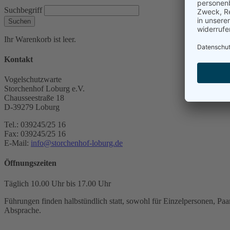
Suchbegriff
Suchen
Ihr Warenkorb ist leer.
Kontakt
Vogelschutzwarte
Storchenhof Loburg e.V.
Chausseestraße 18
D-39279 Loburg
Tel.: 039245/25 16
Fax: 039245/25 16
E-Mail:
info@storchenhof-loburg.de
Öffnungszeiten
Täglich 10.00 Uhr bis 17.00 Uhr
Führungen finden halbstündlich statt, sowohl für Einzelpersonen, Paar
Absprache.