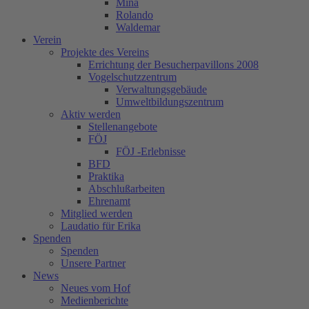
Mina
Rolando
Waldemar
Verein
Projekte des Vereins
Errichtung der Besucherpavillons 2008
Vogelschutzzentrum
Verwaltungsgebäude
Umweltbildungszentrum
Aktiv werden
Stellenangebote
FÖJ
FÖJ -Erlebnisse
BFD
Praktika
Abschlußarbeiten
Ehrenamt
Mitglied werden
Laudatio für Erika
Spenden
Spenden
Unsere Partner
News
Neues vom Hof
Medienberichte