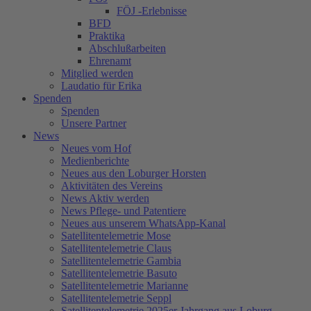
FÖJ -Erlebnisse
BFD
Praktika
Abschlußarbeiten
Ehrenamt
Mitglied werden
Laudatio für Erika
Spenden
Spenden
Unsere Partner
News
Neues vom Hof
Medienberichte
Neues aus den Loburger Horsten
Aktivitäten des Vereins
News Aktiv werden
News Pflege- und Patentiere
Neues aus unserem WhatsApp-Kanal
Satellitentelemetrie Mose
Satellitentelemetrie Claus
Satellitentelemetrie Gambia
Satellitentelemetrie Basuto
Satellitentelemetrie Marianne
Satellitentelemetrie Seppl
Satellitentelemetrie 2025er Jahrgang aus Loburg