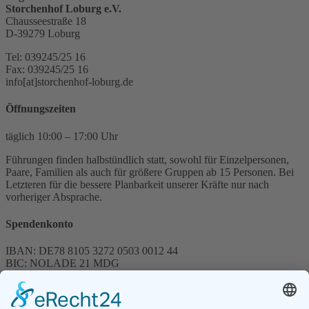
Storchenhof Loburg e.V.
Chausseestraße 18
D-39279 Loburg
Tel: 039245/25 16
Fax: 039245/25 16
info[at]storchenhof-loburg.de
Öffnungszeiten
täglich 10:00 – 17:00 Uhr
Führungen finden halbstündlich statt, sowohl für Einzelpersonen,
Paare, Familien als auch für größere Gruppen ab 15 Personen. Bei
Letzteren für die bessere Planbarkeit unserer Kräfte nur nach
vorheriger Absprache.
Spendenkonto
IBAN: DE78 8105 3272 0503 0012 44
BIC: NOLADE 21 MDG
Sparkasse MagdeBurg
Spenden können steuerlich abgesetzt werden