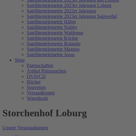
Satellitentelemetrie 2023er Jahrgang Loburg
Satellitentelemetrie 2022er Jahrgang
Satellitentelemetrie 2023er Jahrgang Salzwedel
Satellitentelemetrie Håljer
Satellitentelemetrie Nobby
Satellitentelemetrie Waldemar
Satellitentelemetrie Köckte
Satellitentelemetrie Rolando
Satellitentelemetrie Magnus
Satellitentelemetrie Jonas
Shop
Patenschaften
Artikel Prinzesschen
DVD/CD
Bücher
Souvenirs
Versandkosten
Warenkorb
Storchenhof Loburg
Unsere Veranstaltungen