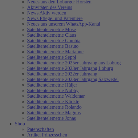
Neues aus den Loburger Horsten
Aktivitäten des Vereins
News Aktiv werden
News Pflege- und Patentiere
Neues aus unserem WhatsApp-Kanal
Satellitentelemetrie Mose
Satellitentelemetrie Claus
Satellitentelemetrie Gambia
Satellitentelemetrie Basuto
Satellitentelemetrie Marianne
Satellitentelemetrie Seppl
Satellitentelemetrie 2025er Jahrgang aus Loburg
Satellitentelemetrie 2023er Jahrgang Loburg
Satellitentelemetrie 2022er Jahrgang
Satellitentelemetrie 2023er Jahrgang Salzwedel
Satellitentelemetrie Håljer
Satellitentelemetrie Nobby
Satellitentelemetrie Waldemar
Satellitentelemetrie Köckte
Satellitentelemetrie Rolando
Satellitentelemetrie Magnus
Satellitentelemetrie Jonas
Shop
Patenschaften
Artikel Prinzesschen