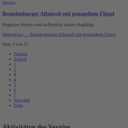
Herzen
Brandenburger Altstorch mit genageltem Flügel
Prignitzer Storch wird hoffentlich wieder flugfähig.
Weiterlesen …
Brandenburger Altstorch mit genageltem Flügel
Seite 3 von 57
Anfang
Zurück
1
2
3
4
5
6
7
Vorwärts
Ende
Aktivitäten des Vereins