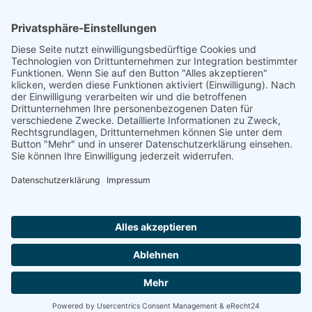
Förderung
© 1987 – 2025
Storchenhof Loburg e.V.
Alle Rechte vorbehalten.
Cookie-Einstellungen
Navigation überspringen
Impressum
Haftungsausschluss
Widerrufsrecht
Datenschutz
Facebook
Instagram
Whatsapp
YouTube
YouTubeShorts