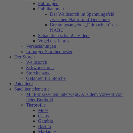
Führungen
Publikationen
Der Weißstorch im Spannungsfeld
zwischen Natur- und Tierschutz
Beratungsangebot „Fairpachten“ des
NABU
Schau dich schlau! - Videos
Vogel des Jahres
Veranstaltungen
Loburger Storchennester
Der Storch
Weißstorch
Schwarzstorch
Storchenzug
Gefahren für Störche
Patentiere
Satellitentelemetrie
Mit Prinzesschen unterwegs. Aus dem Vorwort von
Peter Berthold
Tierprofile
Mose
Claus
Gambia
Basuto
Marianne