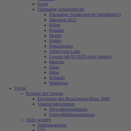
Seppl
Ehemalige Senderstörche
Ehemalige Senderstörche (tabellarisch)
Jahrgang 2022
Håljer
Kristian
Moritz
Nobby
Prinzesschen
Albert von Lotto
Lysann (ab 05/2020 ohne Sender)
Magnus
Jonas
Mina
Rolando
Waldemar
Verein
Projekte des Vereins
Errichtung der Besucherpavillons 2008
Vogelschutzzentrum
Verwaltungsgebäude
Umweltbildungszentrum
Aktiv werden
Stellenangebote
FÖJ