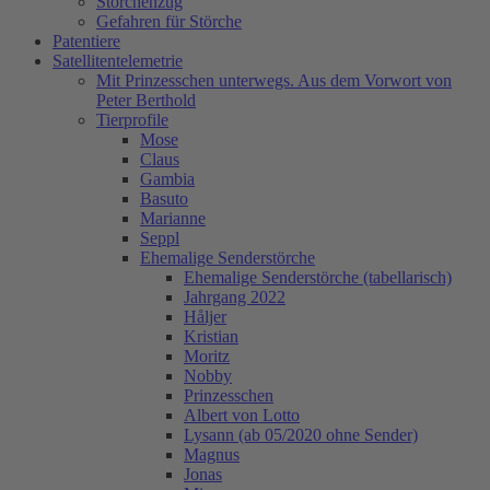
Storchenzug
Gefahren für Störche
Patentiere
Satellitentelemetrie
Mit Prinzesschen unterwegs. Aus dem Vorwort von
Peter Berthold
Tierprofile
Mose
Claus
Gambia
Basuto
Marianne
Seppl
Ehemalige Senderstörche
Ehemalige Senderstörche (tabellarisch)
Jahrgang 2022
Håljer
Kristian
Moritz
Nobby
Prinzesschen
Albert von Lotto
Lysann (ab 05/2020 ohne Sender)
Magnus
Jonas