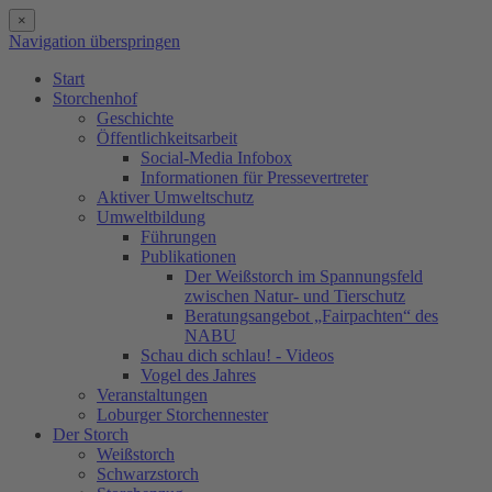
×
Navigation überspringen
Start
Storchenhof
Geschichte
Öffentlichkeitsarbeit
Social-Media Infobox
Informationen für Pressevertreter
Aktiver Umweltschutz
Umweltbildung
Führungen
Publikationen
Der Weißstorch im Spannungsfeld
zwischen Natur- und Tierschutz
Beratungsangebot „Fairpachten“ des
NABU
Schau dich schlau! - Videos
Vogel des Jahres
Veranstaltungen
Loburger Storchennester
Der Storch
Weißstorch
Schwarzstorch