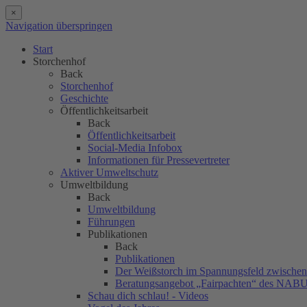
×
Navigation überspringen
Start
Storchenhof
Back
Storchenhof
Geschichte
Öffentlichkeitsarbeit
Back
Öffentlichkeitsarbeit
Social-Media Infobox
Informationen für Pressevertreter
Aktiver Umweltschutz
Umweltbildung
Back
Umweltbildung
Führungen
Publikationen
Back
Publikationen
Der Weißstorch im Spannungsfeld zwischen 
Beratungsangebot „Fairpachten“ des NAB
Schau dich schlau! - Videos