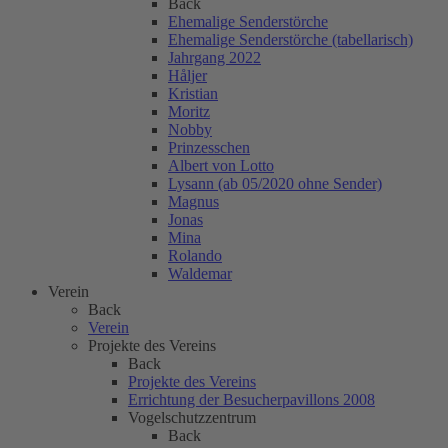
Back
Ehemalige Senderstörche
Ehemalige Senderstörche (tabellarisch)
Jahrgang 2022
Håljer
Kristian
Moritz
Nobby
Prinzesschen
Albert von Lotto
Lysann (ab 05/2020 ohne Sender)
Magnus
Jonas
Mina
Rolando
Waldemar
Verein
Back
Verein
Projekte des Vereins
Back
Projekte des Vereins
Errichtung der Besucherpavillons 2008
Vogelschutzzentrum
Back