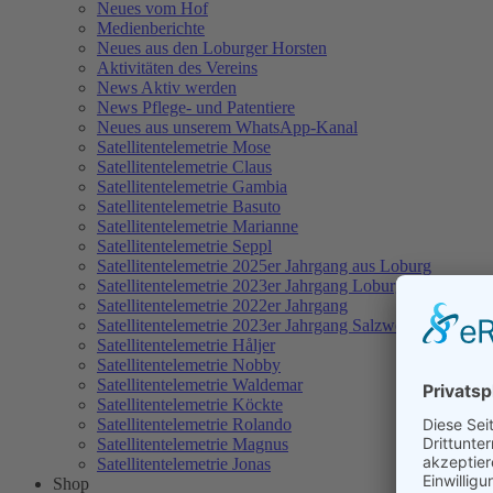
Neues vom Hof
Medienberichte
Neues aus den Loburger Horsten
Aktivitäten des Vereins
News Aktiv werden
News Pflege- und Patentiere
Neues aus unserem WhatsApp-Kanal
Satellitentelemetrie Mose
Satellitentelemetrie Claus
Satellitentelemetrie Gambia
Satellitentelemetrie Basuto
Satellitentelemetrie Marianne
Satellitentelemetrie Seppl
Satellitentelemetrie 2025er Jahrgang aus Loburg
Satellitentelemetrie 2023er Jahrgang Loburg
Satellitentelemetrie 2022er Jahrgang
Satellitentelemetrie 2023er Jahrgang Salzwedel
Satellitentelemetrie Håljer
Satellitentelemetrie Nobby
Satellitentelemetrie Waldemar
Satellitentelemetrie Köckte
Satellitentelemetrie Rolando
Satellitentelemetrie Magnus
Satellitentelemetrie Jonas
Shop