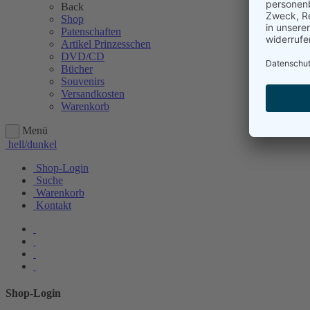
Back
Shop
Patenschaften
Artikel Prinzesschen
DVD/CD
Bücher
Souvenirs
Versandkosten
Warenkorb
Menü
hell/dunkel
Shop-Login
Suche
Warenkorb
Kontakt
Shop-Login