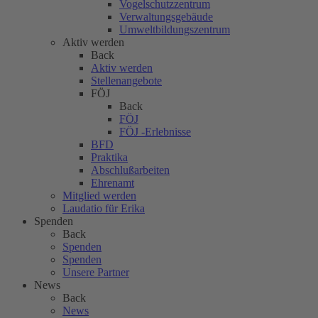
Vogelschutzzentrum
Verwaltungsgebäude
Umweltbildungszentrum
Aktiv werden
Back
Aktiv werden
Stellenangebote
FÖJ
Back
FÖJ
FÖJ -Erlebnisse
BFD
Praktika
Abschlußarbeiten
Ehrenamt
Mitglied werden
Laudatio für Erika
Spenden
Back
Spenden
Spenden
Unsere Partner
News
Back
News