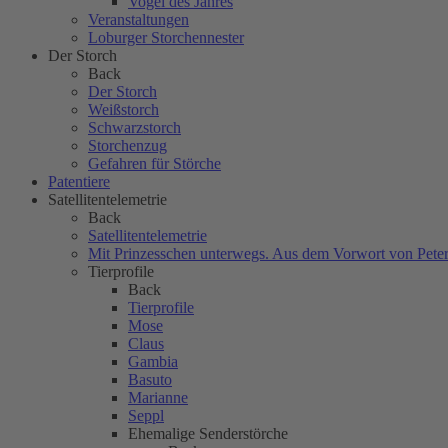
Vogel des Jahres
Veranstaltungen
Loburger Storchennester
Der Storch
Back
Der Storch
Weißstorch
Schwarzstorch
Storchenzug
Gefahren für Störche
Patentiere
Satellitentelemetrie
Back
Satellitentelemetrie
Mit Prinzesschen unterwegs. Aus dem Vorwort von Peter
Tierprofile
Back
Tierprofile
Mose
Claus
Gambia
Basuto
Marianne
Seppl
Ehemalige Senderstörche