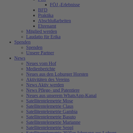
FÖJ -Erlebnisse
BFD
Praktika
Abschlußarbeiten
Ehrenamt
Mitglied werden
Laudatio für Erika
Spenden
Spenden
Unsere Partner
News
Neues vom Hof
Medienberichte
Neues aus den Loburger Horsten
Aktivitäten des Vereins
News Aktiv werden
News Pflege- und Patentiere
Neues aus unserem WhatsApp-Kanal
Satellitentelemetrie Mose
Satellitentelemetrie Claus
Satellitentelemetrie Gambia
Satellitentelemetrie Basuto
Satellitentelemetrie Marianne
Satellitentelemetrie Seppl
Satellitentelemetrie 2025er Jahrgang aus Loburg