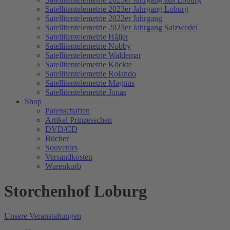
Satellitentelemetrie 2023er Jahrgang Loburg
Satellitentelemetrie 2022er Jahrgang
Satellitentelemetrie 2023er Jahrgang Salzwedel
Satellitentelemetrie Håljer
Satellitentelemetrie Nobby
Satellitentelemetrie Waldemar
Satellitentelemetrie Köckte
Satellitentelemetrie Rolando
Satellitentelemetrie Magnus
Satellitentelemetrie Jonas
Shop
Patenschaften
Artikel Prinzesschen
DVD/CD
Bücher
Souvenirs
Versandkosten
Warenkorb
Storchenhof Loburg
Unsere Veranstaltungen