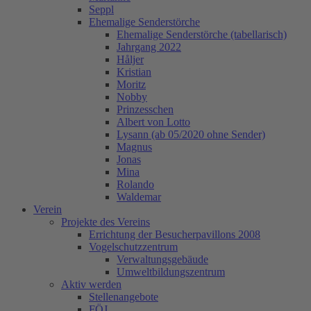
Seppl
Ehemalige Senderstörche
Ehemalige Senderstörche (tabellarisch)
Jahrgang 2022
Håljer
Kristian
Moritz
Nobby
Prinzesschen
Albert von Lotto
Lysann (ab 05/2020 ohne Sender)
Magnus
Jonas
Mina
Rolando
Waldemar
Verein
Projekte des Vereins
Errichtung der Besucherpavillons 2008
Vogelschutzzentrum
Verwaltungsgebäude
Umweltbildungszentrum
Aktiv werden
Stellenangebote
FÖJ