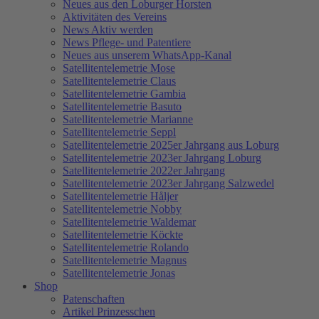
Neues aus den Loburger Horsten
Aktivitäten des Vereins
News Aktiv werden
News Pflege- und Patentiere
Neues aus unserem WhatsApp-Kanal
Satellitentelemetrie Mose
Satellitentelemetrie Claus
Satellitentelemetrie Gambia
Satellitentelemetrie Basuto
Satellitentelemetrie Marianne
Satellitentelemetrie Seppl
Satellitentelemetrie 2025er Jahrgang aus Loburg
Satellitentelemetrie 2023er Jahrgang Loburg
Satellitentelemetrie 2022er Jahrgang
Satellitentelemetrie 2023er Jahrgang Salzwedel
Satellitentelemetrie Håljer
Satellitentelemetrie Nobby
Satellitentelemetrie Waldemar
Satellitentelemetrie Köckte
Satellitentelemetrie Rolando
Satellitentelemetrie Magnus
Satellitentelemetrie Jonas
Shop
Patenschaften
Artikel Prinzesschen