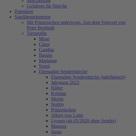
Storchenzug
Gefahren für Störche
Patentiere
Satellitentelemetrie
Mit Prinzesschen unterwegs. Aus dem Vorwort von
Peter Berthold
Tierprofile
Mose
Claus
Gambia
Basuto
Marianne
Seppl
Ehemalige Senderstörche
Ehemalige Senderstörche (tabellarisch)
Jahrgang 2022
Håljer
Kristian
Moritz
Nobby
Prinzesschen
Albert von Lotto
Lysann (ab 05/2020 ohne Sender)
Magnus
Jonas