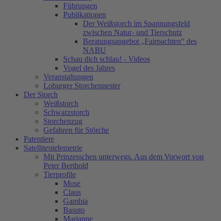
Führungen
Publikationen
Der Weißstorch im Spannungsfeld
zwischen Natur- und Tierschutz
Beratungsangebot „Fairpachten“ des
NABU
Schau dich schlau! - Videos
Vogel des Jahres
Veranstaltungen
Loburger Storchennester
Der Storch
Weißstorch
Schwarzstorch
Storchenzug
Gefahren für Störche
Patentiere
Satellitentelemetrie
Mit Prinzesschen unterwegs. Aus dem Vorwort von
Peter Berthold
Tierprofile
Mose
Claus
Gambia
Basuto
Marianne