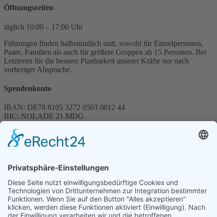
Öffnungszeiten
täglich 10:00 – 17:00 Uhr
Führungen finden halbstündlich statt, sowohl für Einzelpersonen,
Paare, Familien als auch für größere Gruppen ab 15 Personen. Bei
Letzteren für die bessere Planbarkeit unserer Kräfte nur nach
vorheriger Absprache.
Spendenkonto
IBAN: DE78 8105 3272 0503 0012 44
BIC: NOLADE 21 MDG
Sparkasse MagdeBurg
Spenden können steuerlich abgesetzt werden
Förderung
© 1987 – 2025