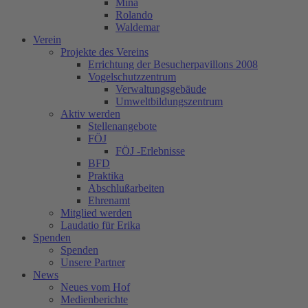
Mina
Rolando
Waldemar
Verein
Projekte des Vereins
Errichtung der Besucherpavillons 2008
Vogelschutzzentrum
Verwaltungsgebäude
Umweltbildungszentrum
Aktiv werden
Stellenangebote
FÖJ
FÖJ -Erlebnisse
BFD
Praktika
Abschlußarbeiten
Ehrenamt
Mitglied werden
Laudatio für Erika
Spenden
Spenden
Unsere Partner
News
Neues vom Hof
Medienberichte