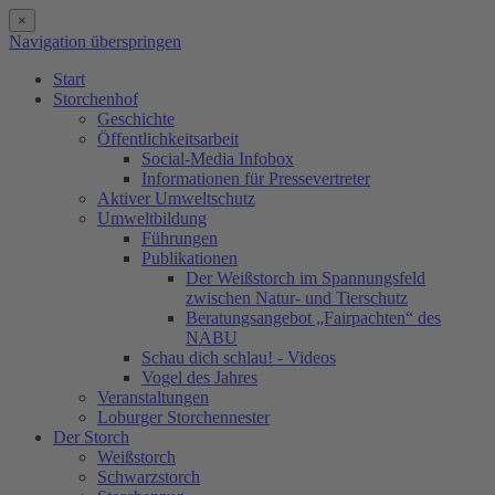
×
Navigation überspringen
Start
Storchenhof
Geschichte
Öffentlichkeitsarbeit
Social-Media Infobox
Informationen für Pressevertreter
Aktiver Umweltschutz
Umweltbildung
Führungen
Publikationen
Der Weißstorch im Spannungsfeld
zwischen Natur- und Tierschutz
Beratungsangebot „Fairpachten“ des
NABU
Schau dich schlau! - Videos
Vogel des Jahres
Veranstaltungen
Loburger Storchennester
Der Storch
Weißstorch
Schwarzstorch