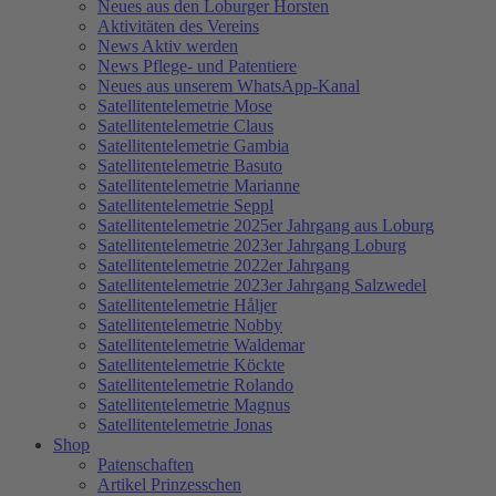
Neues aus den Loburger Horsten
Aktivitäten des Vereins
News Aktiv werden
News Pflege- und Patentiere
Neues aus unserem WhatsApp-Kanal
Satellitentelemetrie Mose
Satellitentelemetrie Claus
Satellitentelemetrie Gambia
Satellitentelemetrie Basuto
Satellitentelemetrie Marianne
Satellitentelemetrie Seppl
Satellitentelemetrie 2025er Jahrgang aus Loburg
Satellitentelemetrie 2023er Jahrgang Loburg
Satellitentelemetrie 2022er Jahrgang
Satellitentelemetrie 2023er Jahrgang Salzwedel
Satellitentelemetrie Håljer
Satellitentelemetrie Nobby
Satellitentelemetrie Waldemar
Satellitentelemetrie Köckte
Satellitentelemetrie Rolando
Satellitentelemetrie Magnus
Satellitentelemetrie Jonas
Shop
Patenschaften
Artikel Prinzesschen