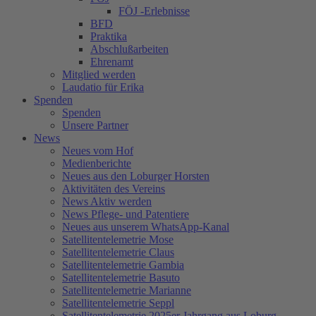
FÖJ -Erlebnisse
BFD
Praktika
Abschlußarbeiten
Ehrenamt
Mitglied werden
Laudatio für Erika
Spenden
Spenden
Unsere Partner
News
Neues vom Hof
Medienberichte
Neues aus den Loburger Horsten
Aktivitäten des Vereins
News Aktiv werden
News Pflege- und Patentiere
Neues aus unserem WhatsApp-Kanal
Satellitentelemetrie Mose
Satellitentelemetrie Claus
Satellitentelemetrie Gambia
Satellitentelemetrie Basuto
Satellitentelemetrie Marianne
Satellitentelemetrie Seppl
Satellitentelemetrie 2025er Jahrgang aus Loburg