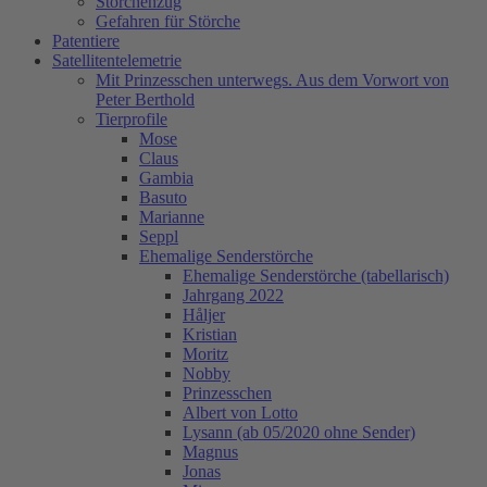
Storchenzug
Gefahren für Störche
Patentiere
Satellitentelemetrie
Mit Prinzesschen unterwegs. Aus dem Vorwort von
Peter Berthold
Tierprofile
Mose
Claus
Gambia
Basuto
Marianne
Seppl
Ehemalige Senderstörche
Ehemalige Senderstörche (tabellarisch)
Jahrgang 2022
Håljer
Kristian
Moritz
Nobby
Prinzesschen
Albert von Lotto
Lysann (ab 05/2020 ohne Sender)
Magnus
Jonas