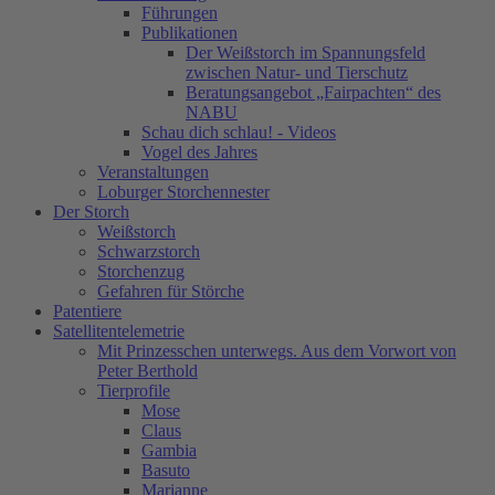
Führungen
Publikationen
Der Weißstorch im Spannungsfeld
zwischen Natur- und Tierschutz
Beratungsangebot „Fairpachten“ des
NABU
Schau dich schlau! - Videos
Vogel des Jahres
Veranstaltungen
Loburger Storchennester
Der Storch
Weißstorch
Schwarzstorch
Storchenzug
Gefahren für Störche
Patentiere
Satellitentelemetrie
Mit Prinzesschen unterwegs. Aus dem Vorwort von
Peter Berthold
Tierprofile
Mose
Claus
Gambia
Basuto
Marianne