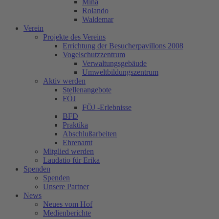
Mina
Rolando
Waldemar
Verein
Projekte des Vereins
Errichtung der Besucherpavillons 2008
Vogelschutzzentrum
Verwaltungsgebäude
Umweltbildungszentrum
Aktiv werden
Stellenangebote
FÖJ
FÖJ -Erlebnisse
BFD
Praktika
Abschlußarbeiten
Ehrenamt
Mitglied werden
Laudatio für Erika
Spenden
Spenden
Unsere Partner
News
Neues vom Hof
Medienberichte