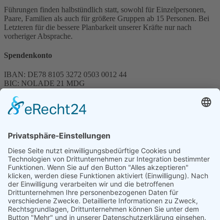
Führungen finden halbstündlich statt, sowohl für Einzelpersonen,
Paare, Familien als auch für größere Gruppen ab 15 Personen. Bei
Letzteren für die bessere Planbarkeit unserer Kräfte nur nach
vorheriger Absprache.
Spendenkonto
IBAN: DE78 8105 3272 0503 0012 44
BIC: NOLADE 21 MDG
Sparkasse MagdeBurg
Spenden können steuerlich abgesetzt werden
Förderung
© 1987 – 2025
Storchenhof Loburg e.V.
Alle Rechte vorbehalten.
Cookie-Einstellungen