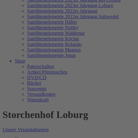
Satellitentelemetrie 2023er Jahrgang Loburg
Satellitentelemetrie 2022er Jahrgang
Satellitentelemetrie 2023er Jahrgang Salzwedel
Satellitentelemetrie Håljer
Satellitentelemetrie Nobby
Satellitentelemetrie Waldemar
Satellitentelemetrie Köckte
Satellitentelemetrie Rolando
Satellitentelemetrie Magnus
Satellitentelemetrie Jonas
Shop
Patenschaften
Artikel Prinzesschen
DVD/CD
Bücher
Souvenirs
Versandkosten
Warenkorb
Storchenhof Loburg
Unsere Veranstaltungen