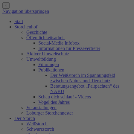
×
Navigation überspringen
Start
Storchenhof
Geschichte
Öffentlichkeitsarbeit
Social-Media Infobox
Informationen für Pressevertreter
Aktiver Umweltschutz
Umweltbildung
Führungen
Publikationen
Der Weißstorch im Spannungsfeld
zwischen Natur- und Tierschutz
Beratungsangebot „Fairpachten“ des
NABU
Schau dich schlau! - Videos
Vogel des Jahres
Veranstaltungen
Loburger Storchennester
Der Storch
Weißstorch
Schwarzstorch