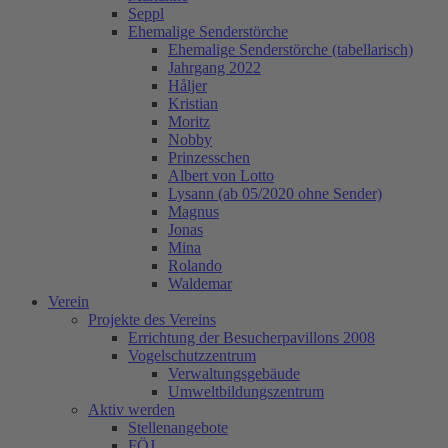
Seppl
Ehemalige Senderstörche
Ehemalige Senderstörche (tabellarisch)
Jahrgang 2022
Håljer
Kristian
Moritz
Nobby
Prinzesschen
Albert von Lotto
Lysann (ab 05/2020 ohne Sender)
Magnus
Jonas
Mina
Rolando
Waldemar
Verein
Projekte des Vereins
Errichtung der Besucherpavillons 2008
Vogelschutzzentrum
Verwaltungsgebäude
Umweltbildungszentrum
Aktiv werden
Stellenangebote
FÖJ