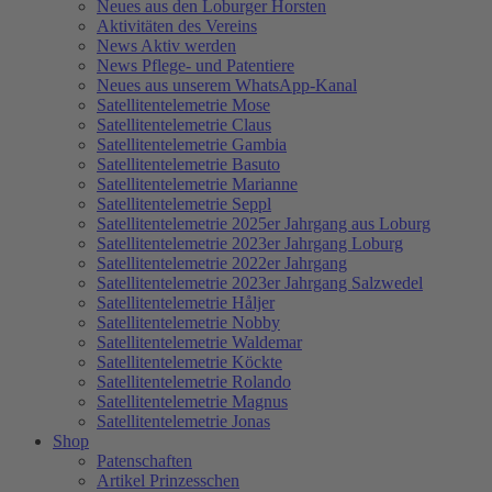
Neues aus den Loburger Horsten
Aktivitäten des Vereins
News Aktiv werden
News Pflege- und Patentiere
Neues aus unserem WhatsApp-Kanal
Satellitentelemetrie Mose
Satellitentelemetrie Claus
Satellitentelemetrie Gambia
Satellitentelemetrie Basuto
Satellitentelemetrie Marianne
Satellitentelemetrie Seppl
Satellitentelemetrie 2025er Jahrgang aus Loburg
Satellitentelemetrie 2023er Jahrgang Loburg
Satellitentelemetrie 2022er Jahrgang
Satellitentelemetrie 2023er Jahrgang Salzwedel
Satellitentelemetrie Håljer
Satellitentelemetrie Nobby
Satellitentelemetrie Waldemar
Satellitentelemetrie Köckte
Satellitentelemetrie Rolando
Satellitentelemetrie Magnus
Satellitentelemetrie Jonas
Shop
Patenschaften
Artikel Prinzesschen