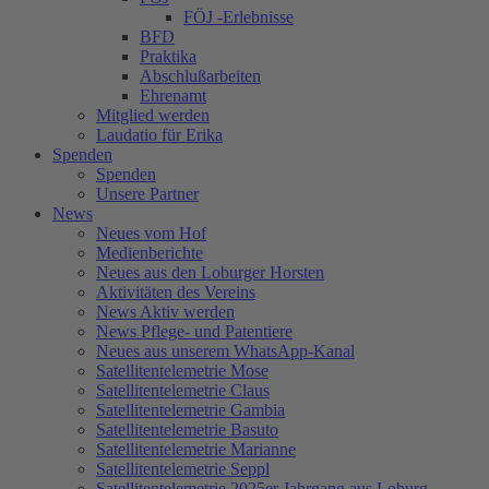
FÖJ -Erlebnisse
BFD
Praktika
Abschlußarbeiten
Ehrenamt
Mitglied werden
Laudatio für Erika
Spenden
Spenden
Unsere Partner
News
Neues vom Hof
Medienberichte
Neues aus den Loburger Horsten
Aktivitäten des Vereins
News Aktiv werden
News Pflege- und Patentiere
Neues aus unserem WhatsApp-Kanal
Satellitentelemetrie Mose
Satellitentelemetrie Claus
Satellitentelemetrie Gambia
Satellitentelemetrie Basuto
Satellitentelemetrie Marianne
Satellitentelemetrie Seppl
Satellitentelemetrie 2025er Jahrgang aus Loburg