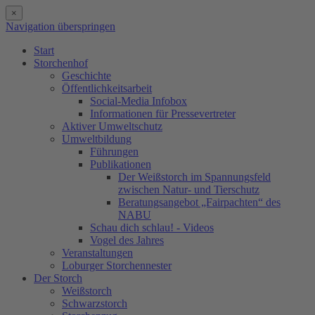
×
Navigation überspringen
Start
Storchenhof
Geschichte
Öffentlichkeitsarbeit
Social-Media Infobox
Informationen für Pressevertreter
Aktiver Umweltschutz
Umweltbildung
Führungen
Publikationen
Der Weißstorch im Spannungsfeld
zwischen Natur- und Tierschutz
Beratungsangebot „Fairpachten“ des
NABU
Schau dich schlau! - Videos
Vogel des Jahres
Veranstaltungen
Loburger Storchennester
Der Storch
Weißstorch
Schwarzstorch