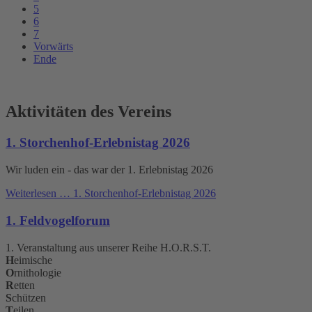
5
6
7
Vorwärts
Ende
Aktivitäten des Vereins
1. Storchenhof-Erlebnistag 2026
Wir luden ein - das war der 1. Erlebnistag 2026
Weiterlesen …
1. Storchenhof-Erlebnistag 2026
1. Feldvogelforum
1. Veranstaltung aus unserer Reihe H.O.R.S.T.
H
eimische
O
rnithologie
R
etten
S
chützen
T
eilen