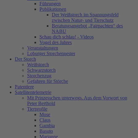
Führungen
Publikationen
Der Weißstorch im Spannungsfeld
zwischen Natur- und Tierschutz
Beratungsangebot „Fairpachten“ des
NABU
Schau dich schlau! - Videos
Vogel des Jahres
Veranstaltungen
Loburger Storchennester
Der Storch
Weißstorch
Schwarzstorch
Storchenzug
Gefahren für Störche
Patentiere
Satellitentelemetrie
Mit Prinzesschen unterwegs. Aus dem Vorwort von
Peter Berthold
Tierprofile
Mose
Claus
Gambia
Basuto
Marianne