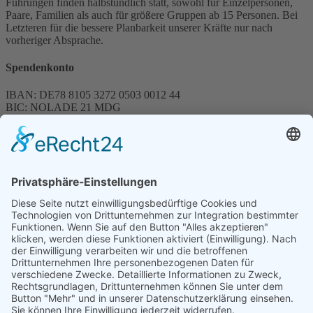
Führungen finden halbstündlich statt, sowohl für Einzelpersonen,
Paare, Familien als auch für größere Gruppen ab 15 Personen. Bei
Letzteren für die bessere Planbarkeit unserer Kräfte nur nach
vorheriger Absprache.
Spendenkonto
IBAN: DE78 8105 3272 0503 0012 44
BIC: NOLADE 21 MDG
Sparkasse MagdeBurg
Spenden können steuerlich abgesetzt werden
Förderung
© 1987 – 2025
Storchenhof Loburg e.V.
Alle Rechte vorbehalten.
Cookie-Einstellungen
Navigation überspringen