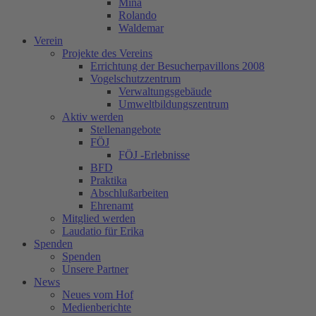
Mina
Rolando
Waldemar
Verein
Projekte des Vereins
Errichtung der Besucherpavillons 2008
Vogelschutzzentrum
Verwaltungsgebäude
Umweltbildungszentrum
Aktiv werden
Stellenangebote
FÖJ
FÖJ -Erlebnisse
BFD
Praktika
Abschlußarbeiten
Ehrenamt
Mitglied werden
Laudatio für Erika
Spenden
Spenden
Unsere Partner
News
Neues vom Hof
Medienberichte