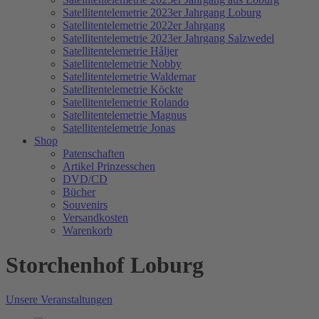
Satellitentelemetrie 2023er Jahrgang Loburg
Satellitentelemetrie 2022er Jahrgang
Satellitentelemetrie 2023er Jahrgang Salzwedel
Satellitentelemetrie Håljer
Satellitentelemetrie Nobby
Satellitentelemetrie Waldemar
Satellitentelemetrie Köckte
Satellitentelemetrie Rolando
Satellitentelemetrie Magnus
Satellitentelemetrie Jonas
Shop
Patenschaften
Artikel Prinzesschen
DVD/CD
Bücher
Souvenirs
Versandkosten
Warenkorb
Storchenhof Loburg
Unsere Veranstaltungen