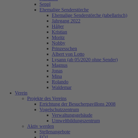
Seppl
Ehemalige Senderstörche
Ehemalige Senderstörche (tabellarisch)
Jahrgang 2022
Håljer
Kristian
Moritz
Nobby
Prinzesschen
Albert von Lotto
Lysann (ab 05/2020 ohne Sender)
Magnus
Jonas
Mina
Rolando
Waldemar
Verein
Projekte des Vereins
Errichtung der Besucherpavillons 2008
Vogelschutzzentrum
Verwaltungsgebäude
Umweltbildungszentrum
Aktiv werden
Stellenangebote
FÖJ