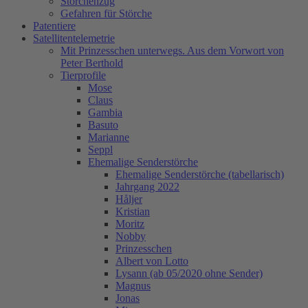
Storchenzug
Gefahren für Störche
Patentiere
Satellitentelemetrie
Mit Prinzesschen unterwegs. Aus dem Vorwort von
Peter Berthold
Tierprofile
Mose
Claus
Gambia
Basuto
Marianne
Seppl
Ehemalige Senderstörche
Ehemalige Senderstörche (tabellarisch)
Jahrgang 2022
Håljer
Kristian
Moritz
Nobby
Prinzesschen
Albert von Lotto
Lysann (ab 05/2020 ohne Sender)
Magnus
Jonas