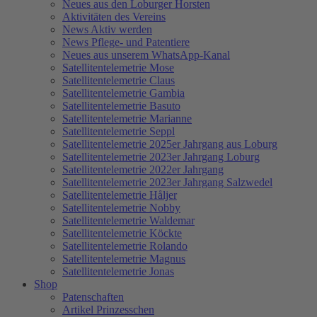
Neues aus den Loburger Horsten
Aktivitäten des Vereins
News Aktiv werden
News Pflege- und Patentiere
Neues aus unserem WhatsApp-Kanal
Satellitentelemetrie Mose
Satellitentelemetrie Claus
Satellitentelemetrie Gambia
Satellitentelemetrie Basuto
Satellitentelemetrie Marianne
Satellitentelemetrie Seppl
Satellitentelemetrie 2025er Jahrgang aus Loburg
Satellitentelemetrie 2023er Jahrgang Loburg
Satellitentelemetrie 2022er Jahrgang
Satellitentelemetrie 2023er Jahrgang Salzwedel
Satellitentelemetrie Håljer
Satellitentelemetrie Nobby
Satellitentelemetrie Waldemar
Satellitentelemetrie Köckte
Satellitentelemetrie Rolando
Satellitentelemetrie Magnus
Satellitentelemetrie Jonas
Shop
Patenschaften
Artikel Prinzesschen