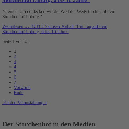
Storchenhof Loburg, 6 bis 10 Jahre"
"Gemeinsam entdecken wir die Welt der Weißstörche auf dem
Storchenhof Loburg."
Weiterlesen …
BUND Sachsen-Anhalt "Ein Tag auf dem
Storchenhof Loburg, 6 bis 10 Jahre"
Seite 1 von 53
1
2
3
4
5
6
7
Vorwärts
Ende
Zu den Veranstaltungen
Der Storchenhof in den Medien