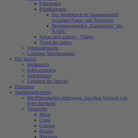
Führungen
Publikationen
Der Weißstorch im Spannungsfeld
zwischen Natur- und Tierschutz
Beratungsangebot „Fairpachten“ des
NABU
Schau dich schlau! - Videos
Vogel des Jahres
Veranstaltungen
Loburger Storchennester
Der Storch
Weißstorch
Schwarzstorch
Storchenzug
Gefahren für Störche
Patentiere
Satellitentelemetrie
Mit Prinzesschen unterwegs. Aus dem Vorwort von
Peter Berthold
Tierprofile
Mose
Claus
Gambia
Basuto
Marianne