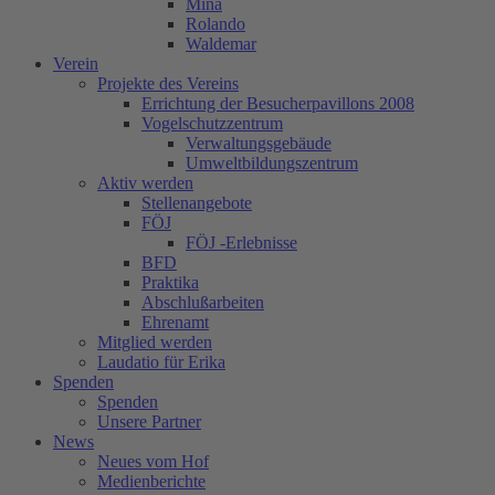
Mina
Rolando
Waldemar
Verein
Projekte des Vereins
Errichtung der Besucherpavillons 2008
Vogelschutzzentrum
Verwaltungsgebäude
Umweltbildungszentrum
Aktiv werden
Stellenangebote
FÖJ
FÖJ -Erlebnisse
BFD
Praktika
Abschlußarbeiten
Ehrenamt
Mitglied werden
Laudatio für Erika
Spenden
Spenden
Unsere Partner
News
Neues vom Hof
Medienberichte