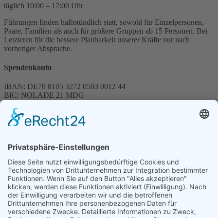
täglich 10:00 – 17:00 Uhr
Führungen finden halbstündlich statt, sowohl für Einzelpersonen,
Paare, Familien als auch für größere Gruppen ab 15 Personen. Bei
Letzteren für die bessere Planbarkeit unserer Kräfte nur nach
vorheriger Absprache.
Spendenkonto
IBAN: DE78 8105 3272 0503 0012 44
BIC: NOLADE 21 MDG
Sparkasse MagdeBurg
Spenden können steuerlich abgesetzt werden
Förderung
© 1987 – 2025
Storchenhof Loburg e.V.
Alle Rechte vorbehalten.