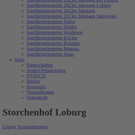
Satellitentelemetrie 2023er Jahrgang Loburg
Satellitentelemetrie 2022er Jahrgang
Satellitentelemetrie 2023er Jahrgang Salzwedel
Satellitentelemetrie Håljer
Satellitentelemetrie Nobby
Satellitentelemetrie Waldemar
Satellitentelemetrie Köckte
Satellitentelemetrie Rolando
Satellitentelemetrie Magnus
Satellitentelemetrie Jonas
Shop
Patenschaften
Artikel Prinzesschen
DVD/CD
Bücher
Souvenirs
Versandkosten
Warenkorb
Storchenhof Loburg
Unsere Veranstaltungen