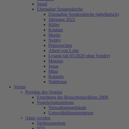
Seppl
Ehemalige Senderstörche
Ehemalige Senderstörche (tabellarisch)
Jahrgang 2022
Håljer
Kristian
Moritz
Nobby
Prinzesschen
Albert von Lotto
Lysann (ab 05/2020 ohne Sender)
Magnus
Jonas
Mina
Rolando
Waldemar
Verein
Projekte des Vereins
Errichtung der Besucherpavillons 2008
Vogelschutzzentrum
Verwaltungsgebäude
Umweltbildungszentrum
Aktiv werden
Stellenangebote
FÖJ