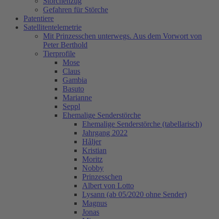
Storchenzug
Gefahren für Störche
Patentiere
Satellitentelemetrie
Mit Prinzesschen unterwegs. Aus dem Vorwort von
Peter Berthold
Tierprofile
Mose
Claus
Gambia
Basuto
Marianne
Seppl
Ehemalige Senderstörche
Ehemalige Senderstörche (tabellarisch)
Jahrgang 2022
Håljer
Kristian
Moritz
Nobby
Prinzesschen
Albert von Lotto
Lysann (ab 05/2020 ohne Sender)
Magnus
Jonas