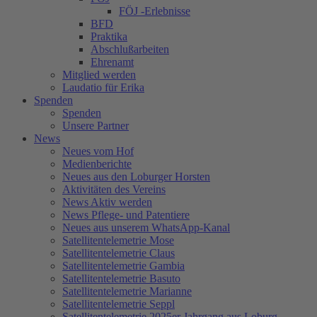
FÖJ -Erlebnisse
BFD
Praktika
Abschlußarbeiten
Ehrenamt
Mitglied werden
Laudatio für Erika
Spenden
Spenden
Unsere Partner
News
Neues vom Hof
Medienberichte
Neues aus den Loburger Horsten
Aktivitäten des Vereins
News Aktiv werden
News Pflege- und Patentiere
Neues aus unserem WhatsApp-Kanal
Satellitentelemetrie Mose
Satellitentelemetrie Claus
Satellitentelemetrie Gambia
Satellitentelemetrie Basuto
Satellitentelemetrie Marianne
Satellitentelemetrie Seppl
Satellitentelemetrie 2025er Jahrgang aus Loburg