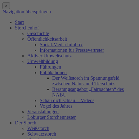
×
Navigation überspringen
Start
Storchenhof
Geschichte
Öffentlichkeitsarbeit
Social-Media Infobox
Informationen für Pressevertreter
Aktiver Umweltschutz
Umweltbildung
Führungen
Publikationen
Der Weißstorch im Spannungsfeld
zwischen Natur- und Tierschutz
Beratungsangebot „Fairpachten“ des
NABU
Schau dich schlau! - Videos
Vogel des Jahres
Veranstaltungen
Loburger Storchennester
Der Storch
Weißstorch
Schwarzstorch