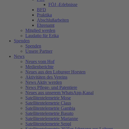
FÖJ -Erlebnisse
BFD
Praktika
Abschlußarbeiten
Ehrenamt
Mitglied werden
Laudatio für Erika
Spenden
Spenden
Unsere Partner
News
Neues vom Hof
Medienberichte
Neues aus den Loburger Horsten
Aktivitäten des Vereins
News Aktiv werden
News Pflege- und Patentiere
Neues aus unserem WhatsApp-Kanal
Satellitentelemetrie Mose
Satellitentelemetrie Claus
Satellitentelemetrie Gambia
Satellitentelemetrie Basuto
Satellitentelemetrie Marianne
Satellitentelemetrie Seppl
Satellitentelemetrie 2025er Jahrgang aus Loburg