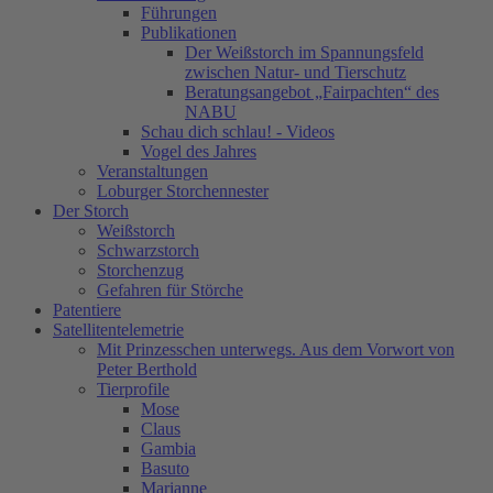
Führungen
Publikationen
Der Weißstorch im Spannungsfeld
zwischen Natur- und Tierschutz
Beratungsangebot „Fairpachten“ des
NABU
Schau dich schlau! - Videos
Vogel des Jahres
Veranstaltungen
Loburger Storchennester
Der Storch
Weißstorch
Schwarzstorch
Storchenzug
Gefahren für Störche
Patentiere
Satellitentelemetrie
Mit Prinzesschen unterwegs. Aus dem Vorwort von
Peter Berthold
Tierprofile
Mose
Claus
Gambia
Basuto
Marianne