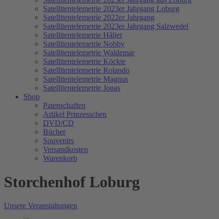
Satellitentelemetrie 2023er Jahrgang Loburg
Satellitentelemetrie 2022er Jahrgang
Satellitentelemetrie 2023er Jahrgang Salzwedel
Satellitentelemetrie Håljer
Satellitentelemetrie Nobby
Satellitentelemetrie Waldemar
Satellitentelemetrie Köckte
Satellitentelemetrie Rolando
Satellitentelemetrie Magnus
Satellitentelemetrie Jonas
Shop
Patenschaften
Artikel Prinzesschen
DVD/CD
Bücher
Souvenirs
Versandkosten
Warenkorb
Storchenhof Loburg
Unsere Veranstaltungen