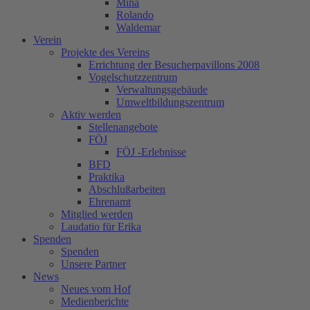
Mina
Rolando
Waldemar
Verein
Projekte des Vereins
Errichtung der Besucherpavillons 2008
Vogelschutzzentrum
Verwaltungsgebäude
Umweltbildungszentrum
Aktiv werden
Stellenangebote
FÖJ
FÖJ -Erlebnisse
BFD
Praktika
Abschlußarbeiten
Ehrenamt
Mitglied werden
Laudatio für Erika
Spenden
Spenden
Unsere Partner
News
Neues vom Hof
Medienberichte