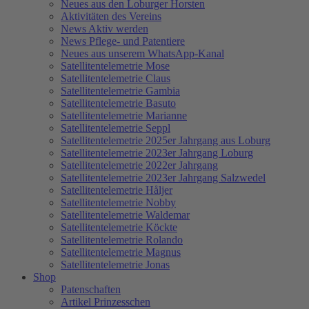
Neues aus den Loburger Horsten
Aktivitäten des Vereins
News Aktiv werden
News Pflege- und Patentiere
Neues aus unserem WhatsApp-Kanal
Satellitentelemetrie Mose
Satellitentelemetrie Claus
Satellitentelemetrie Gambia
Satellitentelemetrie Basuto
Satellitentelemetrie Marianne
Satellitentelemetrie Seppl
Satellitentelemetrie 2025er Jahrgang aus Loburg
Satellitentelemetrie 2023er Jahrgang Loburg
Satellitentelemetrie 2022er Jahrgang
Satellitentelemetrie 2023er Jahrgang Salzwedel
Satellitentelemetrie Håljer
Satellitentelemetrie Nobby
Satellitentelemetrie Waldemar
Satellitentelemetrie Köckte
Satellitentelemetrie Rolando
Satellitentelemetrie Magnus
Satellitentelemetrie Jonas
Shop
Patenschaften
Artikel Prinzesschen