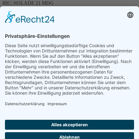
BIC: NOLADE 21 MDG
Sparkasse MagdeBurg
Spenden können steuerlich abgesetzt werden
Förderung
© 1987 – 2025
Storchenhof Loburg e.V.
Alle Rechte vorbehalten.
Cookie-Einstellungen
Navigation überspringen
Impressum
Haftungsausschluss
Widerrufsrecht
Datenschutz
Facebook
Instagram