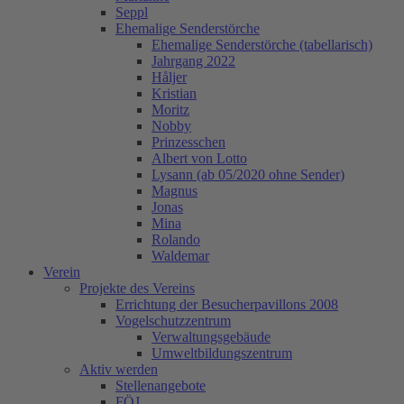
Seppl
Ehemalige Senderstörche
Ehemalige Senderstörche (tabellarisch)
Jahrgang 2022
Håljer
Kristian
Moritz
Nobby
Prinzesschen
Albert von Lotto
Lysann (ab 05/2020 ohne Sender)
Magnus
Jonas
Mina
Rolando
Waldemar
Verein
Projekte des Vereins
Errichtung der Besucherpavillons 2008
Vogelschutzzentrum
Verwaltungsgebäude
Umweltbildungszentrum
Aktiv werden
Stellenangebote
FÖJ