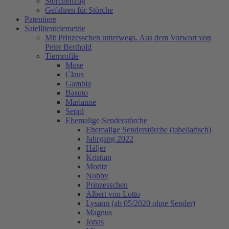
Storchenzug
Gefahren für Störche
Patentiere
Satellitentelemetrie
Mit Prinzesschen unterwegs. Aus dem Vorwort von
Peter Berthold
Tierprofile
Mose
Claus
Gambia
Basuto
Marianne
Seppl
Ehemalige Senderstörche
Ehemalige Senderstörche (tabellarisch)
Jahrgang 2022
Håljer
Kristian
Moritz
Nobby
Prinzesschen
Albert von Lotto
Lysann (ab 05/2020 ohne Sender)
Magnus
Jonas