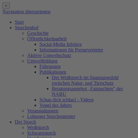
×
Navigation überspringen
Start
Storchenhof
Geschichte
Öffentlichkeitsarbeit
Social-Media Infobox
Informationen für Pressevertreter
Aktiver Umweltschutz
Umweltbildung
Führungen
Publikationen
Der Weißstorch im Spannungsfeld
zwischen Natur- und Tierschutz
Beratungsangebot „Fairpachten“ des
NABU
Schau dich schlau! - Videos
Vogel des Jahres
Veranstaltungen
Loburger Storchennester
Der Storch
Weißstorch
Schwarzstorch