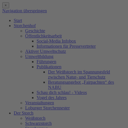
×
Navigation überspringen
Start
Storchenhof
Geschichte
Öffentlichkeitsarbeit
Social-Media Infobox
Informationen für Pressevertreter
Aktiver Umweltschutz
Umweltbildung
Führungen
Publikationen
Der Weißstorch im Spannungsfeld
zwischen Natur- und Tierschutz
Beratungsangebot „Fairpachten“ des
NABU
Schau dich schlau! - Videos
Vogel des Jahres
Veranstaltungen
Loburger Storchennester
Der Storch
Weißstorch
Schwarzstorch