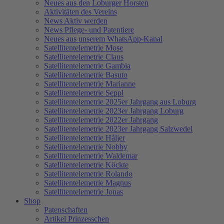
Neues aus den Loburger Horsten
Aktivitäten des Vereins
News Aktiv werden
News Pflege- und Patentiere
Neues aus unserem WhatsApp-Kanal
Satellitentelemetrie Mose
Satellitentelemetrie Claus
Satellitentelemetrie Gambia
Satellitentelemetrie Basuto
Satellitentelemetrie Marianne
Satellitentelemetrie Seppl
Satellitentelemetrie 2025er Jahrgang aus Loburg
Satellitentelemetrie 2023er Jahrgang Loburg
Satellitentelemetrie 2022er Jahrgang
Satellitentelemetrie 2023er Jahrgang Salzwedel
Satellitentelemetrie Håljer
Satellitentelemetrie Nobby
Satellitentelemetrie Waldemar
Satellitentelemetrie Köckte
Satellitentelemetrie Rolando
Satellitentelemetrie Magnus
Satellitentelemetrie Jonas
Shop
Patenschaften
Artikel Prinzesschen