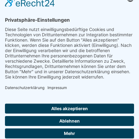
Förderung
© 1987 – 2025
Storchenhof Loburg e.V.
Alle Rechte vorbehalten.
Cookie-Einstellungen
Navigation überspringen
Impressum
Haftungsausschluss
Widerrufsrecht
Datenschutz
Facebook
Instagram
Whatsapp
YouTube
YouTubeShorts