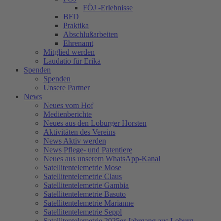
FÖJ -Erlebnisse
BFD
Praktika
Abschlußarbeiten
Ehrenamt
Mitglied werden
Laudatio für Erika
Spenden
Spenden
Unsere Partner
News
Neues vom Hof
Medienberichte
Neues aus den Loburger Horsten
Aktivitäten des Vereins
News Aktiv werden
News Pflege- und Patentiere
Neues aus unserem WhatsApp-Kanal
Satellitentelemetrie Mose
Satellitentelemetrie Claus
Satellitentelemetrie Gambia
Satellitentelemetrie Basuto
Satellitentelemetrie Marianne
Satellitentelemetrie Seppl
Satellitentelemetrie 2025er Jahrgang aus Loburg