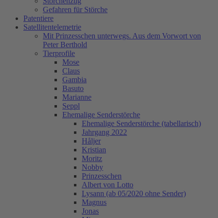
Storchenzug
Gefahren für Störche
Patentiere
Satellitentelemetrie
Mit Prinzesschen unterwegs. Aus dem Vorwort von
Peter Berthold
Tierprofile
Mose
Claus
Gambia
Basuto
Marianne
Seppl
Ehemalige Senderstörche
Ehemalige Senderstörche (tabellarisch)
Jahrgang 2022
Håljer
Kristian
Moritz
Nobby
Prinzesschen
Albert von Lotto
Lysann (ab 05/2020 ohne Sender)
Magnus
Jonas