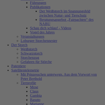
Führungen
Publikationen
Der Weißstorch im Spannungsfeld
zwischen Natur- und Tierschutz
Beratungsangebot „Fairpachten“ des
NABU
Schau dich schlau! - Videos
Vogel des Jahres
Veranstaltungen
Loburger Storchennester
Der Storch
Weißstorch
Schwarzstorch
Storchenzug
Gefahren für Störche
Patentiere
Satellitentelemetrie
Mit Prinzesschen unterwegs. Aus dem Vorwort von
Peter Berthold
Tierprofile
Mose
Claus
Gambia
Basuto
Marianne