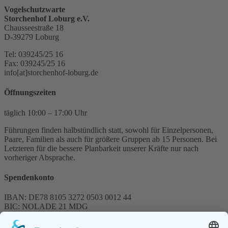
Vogelschutzwarte
Storchenhof Loburg e.V.
Chausseestraße 18
D-39279 Loburg
Tel: 039245/25 16
Fax: 039245/25 16
info[at]storchenhof-loburg.de
Öffnungszeiten
täglich 10:00 – 17:00 Uhr
Führungen finden halbstündlich statt, sowohl für Einzelpersonen,
Paare, Familien als auch für größere Gruppen ab 15 Personen. Bei
Letzteren für die bessere Planbarkeit unserer Kräfte nur nach
vorheriger Absprache.
Spendenkonto
IBAN: DE78 8105 3272 0503 0012 44
BIC: NOLADE 21 MDG
Sparkasse MagdeBurg
Spenden können steuerlich abgesetzt werden