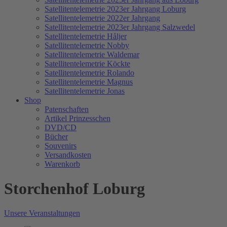
Satellitentelemetrie 2023er Jahrgang Loburg
Satellitentelemetrie 2022er Jahrgang
Satellitentelemetrie 2023er Jahrgang Salzwedel
Satellitentelemetrie Håljer
Satellitentelemetrie Nobby
Satellitentelemetrie Waldemar
Satellitentelemetrie Köckte
Satellitentelemetrie Rolando
Satellitentelemetrie Magnus
Satellitentelemetrie Jonas
Shop
Patenschaften
Artikel Prinzesschen
DVD/CD
Bücher
Souvenirs
Versandkosten
Warenkorb
Storchenhof Loburg
Unsere Veranstaltungen