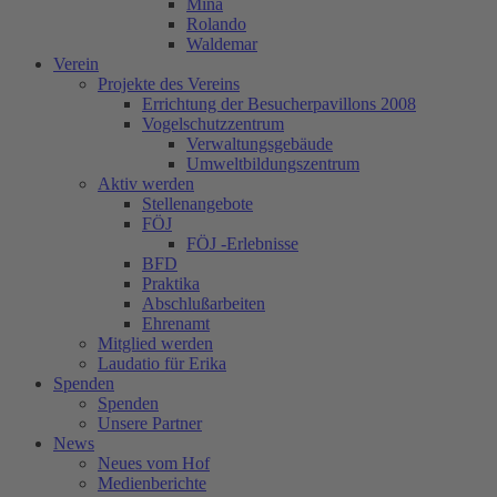
Mina
Rolando
Waldemar
Verein
Projekte des Vereins
Errichtung der Besucherpavillons 2008
Vogelschutzzentrum
Verwaltungsgebäude
Umweltbildungszentrum
Aktiv werden
Stellenangebote
FÖJ
FÖJ -Erlebnisse
BFD
Praktika
Abschlußarbeiten
Ehrenamt
Mitglied werden
Laudatio für Erika
Spenden
Spenden
Unsere Partner
News
Neues vom Hof
Medienberichte