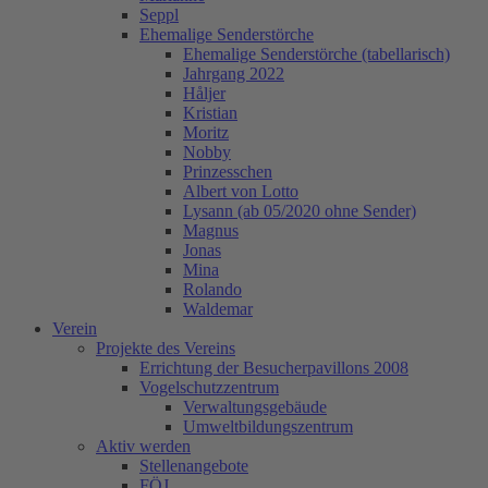
Seppl
Ehemalige Senderstörche
Ehemalige Senderstörche (tabellarisch)
Jahrgang 2022
Håljer
Kristian
Moritz
Nobby
Prinzesschen
Albert von Lotto
Lysann (ab 05/2020 ohne Sender)
Magnus
Jonas
Mina
Rolando
Waldemar
Verein
Projekte des Vereins
Errichtung der Besucherpavillons 2008
Vogelschutzzentrum
Verwaltungsgebäude
Umweltbildungszentrum
Aktiv werden
Stellenangebote
FÖJ