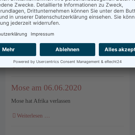
Mose vom 16. bis 25. Juni 2020
Weiterlesen …
Mose am 15.06.2020
Mose bleibt in Syrien
Weiterlesen …
Mose am 06.06.2020
Mose hat Afrika verlassen
Weiterlesen …