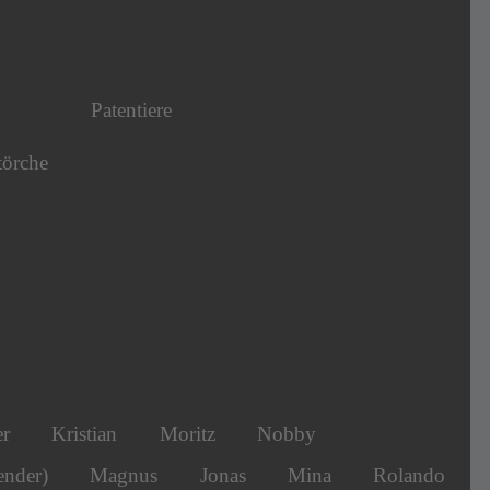
Patentiere
törche
er
Kristian
Moritz
Nobby
ender)
Magnus
Jonas
Mina
Rolando