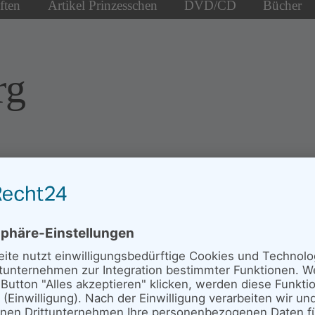
ften
Artikel Prinzesschen
DVD/CD
Bücher
rg
Neues von den
Senderstörchen
Mose am 25.06.2020