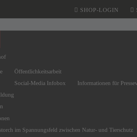
SHOP-LOGIN
n überspringen
hof
e
Öffentlichkeitsarbeit
Social-Media Infobox
Informationen für Pressev
ldung
en
onen
torch im Spannungsfeld zwischen Natur- und Tierschutz