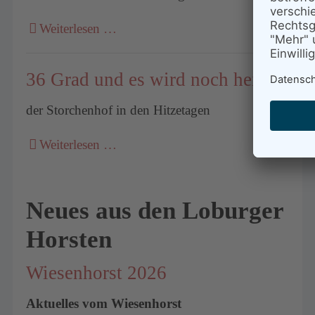
Weiterlesen …
36 Grad und es wird noch heißer
der Storchenhof in den Hitzetagen
Weiterlesen …
Neues aus den Loburger
Horsten
Wiesenhorst 2026
Aktuelles vom Wiesenhorst