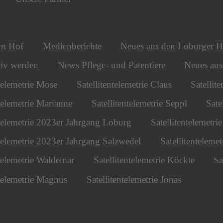
om Hof
Medienberichte
Neues aus den Loburger H
iv werden
News Pflege- und Patentiere
Neues au
ntelemetrie Mose
Satellitentelemetrie Claus
Satellit
ntelemetrie Marianne
Satellitentelemetrie Seppl
Sate
ntelemetrie 2023er Jahrgang Loburg
Satellitentelemetr
ntelemetrie 2023er Jahrgang Salzwedel
Satellitentelemet
ntelemetrie Waldemar
Satellitentelemetrie Köckte
Sa
ntelemetrie Magnus
Satellitentelemetrie Jonas