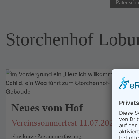
Patenscha
Storchenhof Lobu
Neues vom Hof
Vereinssommerfest 11.07.2026
eine kurze Zusammenfassung