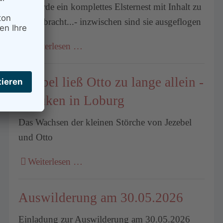
Es wurde ein komplettes Elsternest mit Inhalt zu
uns gebracht...- inzwischen sind sie ausgeflogen
Weiterlesen …
Jezebel ließ Otto zu lange allein -
4 Küken in Loburg
Das Wachsen der kleinen Störche von Jezebel
und Otto
Weiterlesen …
Auswilderung am 30.05.2026
Einladung zur Auswilderung am 30.05.2026