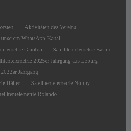
orsten
Aktivitäten des Vereins
s unserem WhatsApp-Kanal
entelemetrie Gambia
Satellitentelemetrie Basuto
llitentelemetrie 2025er Jahrgang aus Loburg
ie 2022er Jahrgang
rie Håljer
Satellitentelemetrie Nobby
tellitentelemetrie Rolando