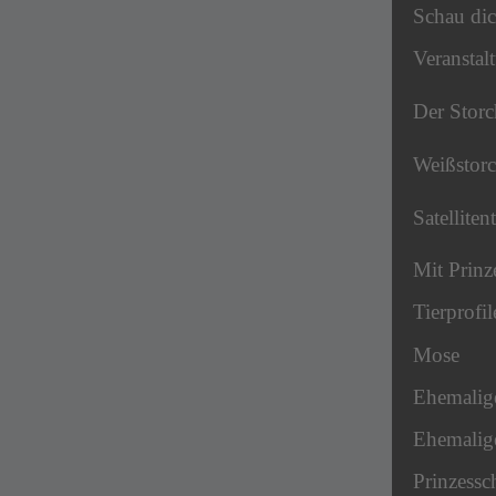
Schau dic
Veranstal
Der Storc
Weißstor
Satelliten
Mit Prinz
Tierprofil
Mose
Ehemalig
Ehemalige
Prinzessc