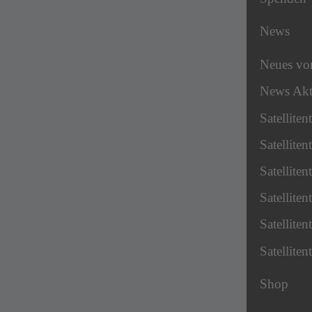
News
Neues v
News Akt
Satellite
Satellite
Satellite
Satellite
Satellite
Satellite
Shop