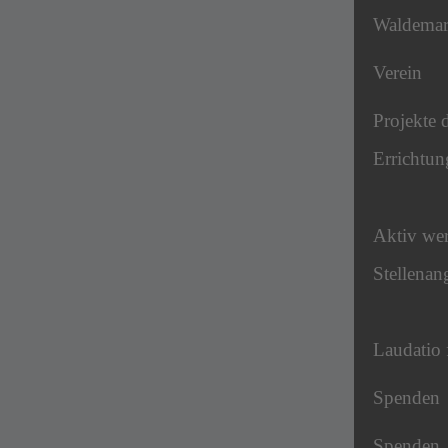
Waldema
Verein
Projekte 
Errichtun
Aktiv we
Stellenan
Laudatio 
Spenden
Spenden