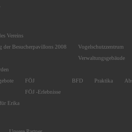
r
des Vereins
g der Besucherpavillons 2008
Vogelschutzzentrum
Verwaltungsgebäude
rden
gebote
FÖJ
BFD
Praktika
Abs
FÖJ -Erlebnisse
für Erika
Unsere Partner