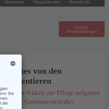
Souvenirs
Versandkosten
Warenkorb
Unsere
Veranstaltungen
Neues von den
Patentieren
Elster-Küken zur Pflege aufgrund
eines Gesetzesverstoßes