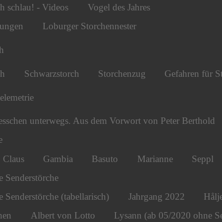
h schlau! - Videos
Vogel des Jahres
tungen
Loburger Storchennester
h
ch
Schwarzstorch
Storchenzug
Gefahren für S
telemetrie
esschen unterwegs. Aus dem Vorwort von Peter Berthold
e
Claus
Gambia
Basuto
Marianne
Seppl
e Senderstörche
 Senderstörche (tabellarisch)
Jahrgang 2022
Hålj
hen
Albert von Lotto
Lysann (ab 05/2020 ohne S