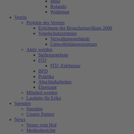
Mina
Rolando
Waldemar
Verein
Projekte des Vereins
Errichtung der Besucherpavillons 2008
Vogelschutzzentrum
Verwaltungsgebäude
Umweltbildungszentrum
Aktiv werden
Stellenangebote
FÖJ
FÖJ -Erlebnisse
BFD
Praktika
Abschlußarbeiten
Ehrenamt
Mitglied werden
Laudatio für Erika
Spenden
Spenden
Unsere Partner
News
Neues vom Hof
Medienberichte