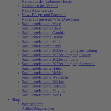
Neues aus den Loburger Horsten
Aktivitäten des Vereins
News Aktiv werden
News Pflege- und Patentiere
Neues aus unserem WhatsApp-Kanal
Satellitentelemetrie Mose
Satellitentelemetrie Claus
Satellitentelemetrie Gambia
Satellitentelemetrie Basuto
Satellitentelemetrie Marianne
Satellitentelemetrie Seppl
Satellitentelemetrie 2025er Jahrgang aus Loburg
Satellitentelemetrie 2023er Jahrgang Loburg
Satellitentelemetrie 2022er Jahrgang
Satellitentelemetrie 2023er Jahrgang Salzwedel
Satellitentelemetrie Håljer
Satellitentelemetrie Nobby
Satellitentelemetrie Waldemar
Satellitentelemetrie Köckte
Satellitentelemetrie Rolando
Satellitentelemetrie Magnus
Satellitentelemetrie Jonas
Shop
Patenschaften
Artikel Prinzesschen