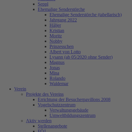
Seppl
Ehemalige Senderstörche
Ehemalige Senderstörche (tabellarisch)
Jahrgang 2022
Håljer
Kristian
Moritz
Nobby
Prinzesschen
Albert von Lotto
Lysann (ab 05/2020 ohne Sender)
Magnus
Jonas
Mina
Rolando
Waldemar
Verein
Projekte des Vereins
Errichtung der Besucherpavillons 2008
Vogelschutzzentrum
Verwaltungsgebäude
Umweltbildungszentrum
Aktiv werden
Stellenangebote
FÖJ