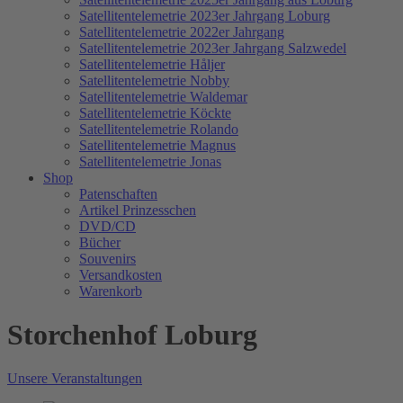
Satellitentelemetrie 2023er Jahrgang Loburg
Satellitentelemetrie 2022er Jahrgang
Satellitentelemetrie 2023er Jahrgang Salzwedel
Satellitentelemetrie Håljer
Satellitentelemetrie Nobby
Satellitentelemetrie Waldemar
Satellitentelemetrie Köckte
Satellitentelemetrie Rolando
Satellitentelemetrie Magnus
Satellitentelemetrie Jonas
Shop
Patenschaften
Artikel Prinzesschen
DVD/CD
Bücher
Souvenirs
Versandkosten
Warenkorb
Storchenhof Loburg
Unsere Veranstaltungen