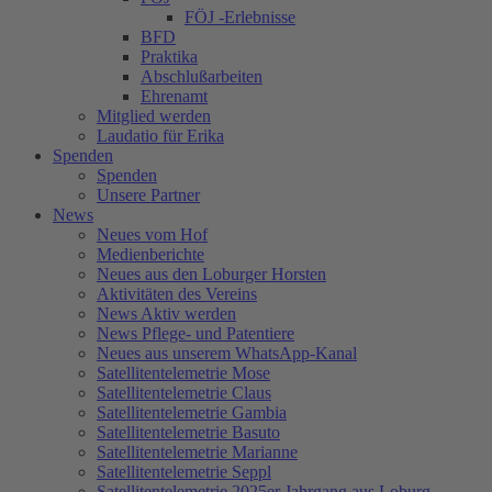
FÖJ -Erlebnisse
BFD
Praktika
Abschlußarbeiten
Ehrenamt
Mitglied werden
Laudatio für Erika
Spenden
Spenden
Unsere Partner
News
Neues vom Hof
Medienberichte
Neues aus den Loburger Horsten
Aktivitäten des Vereins
News Aktiv werden
News Pflege- und Patentiere
Neues aus unserem WhatsApp-Kanal
Satellitentelemetrie Mose
Satellitentelemetrie Claus
Satellitentelemetrie Gambia
Satellitentelemetrie Basuto
Satellitentelemetrie Marianne
Satellitentelemetrie Seppl
Satellitentelemetrie 2025er Jahrgang aus Loburg