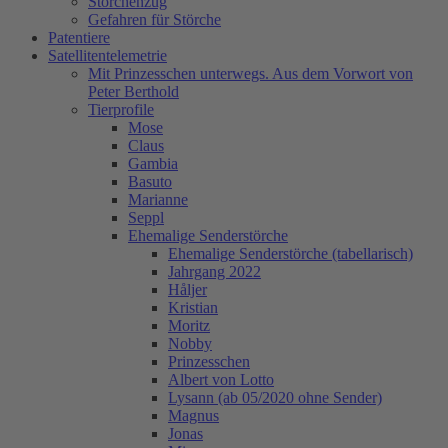
Storchenzug
Gefahren für Störche
Patentiere
Satellitentelemetrie
Mit Prinzesschen unterwegs. Aus dem Vorwort von
Peter Berthold
Tierprofile
Mose
Claus
Gambia
Basuto
Marianne
Seppl
Ehemalige Senderstörche
Ehemalige Senderstörche (tabellarisch)
Jahrgang 2022
Håljer
Kristian
Moritz
Nobby
Prinzesschen
Albert von Lotto
Lysann (ab 05/2020 ohne Sender)
Magnus
Jonas