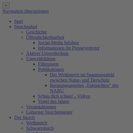
×
Navigation überspringen
Start
Storchenhof
Geschichte
Öffentlichkeitsarbeit
Social-Media Infobox
Informationen für Pressevertreter
Aktiver Umweltschutz
Umweltbildung
Führungen
Publikationen
Der Weißstorch im Spannungsfeld
zwischen Natur- und Tierschutz
Beratungsangebot „Fairpachten“ des
NABU
Schau dich schlau! - Videos
Vogel des Jahres
Veranstaltungen
Loburger Storchennester
Der Storch
Weißstorch
Schwarzstorch