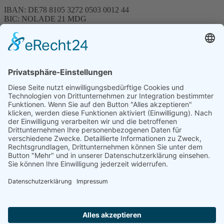
IBAN: DE78 8105 3272 0503 0012 44
BIC: NOLADE 21 MDG
Sparkasse MagdeBurg
Spenden können steuerlich abgesetzt werden
Förderung
© 1987 – 2025
Storchenhof Loburg e.V.
Alle Rechte vorbehalten.
Cookie-Einstellungen
Navigation überspringen
Impressum
Haftungsausschluss
Widerrufsrecht
Datenschutz
Facebook