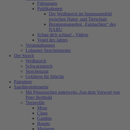
Führungen
Publikationen
Der Weißstorch im Spannungsfeld
zwischen Natur- und Tierschutz
Beratungsangebot „Fairpachten“ des
NABU
Schau dich schlau! - Videos
Vogel des Jahres
Veranstaltungen
Loburger Storchennester
Der Storch
Weißstorch
Schwarzstorch
Storchenzug
Gefahren für Störche
Patentiere
Satellitentelemetrie
Mit Prinzesschen unterwegs. Aus dem Vorwort von
Peter Berthold
Tierprofile
Mose
Claus
Gambia
Basuto
Marianne