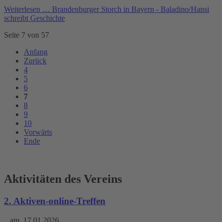
Weiterlesen …
Brandenburger Storch in Bayern - Baladino/Hansi
schreibt Geschichte
Seite 7 von 57
Anfang
Zurück
4
5
6
7
8
9
10
Vorwärts
Ende
Aktivitäten des Vereins
2. Aktiven-online-Treffen
...am 17.01.2026