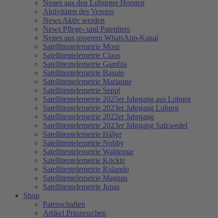
Neues aus den Loburger Horsten
Aktivitäten des Vereins
News Aktiv werden
News Pflege- und Patentiere
Neues aus unserem WhatsApp-Kanal
Satellitentelemetrie Mose
Satellitentelemetrie Claus
Satellitentelemetrie Gambia
Satellitentelemetrie Basuto
Satellitentelemetrie Marianne
Satellitentelemetrie Seppl
Satellitentelemetrie 2025er Jahrgang aus Loburg
Satellitentelemetrie 2023er Jahrgang Loburg
Satellitentelemetrie 2022er Jahrgang
Satellitentelemetrie 2023er Jahrgang Salzwedel
Satellitentelemetrie Håljer
Satellitentelemetrie Nobby
Satellitentelemetrie Waldemar
Satellitentelemetrie Köckte
Satellitentelemetrie Rolando
Satellitentelemetrie Magnus
Satellitentelemetrie Jonas
Shop
Patenschaften
Artikel Prinzesschen