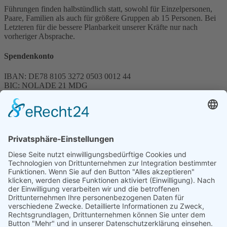
Führungen finden halbstündlich statt, sowohl für Einzelpersonen,
Paare, Familien als auch für größere Gruppen ab 15 Personen. Bei
Letzteren für die bessere Planbarkeit unserer Kräfte nur nach
vorheriger Absprache.
Spendenkonto
IBAN: DE78 8105 3272 0503 0012 44
BIC: NOLADE 21 MDG
Sparkasse MagdeBurg
Spenden können steuerlich abgesetzt werden
Förderung
© 1987 – 2025
Storchenhof Loburg e.V.
Alle Rechte vorbehalten.
Cookie-Einstellungen