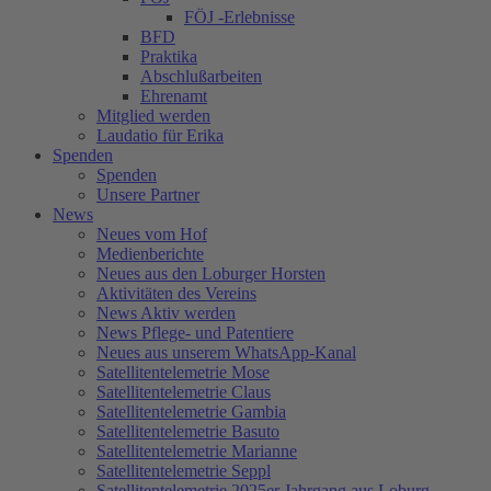
FÖJ -Erlebnisse
BFD
Praktika
Abschlußarbeiten
Ehrenamt
Mitglied werden
Laudatio für Erika
Spenden
Spenden
Unsere Partner
News
Neues vom Hof
Medienberichte
Neues aus den Loburger Horsten
Aktivitäten des Vereins
News Aktiv werden
News Pflege- und Patentiere
Neues aus unserem WhatsApp-Kanal
Satellitentelemetrie Mose
Satellitentelemetrie Claus
Satellitentelemetrie Gambia
Satellitentelemetrie Basuto
Satellitentelemetrie Marianne
Satellitentelemetrie Seppl
Satellitentelemetrie 2025er Jahrgang aus Loburg