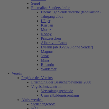
Seppl
Ehemalige Senderstörche
Ehemalige Senderstörche (tabellarisch)
Jahrgang 2022
Håljer
Kristian
Moritz
Nobby
Prinzesschen
Albert von Lotto
Lysann (ab 05/2020 ohne Sender)
Magnus
Jonas
Mina
Rolando
Waldemar
Verein
Projekte des Vereins
Errichtung der Besucherpavillons 2008
Vogelschutzzentrum
Verwaltungsgebäude
Umweltbildungszentrum
Aktiv werden
Stellenangebote
FÖJ