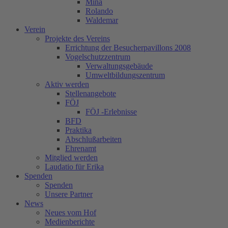
Mina
Rolando
Waldemar
Verein
Projekte des Vereins
Errichtung der Besucherpavillons 2008
Vogelschutzzentrum
Verwaltungsgebäude
Umweltbildungszentrum
Aktiv werden
Stellenangebote
FÖJ
FÖJ -Erlebnisse
BFD
Praktika
Abschlußarbeiten
Ehrenamt
Mitglied werden
Laudatio für Erika
Spenden
Spenden
Unsere Partner
News
Neues vom Hof
Medienberichte