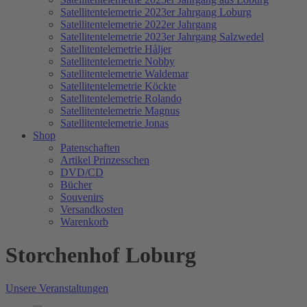
Satellitentelemetrie 2023er Jahrgang Loburg
Satellitentelemetrie 2022er Jahrgang
Satellitentelemetrie 2023er Jahrgang Salzwedel
Satellitentelemetrie Håljer
Satellitentelemetrie Nobby
Satellitentelemetrie Waldemar
Satellitentelemetrie Köckte
Satellitentelemetrie Rolando
Satellitentelemetrie Magnus
Satellitentelemetrie Jonas
Shop
Patenschaften
Artikel Prinzesschen
DVD/CD
Bücher
Souvenirs
Versandkosten
Warenkorb
Storchenhof Loburg
Unsere Veranstaltungen