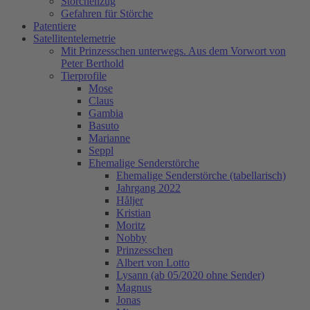
Storchenzug
Gefahren für Störche
Patentiere
Satellitentelemetrie
Mit Prinzesschen unterwegs. Aus dem Vorwort von
Peter Berthold
Tierprofile
Mose
Claus
Gambia
Basuto
Marianne
Seppl
Ehemalige Senderstörche
Ehemalige Senderstörche (tabellarisch)
Jahrgang 2022
Håljer
Kristian
Moritz
Nobby
Prinzesschen
Albert von Lotto
Lysann (ab 05/2020 ohne Sender)
Magnus
Jonas