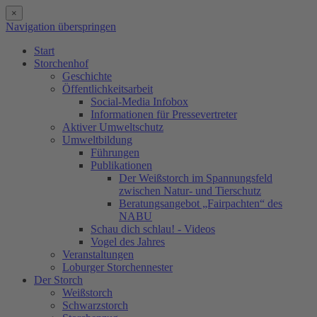
×
Navigation überspringen
Start
Storchenhof
Geschichte
Öffentlichkeitsarbeit
Social-Media Infobox
Informationen für Pressevertreter
Aktiver Umweltschutz
Umweltbildung
Führungen
Publikationen
Der Weißstorch im Spannungsfeld
zwischen Natur- und Tierschutz
Beratungsangebot „Fairpachten“ des
NABU
Schau dich schlau! - Videos
Vogel des Jahres
Veranstaltungen
Loburger Storchennester
Der Storch
Weißstorch
Schwarzstorch