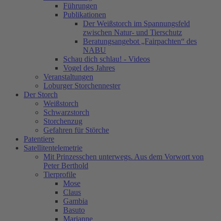
Führungen
Publikationen
Der Weißstorch im Spannungsfeld
zwischen Natur- und Tierschutz
Beratungsangebot „Fairpachten“ des
NABU
Schau dich schlau! - Videos
Vogel des Jahres
Veranstaltungen
Loburger Storchennester
Der Storch
Weißstorch
Schwarzstorch
Storchenzug
Gefahren für Störche
Patentiere
Satellitentelemetrie
Mit Prinzesschen unterwegs. Aus dem Vorwort von
Peter Berthold
Tierprofile
Mose
Claus
Gambia
Basuto
Marianne