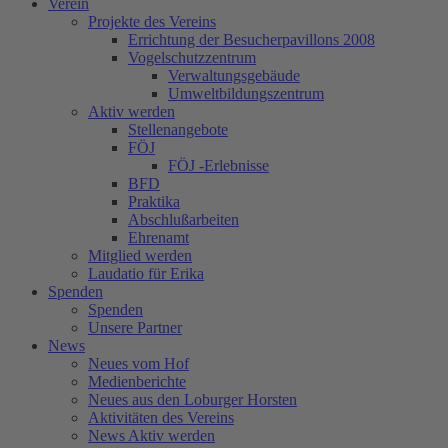
Verein
Projekte des Vereins
Errichtung der Besucherpavillons 2008
Vogelschutzzentrum
Verwaltungsgebäude
Umweltbildungszentrum
Aktiv werden
Stellenangebote
FÖJ
FÖJ -Erlebnisse
BFD
Praktika
Abschlußarbeiten
Ehrenamt
Mitglied werden
Laudatio für Erika
Spenden
Spenden
Unsere Partner
News
Neues vom Hof
Medienberichte
Neues aus den Loburger Horsten
Aktivitäten des Vereins
News Aktiv werden