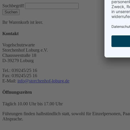
Suchbegriff
Suchen
Ihr Warenkorb ist leer.
Kontakt
Vogelschutzwarte
Storchenhof Loburg e.V.
Chausseestraße 18
D-39279 Loburg
Tel.: 039245/25 16
Fax: 039245/25 16
E-Mail:
info@storchenhof-loburg.de
Öffnungszeiten
Täglich 10.00 Uhr bis 17.00 Uhr
Führungen finden halbstündlich statt, sowohl für Einzelpersonen, Paar
Absprache.