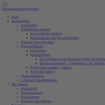
×
Navigation überspringen
Start
Storchenhof
Geschichte
Öffentlichkeitsarbeit
Social-Media Infobox
Informationen für Pressevertreter
Aktiver Umweltschutz
Umweltbildung
Führungen
Publikationen
Der Weißstorch im Spannungsfeld zwischen 
Beratungsangebot „Fairpachten“ des NAB
Schau dich schlau! - Videos
Vogel des Jahres
Veranstaltungen
Loburger Storchennester
Der Storch
Weißstorch
Schwarzstorch
Storchenzug
Gefahren für Störche