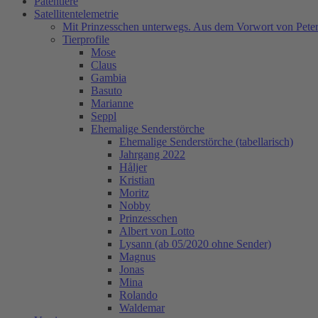
Patentiere
Satellitentelemetrie
Mit Prinzesschen unterwegs. Aus dem Vorwort von Peter
Tierprofile
Mose
Claus
Gambia
Basuto
Marianne
Seppl
Ehemalige Senderstörche
Ehemalige Senderstörche (tabellarisch)
Jahrgang 2022
Håljer
Kristian
Moritz
Nobby
Prinzesschen
Albert von Lotto
Lysann (ab 05/2020 ohne Sender)
Magnus
Jonas
Mina
Rolando
Waldemar