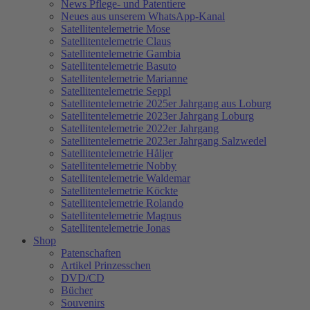
News Pflege- und Patentiere
Neues aus unserem WhatsApp-Kanal
Satellitentelemetrie Mose
Satellitentelemetrie Claus
Satellitentelemetrie Gambia
Satellitentelemetrie Basuto
Satellitentelemetrie Marianne
Satellitentelemetrie Seppl
Satellitentelemetrie 2025er Jahrgang aus Loburg
Satellitentelemetrie 2023er Jahrgang Loburg
Satellitentelemetrie 2022er Jahrgang
Satellitentelemetrie 2023er Jahrgang Salzwedel
Satellitentelemetrie Håljer
Satellitentelemetrie Nobby
Satellitentelemetrie Waldemar
Satellitentelemetrie Köckte
Satellitentelemetrie Rolando
Satellitentelemetrie Magnus
Satellitentelemetrie Jonas
Shop
Patenschaften
Artikel Prinzesschen
DVD/CD
Bücher
Souvenirs