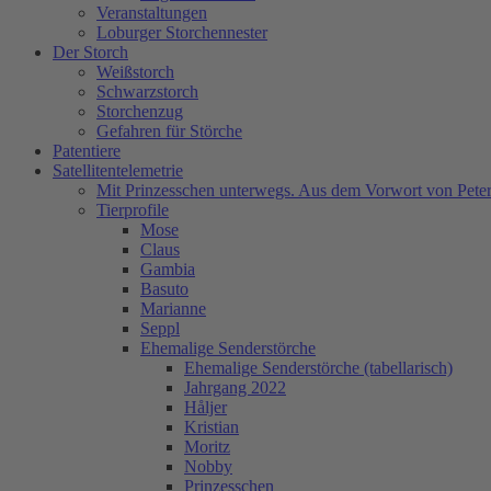
Veranstaltungen
Loburger Storchennester
Der Storch
Weißstorch
Schwarzstorch
Storchenzug
Gefahren für Störche
Patentiere
Satellitentelemetrie
Mit Prinzesschen unterwegs. Aus dem Vorwort von Peter
Tierprofile
Mose
Claus
Gambia
Basuto
Marianne
Seppl
Ehemalige Senderstörche
Ehemalige Senderstörche (tabellarisch)
Jahrgang 2022
Håljer
Kristian
Moritz
Nobby
Prinzesschen