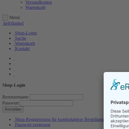
Versandkosten
Warenkorb
Menü
hell/dunkel
Shop-Login
Suche
Warenkorb
Kontakt
Shop-Login
Benutzername
Passwort
Anmelden
Shop-Registrierung für komfortablere Bestellungen
Passwort vergessen