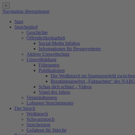
×
Navigation überspringen
Start
Storchenhof
Geschichte
Öffentlichkeitsarbeit
Social-Media Infobox
Informationen für Pressevertreter
Aktiver Umweltschutz
Umweltbildung
Führungen
Publikationen
Der Weißstorch im Spannungsfeld zwischen 
Beratungsangebot „Fairpachten“ des NAB
Schau dich schlau! - Videos
Vogel des Jahres
Veranstaltungen
Loburger Storchennester
Der Storch
Weißstorch
Schwarzstorch
Storchenzug
Gefahren für Störche