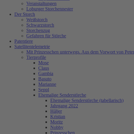
Veranstaltungen
Loburger Storchennester
Der Storch
Weißstorch
Schwarzstorch
Storchenzug
Gefahren für Störche
Patentiere
Satellitentelemetrie
Mit Prinzesschen unterwegs. Aus dem Vorwort von Peter
Tierprofile
Mose
Claus
Gambia
Basuto
Marianne
Seppl
Ehemalige Senderstörche
Ehemalige Senderstörche (tabellarisch)
Jahrgang 2022
Håljer
Kristian
Moritz
Nobby
Prinzesschen