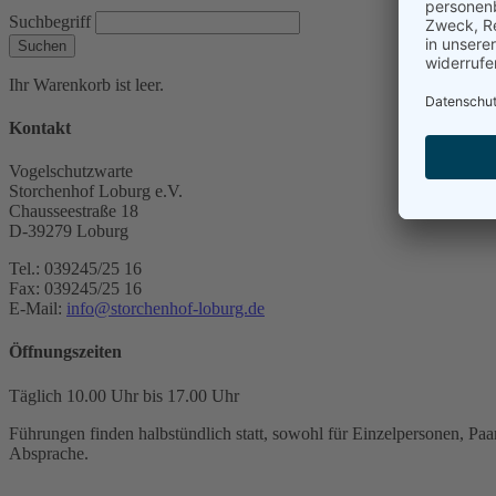
Suchbegriff
Suchen
Ihr Warenkorb ist leer.
Kontakt
Vogelschutzwarte
Storchenhof Loburg e.V.
Chausseestraße 18
D-39279 Loburg
Tel.: 039245/25 16
Fax: 039245/25 16
E-Mail:
info@storchenhof-loburg.de
Öffnungszeiten
Täglich 10.00 Uhr bis 17.00 Uhr
Führungen finden halbstündlich statt, sowohl für Einzelpersonen, Paar
Absprache.