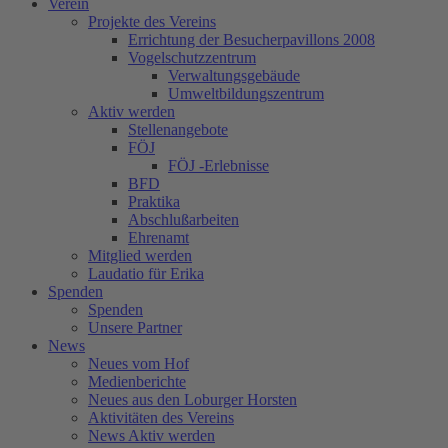
Verein
Projekte des Vereins
Errichtung der Besucherpavillons 2008
Vogelschutzzentrum
Verwaltungsgebäude
Umweltbildungszentrum
Aktiv werden
Stellenangebote
FÖJ
FÖJ -Erlebnisse
BFD
Praktika
Abschlußarbeiten
Ehrenamt
Mitglied werden
Laudatio für Erika
Spenden
Spenden
Unsere Partner
News
Neues vom Hof
Medienberichte
Neues aus den Loburger Horsten
Aktivitäten des Vereins
News Aktiv werden