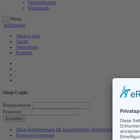
Versandkosten
Warenkorb
Menü
hell/dunkel
Shop-Login
Suche
Warenkorb
Kontakt
Shop-Login
Benutzername
Passwort
Anmelden
Shop-Registrierung für komfortablere Bestellungen
Passwort vergessen