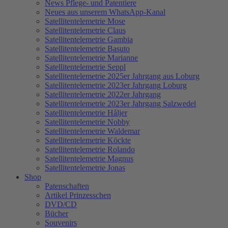
News Pflege- und Patentiere
Neues aus unserem WhatsApp-Kanal
Satellitentelemetrie Mose
Satellitentelemetrie Claus
Satellitentelemetrie Gambia
Satellitentelemetrie Basuto
Satellitentelemetrie Marianne
Satellitentelemetrie Seppl
Satellitentelemetrie 2025er Jahrgang aus Loburg
Satellitentelemetrie 2023er Jahrgang Loburg
Satellitentelemetrie 2022er Jahrgang
Satellitentelemetrie 2023er Jahrgang Salzwedel
Satellitentelemetrie Håljer
Satellitentelemetrie Nobby
Satellitentelemetrie Waldemar
Satellitentelemetrie Köckte
Satellitentelemetrie Rolando
Satellitentelemetrie Magnus
Satellitentelemetrie Jonas
Shop
Patenschaften
Artikel Prinzesschen
DVD/CD
Bücher
Souvenirs