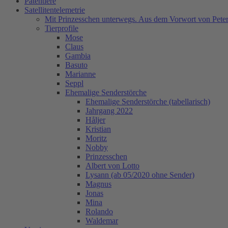
Patentiere
Satellitentelemetrie
Mit Prinzesschen unterwegs. Aus dem Vorwort von Peter
Tierprofile
Mose
Claus
Gambia
Basuto
Marianne
Seppl
Ehemalige Senderstörche
Ehemalige Senderstörche (tabellarisch)
Jahrgang 2022
Håljer
Kristian
Moritz
Nobby
Prinzesschen
Albert von Lotto
Lysann (ab 05/2020 ohne Sender)
Magnus
Jonas
Mina
Rolando
Waldemar