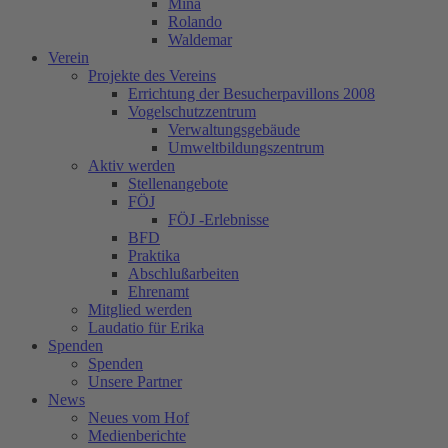
Mina
Rolando
Waldemar
Verein
Projekte des Vereins
Errichtung der Besucherpavillons 2008
Vogelschutzzentrum
Verwaltungsgebäude
Umweltbildungszentrum
Aktiv werden
Stellenangebote
FÖJ
FÖJ -Erlebnisse
BFD
Praktika
Abschlußarbeiten
Ehrenamt
Mitglied werden
Laudatio für Erika
Spenden
Spenden
Unsere Partner
News
Neues vom Hof
Medienberichte