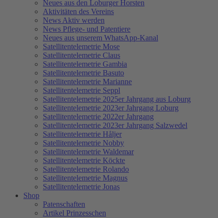
Neues aus den Loburger Horsten
Aktivitäten des Vereins
News Aktiv werden
News Pflege- und Patentiere
Neues aus unserem WhatsApp-Kanal
Satellitentelemetrie Mose
Satellitentelemetrie Claus
Satellitentelemetrie Gambia
Satellitentelemetrie Basuto
Satellitentelemetrie Marianne
Satellitentelemetrie Seppl
Satellitentelemetrie 2025er Jahrgang aus Loburg
Satellitentelemetrie 2023er Jahrgang Loburg
Satellitentelemetrie 2022er Jahrgang
Satellitentelemetrie 2023er Jahrgang Salzwedel
Satellitentelemetrie Håljer
Satellitentelemetrie Nobby
Satellitentelemetrie Waldemar
Satellitentelemetrie Köckte
Satellitentelemetrie Rolando
Satellitentelemetrie Magnus
Satellitentelemetrie Jonas
Shop
Patenschaften
Artikel Prinzesschen