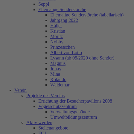
Seppl
Ehemalige Senderstörche
Ehemalige Senderstörche (tabellarisch)
Jahrgang 2022
Håljer
Kristian
Moritz
Nobby
Prinzesschen
Albert von Lotto
Lysann (ab 05/2020 ohne Sender)
Magnus
Jonas
Mina
Rolando
Waldemar
Verein
Projekte des Vereins
Errichtung der Besucherpavillons 2008
Vogelschutzzentrum
Verwaltungsgebäude
Umweltbildungszentrum
Aktiv werden
Stellenangebote
FÖJ