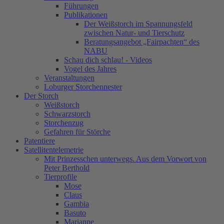
Führungen
Publikationen
Der Weißstorch im Spannungsfeld
zwischen Natur- und Tierschutz
Beratungsangebot „Fairpachten“ des
NABU
Schau dich schlau! - Videos
Vogel des Jahres
Veranstaltungen
Loburger Storchennester
Der Storch
Weißstorch
Schwarzstorch
Storchenzug
Gefahren für Störche
Patentiere
Satellitentelemetrie
Mit Prinzesschen unterwegs. Aus dem Vorwort von
Peter Berthold
Tierprofile
Mose
Claus
Gambia
Basuto
Marianne