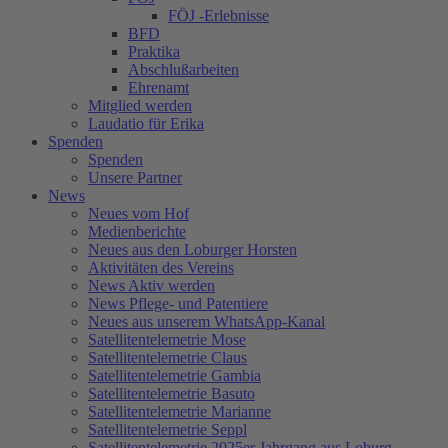
FÖJ -Erlebnisse
BFD
Praktika
Abschlußarbeiten
Ehrenamt
Mitglied werden
Laudatio für Erika
Spenden
Spenden
Unsere Partner
News
Neues vom Hof
Medienberichte
Neues aus den Loburger Horsten
Aktivitäten des Vereins
News Aktiv werden
News Pflege- und Patentiere
Neues aus unserem WhatsApp-Kanal
Satellitentelemetrie Mose
Satellitentelemetrie Claus
Satellitentelemetrie Gambia
Satellitentelemetrie Basuto
Satellitentelemetrie Marianne
Satellitentelemetrie Seppl
Satellitentelemetrie 2025er Jahrgang aus Loburg