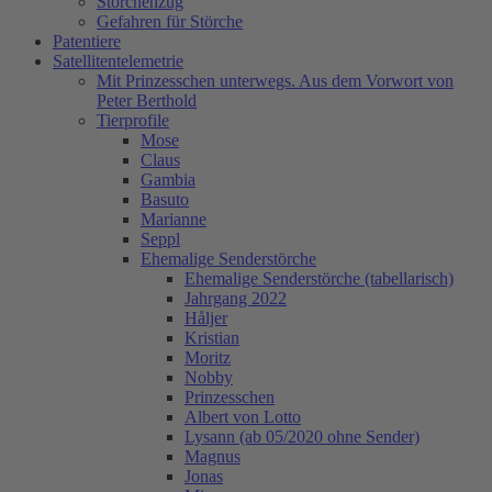
Storchenzug
Gefahren für Störche
Patentiere
Satellitentelemetrie
Mit Prinzesschen unterwegs. Aus dem Vorwort von
Peter Berthold
Tierprofile
Mose
Claus
Gambia
Basuto
Marianne
Seppl
Ehemalige Senderstörche
Ehemalige Senderstörche (tabellarisch)
Jahrgang 2022
Håljer
Kristian
Moritz
Nobby
Prinzesschen
Albert von Lotto
Lysann (ab 05/2020 ohne Sender)
Magnus
Jonas