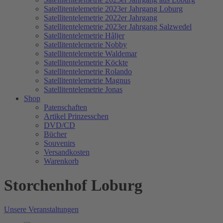
Satellitentelemetrie 2023er Jahrgang Loburg
Satellitentelemetrie 2022er Jahrgang
Satellitentelemetrie 2023er Jahrgang Salzwedel
Satellitentelemetrie Håljer
Satellitentelemetrie Nobby
Satellitentelemetrie Waldemar
Satellitentelemetrie Köckte
Satellitentelemetrie Rolando
Satellitentelemetrie Magnus
Satellitentelemetrie Jonas
Shop
Patenschaften
Artikel Prinzesschen
DVD/CD
Bücher
Souvenirs
Versandkosten
Warenkorb
Storchenhof Loburg
Unsere Veranstaltungen