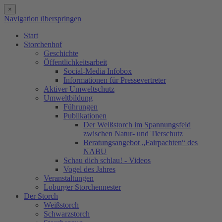
×
Navigation überspringen
Start
Storchenhof
Geschichte
Öffentlichkeitsarbeit
Social-Media Infobox
Informationen für Pressevertreter
Aktiver Umweltschutz
Umweltbildung
Führungen
Publikationen
Der Weißstorch im Spannungsfeld
zwischen Natur- und Tierschutz
Beratungsangebot „Fairpachten“ des
NABU
Schau dich schlau! - Videos
Vogel des Jahres
Veranstaltungen
Loburger Storchennester
Der Storch
Weißstorch
Schwarzstorch