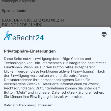
vorheriger Absprache.
Spendenkonto
IBAN: DE78 8105 3272 0503 0012 44
BIC: NOLADE 21 MDG
Sparkasse MagdeBurg
Spenden können steuerlich abgesetzt werden
Förderung
© 1987 – 2025
Storchenhof Loburg e.V.
Alle Rechte vorbehalten.
Cookie-Einstellungen
Navigation überspringen
Impressum
Haftungsausschluss