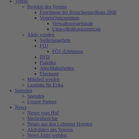
Verein
Projekte des Vereins
Errichtung der Besucherpavillons 2008
Vogelschutzzentrum
Verwaltungsgebäude
Umweltbildungszentrum
Aktiv werden
Stellenangebote
FÖJ
FÖJ -Erlebnisse
BFD
Praktika
Abschlußarbeiten
Ehrenamt
Mitglied werden
Laudatio für Erika
Spenden
Spenden
Unsere Partner
News
Neues vom Hof
Medienberichte
Neues aus den Loburger Horsten
Aktivitäten des Vereins
News Aktiv werden