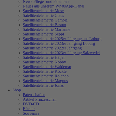
News Pflege- und Patentiere
Neues aus unserem WhatsApp-Kanal
Satellitentelemetrie Mose
Satellitentelemetrie Claus
Satellitentelemetrie Gambia
Satellitentelemetrie Basuto
Satellitentelemetrie Marianne
Satellitentelemetrie Seppl
Satellitentelemetrie 2025er Jahrgang aus Loburg
Satellitentelemetrie 2023er Jahrgang Loburg
Satellitentelemetrie 2022er Jahrgang
Satellitentelemetrie 2023er Jahrgang Salzwedel
Satellitentelemetrie Håljer
Satellitentelemetrie Nobby
Satellitentelemetrie Waldemar
Satellitentelemetrie Köckte
Satellitentelemetrie Rolando
Satellitentelemetrie Magnus
Satellitentelemetrie Jonas
Shop
Patenschaften
Artikel Prinzesschen
DVD/CD
Bücher
Souvenirs