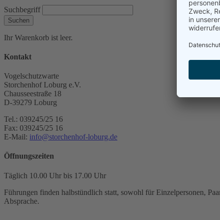
Suchbegriff
Suchen
Ihr Warenkorb ist leer.
Kontakt
Vogelschutzwarte
Storchenhof Loburg e.V.
Chausseestraße 18
D-39279 Loburg
Tel.: 039245/25 16
Fax: 039245/25 16
E-Mail:
info@storchenhof-loburg.de
Öffnungszeiten
Täglich 10.00 Uhr bis 17.00 Uhr
Führungen finden halbstündlich statt, sowohl für Einzelpersonen, Paar
Absprache.