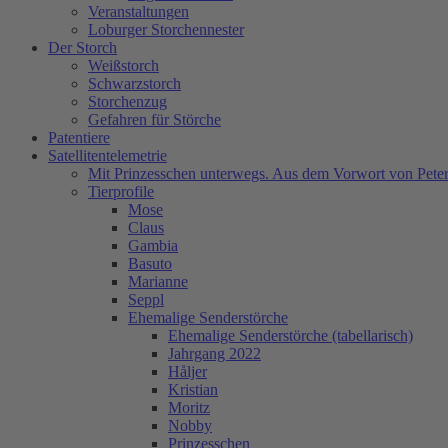
Veranstaltungen
Loburger Storchennester
Der Storch
Weißstorch
Schwarzstorch
Storchenzug
Gefahren für Störche
Patentiere
Satellitentelemetrie
Mit Prinzesschen unterwegs. Aus dem Vorwort von Peter
Tierprofile
Mose
Claus
Gambia
Basuto
Marianne
Seppl
Ehemalige Senderstörche
Ehemalige Senderstörche (tabellarisch)
Jahrgang 2022
Håljer
Kristian
Moritz
Nobby
Prinzesschen