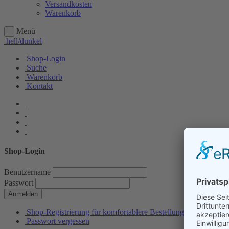
Versandkosten
Warenkorb
Menü
hell/dunkel
Shop-Login
Suche
Warenkorb
Kontakt
Shop-Login
Benutzername
Passwort
Anmelden
Shop-Registrierung für komfortablere Bestellungen
Passwort vergessen