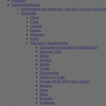
Patentiere
Satellitentelemetrie
Mit Prinzesschen unterwegs. Aus dem Vorwort von Peter
Tierprofile
Mose
Claus
Gambia
Basuto
Marianne
Seppl
Ehemalige Senderstörche
Ehemalige Senderstörche (tabellarisch)
Jahrgang 2022
Håljer
Kristian
Moritz
Nobby
Prinzesschen
Albert von Lotto
Lysann (ab 05/2020 ohne Sender)
Magnus
Jonas
Mina
Rolando
Waldemar