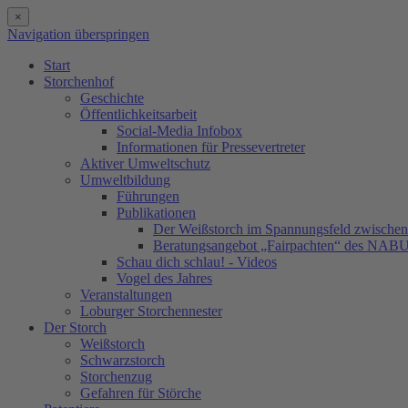
×
Navigation überspringen
Start
Storchenhof
Geschichte
Öffentlichkeitsarbeit
Social-Media Infobox
Informationen für Pressevertreter
Aktiver Umweltschutz
Umweltbildung
Führungen
Publikationen
Der Weißstorch im Spannungsfeld zwischen 
Beratungsangebot „Fairpachten“ des NAB
Schau dich schlau! - Videos
Vogel des Jahres
Veranstaltungen
Loburger Storchennester
Der Storch
Weißstorch
Schwarzstorch
Storchenzug
Gefahren für Störche