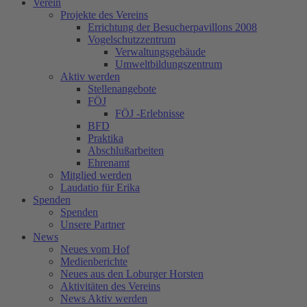
Verein
Projekte des Vereins
Errichtung der Besucherpavillons 2008
Vogelschutzzentrum
Verwaltungsgebäude
Umweltbildungszentrum
Aktiv werden
Stellenangebote
FÖJ
FÖJ -Erlebnisse
BFD
Praktika
Abschlußarbeiten
Ehrenamt
Mitglied werden
Laudatio für Erika
Spenden
Spenden
Unsere Partner
News
Neues vom Hof
Medienberichte
Neues aus den Loburger Horsten
Aktivitäten des Vereins
News Aktiv werden