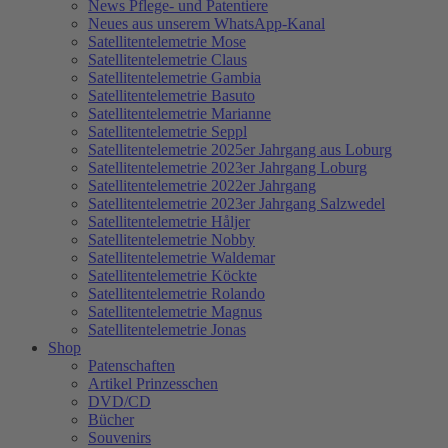
News Pflege- und Patentiere
Neues aus unserem WhatsApp-Kanal
Satellitentelemetrie Mose
Satellitentelemetrie Claus
Satellitentelemetrie Gambia
Satellitentelemetrie Basuto
Satellitentelemetrie Marianne
Satellitentelemetrie Seppl
Satellitentelemetrie 2025er Jahrgang aus Loburg
Satellitentelemetrie 2023er Jahrgang Loburg
Satellitentelemetrie 2022er Jahrgang
Satellitentelemetrie 2023er Jahrgang Salzwedel
Satellitentelemetrie Håljer
Satellitentelemetrie Nobby
Satellitentelemetrie Waldemar
Satellitentelemetrie Köckte
Satellitentelemetrie Rolando
Satellitentelemetrie Magnus
Satellitentelemetrie Jonas
Shop
Patenschaften
Artikel Prinzesschen
DVD/CD
Bücher
Souvenirs