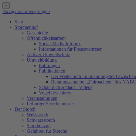
×
Navigation überspringen
Start
Storchenhof
Geschichte
Öffentlichkeitsarbeit
Social-Media Infobox
Informationen für Pressevertreter
Aktiver Umweltschutz
Umweltbildung
Führungen
Publikationen
Der Weißstorch im Spannungsfeld zwischen 
Beratungsangebot „Fairpachten“ des NAB
Schau dich schlau! - Videos
Vogel des Jahres
Veranstaltungen
Loburger Storchennester
Der Storch
Weißstorch
Schwarzstorch
Storchenzug
Gefahren für Störche