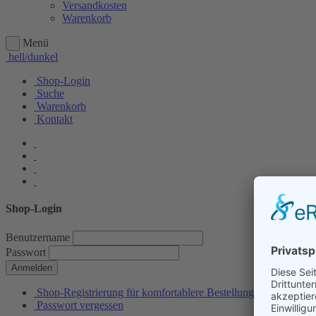
Versandkosten
Warenkorb
Menü
hell/dunkel
Shop-Login
Suche
Warenkorb
Kontakt
Shop-Login
Benutzername
Passwort
Anmelden
Shop-Registrierung für komfortablere Bestellungen
Passwort vergessen