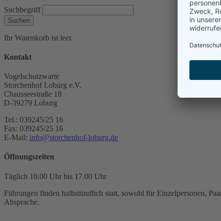
Suchbegriff
Suchen
Ihr Warenkorb ist leer.
Kontakt
Vogelschutzwarte
Storchenhof Loburg e.V.
Chausseestraße 18
D-39279 Loburg
Tel.: 039245/25 16
Fax: 039245/25 16
E-Mail:
info@storchenhof-loburg.de
Öffnungszeiten
Täglich 10.00 Uhr bis 17.00 Uhr
Führungen finden halbstündlich statt, sowohl für Einzelpersonen, Paar
Absprache.