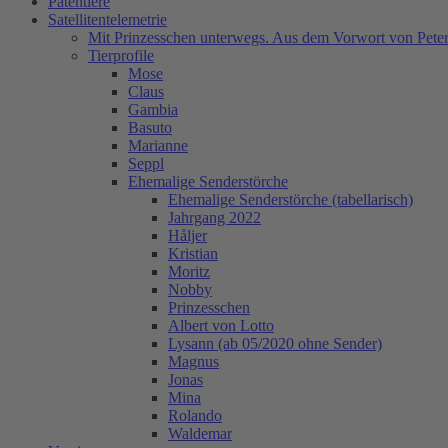
Patentiere
Satellitentelemetrie
Mit Prinzesschen unterwegs. Aus dem Vorwort von Peter
Tierprofile
Mose
Claus
Gambia
Basuto
Marianne
Seppl
Ehemalige Senderstörche
Ehemalige Senderstörche (tabellarisch)
Jahrgang 2022
Håljer
Kristian
Moritz
Nobby
Prinzesschen
Albert von Lotto
Lysann (ab 05/2020 ohne Sender)
Magnus
Jonas
Mina
Rolando
Waldemar