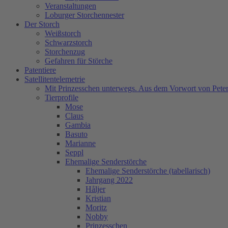
Veranstaltungen
Loburger Storchennester
Der Storch
Weißstorch
Schwarzstorch
Storchenzug
Gefahren für Störche
Patentiere
Satellitentelemetrie
Mit Prinzesschen unterwegs. Aus dem Vorwort von Peter
Tierprofile
Mose
Claus
Gambia
Basuto
Marianne
Seppl
Ehemalige Senderstörche
Ehemalige Senderstörche (tabellarisch)
Jahrgang 2022
Håljer
Kristian
Moritz
Nobby
Prinzesschen