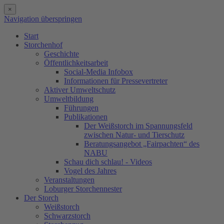
×
Navigation überspringen
Start
Storchenhof
Geschichte
Öffentlichkeitsarbeit
Social-Media Infobox
Informationen für Pressevertreter
Aktiver Umweltschutz
Umweltbildung
Führungen
Publikationen
Der Weißstorch im Spannungsfeld
zwischen Natur- und Tierschutz
Beratungsangebot „Fairpachten“ des
NABU
Schau dich schlau! - Videos
Vogel des Jahres
Veranstaltungen
Loburger Storchennester
Der Storch
Weißstorch
Schwarzstorch