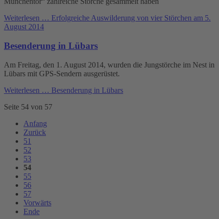
Münchentor“ zahlreiche Störche gesammelt haben
Weiterlesen …
Erfolgreiche Auswilderung von vier Störchen am 5.
August 2014
Besenderung in Lübars
Am Freitag, den 1. August 2014, wurden die Jungstörche im Nest in
Lübars mit GPS-Sendern ausgerüstet.
Weiterlesen …
Besenderung in Lübars
Seite 54 von 57
Anfang
Zurück
51
52
53
54
55
56
57
Vorwärts
Ende