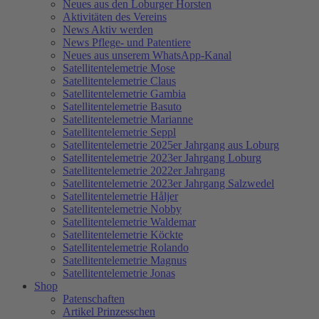
Neues aus den Loburger Horsten
Aktivitäten des Vereins
News Aktiv werden
News Pflege- und Patentiere
Neues aus unserem WhatsApp-Kanal
Satellitentelemetrie Mose
Satellitentelemetrie Claus
Satellitentelemetrie Gambia
Satellitentelemetrie Basuto
Satellitentelemetrie Marianne
Satellitentelemetrie Seppl
Satellitentelemetrie 2025er Jahrgang aus Loburg
Satellitentelemetrie 2023er Jahrgang Loburg
Satellitentelemetrie 2022er Jahrgang
Satellitentelemetrie 2023er Jahrgang Salzwedel
Satellitentelemetrie Håljer
Satellitentelemetrie Nobby
Satellitentelemetrie Waldemar
Satellitentelemetrie Köckte
Satellitentelemetrie Rolando
Satellitentelemetrie Magnus
Satellitentelemetrie Jonas
Shop
Patenschaften
Artikel Prinzesschen