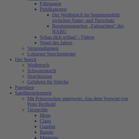
Führungen
Publikationen
Der Weißstorch im Spannungsfeld
zwischen Natur- und Tierschutz
Beratungsangebot „Fairpachten“ des
NABU
Schau dich schlau! - Videos
Vogel des Jahres
Veranstaltungen
Loburger Storchennester
Der Storch
Weißstorch
Schwarzstorch
Storchenzug
Gefahren für Störche
Patentiere
Satellitentelemetrie
Mit Prinzesschen unterwegs. Aus dem Vorwort von
Peter Berthold
Tierprofile
Mose
Claus
Gambia
Basuto
Marianne