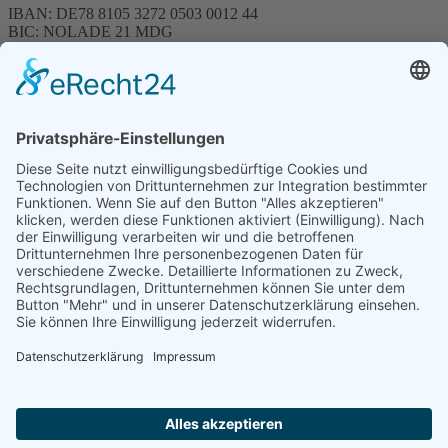
IBAN: DE78 8105 3272 0503 0012 44
BIC: NOLADE 21 MDG
Sparkasse MagdeBurg
Spenden können steuerlich abgesetzt werden
Förderung
© 1987 – 2025
Storchenhof Loburg e.V.
Alle Rechte vorbehalten.
Cookie-Einstellungen
Navigation überspringen
Impressum
Haftungsausschluss
Widerrufsrecht
Datenschutz
Facebook