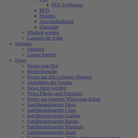
FÖJ -Erlebnisse
BFD
Praktika
Abschlußarbeiten
Ehrenamt
Mitglied werden
Laudatio für Erika
Spenden
Spenden
Unsere Partner
News
Neues vom Hof
Medienberichte
Neues aus den Loburger Horsten
Aktivitäten des Vereins
News Aktiv werden
News Pflege- und Patentiere
Neues aus unserem WhatsApp-Kanal
Satellitentelemetrie Mose
Satellitentelemetrie Claus
Satellitentelemetrie Gambia
Satellitentelemetrie Basuto
Satellitentelemetrie Marianne
Satellitentelemetrie Seppl
Satellitentelemetrie 2025er Jahrgang aus Loburg