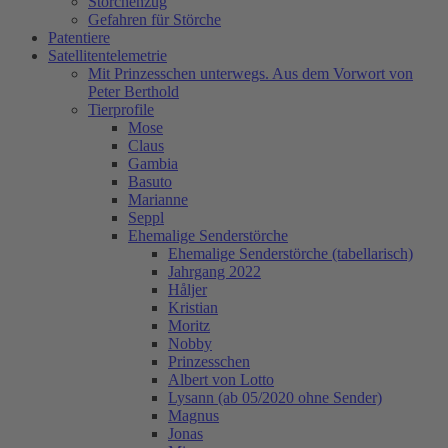
Storchenzug
Gefahren für Störche
Patentiere
Satellitentelemetrie
Mit Prinzesschen unterwegs. Aus dem Vorwort von
Peter Berthold
Tierprofile
Mose
Claus
Gambia
Basuto
Marianne
Seppl
Ehemalige Senderstörche
Ehemalige Senderstörche (tabellarisch)
Jahrgang 2022
Håljer
Kristian
Moritz
Nobby
Prinzesschen
Albert von Lotto
Lysann (ab 05/2020 ohne Sender)
Magnus
Jonas