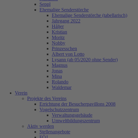
Seppl
Ehemalige Senderstörche
Ehemalige Senderstörche (tabellarisch)
Jahrgang 2022
Håljer
Kristian
Moritz
Nobby
Prinzesschen
Albert von Lotto
Lysann (ab 05/2020 ohne Sender)
Magnus
Jonas
Mina
Rolando
Waldemar
Verein
Projekte des Vereins
Errichtung der Besucherpavillons 2008
Vogelschutzzentrum
Verwaltungsgebäude
Umweltbildungszentrum
Aktiv werden
Stellenangebote
FÖJ