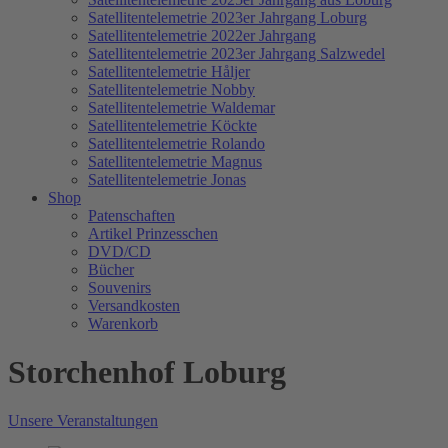
Satellitentelemetrie 2023er Jahrgang Loburg
Satellitentelemetrie 2022er Jahrgang
Satellitentelemetrie 2023er Jahrgang Salzwedel
Satellitentelemetrie Håljer
Satellitentelemetrie Nobby
Satellitentelemetrie Waldemar
Satellitentelemetrie Köckte
Satellitentelemetrie Rolando
Satellitentelemetrie Magnus
Satellitentelemetrie Jonas
Shop
Patenschaften
Artikel Prinzesschen
DVD/CD
Bücher
Souvenirs
Versandkosten
Warenkorb
Storchenhof Loburg
Unsere Veranstaltungen