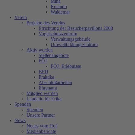
Mina
Rolando
Waldemar
Verein
Projekte des Vereins
Errichtung der Besucherpavillons 2008
Vogelschutzzentrum
Verwaltungsgebäude
Umweltbildungszentrum
Aktiv werden
Stellenangebote
FÖJ
FÖJ -Erlebnisse
BFD
Praktika
Abschlußarbeiten
Ehrenamt
Mitglied werden
Laudatio für Erika
Spenden
Spenden
Unsere Partner
News
Neues vom Hof
Medienberichte