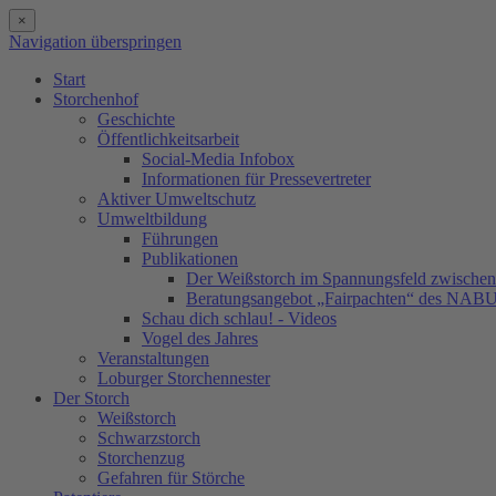
×
Navigation überspringen
Start
Storchenhof
Geschichte
Öffentlichkeitsarbeit
Social-Media Infobox
Informationen für Pressevertreter
Aktiver Umweltschutz
Umweltbildung
Führungen
Publikationen
Der Weißstorch im Spannungsfeld zwischen 
Beratungsangebot „Fairpachten“ des NAB
Schau dich schlau! - Videos
Vogel des Jahres
Veranstaltungen
Loburger Storchennester
Der Storch
Weißstorch
Schwarzstorch
Storchenzug
Gefahren für Störche