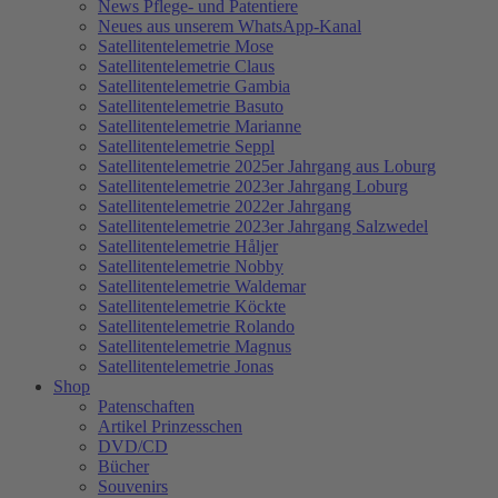
News Pflege- und Patentiere
Neues aus unserem WhatsApp-Kanal
Satellitentelemetrie Mose
Satellitentelemetrie Claus
Satellitentelemetrie Gambia
Satellitentelemetrie Basuto
Satellitentelemetrie Marianne
Satellitentelemetrie Seppl
Satellitentelemetrie 2025er Jahrgang aus Loburg
Satellitentelemetrie 2023er Jahrgang Loburg
Satellitentelemetrie 2022er Jahrgang
Satellitentelemetrie 2023er Jahrgang Salzwedel
Satellitentelemetrie Håljer
Satellitentelemetrie Nobby
Satellitentelemetrie Waldemar
Satellitentelemetrie Köckte
Satellitentelemetrie Rolando
Satellitentelemetrie Magnus
Satellitentelemetrie Jonas
Shop
Patenschaften
Artikel Prinzesschen
DVD/CD
Bücher
Souvenirs