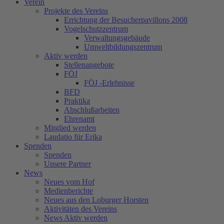
Verein
Projekte des Vereins
Errichtung der Besucherpavillons 2008
Vogelschutzzentrum
Verwaltungsgebäude
Umweltbildungszentrum
Aktiv werden
Stellenangebote
FÖJ
FÖJ -Erlebnisse
BFD
Praktika
Abschlußarbeiten
Ehrenamt
Mitglied werden
Laudatio für Erika
Spenden
Spenden
Unsere Partner
News
Neues vom Hof
Medienberichte
Neues aus den Loburger Horsten
Aktivitäten des Vereins
News Aktiv werden