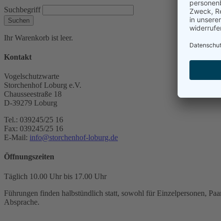
Suchbegriff
Suchen
Ihr Warenkorb ist leer.
Kontakt
Vogelschutzwarte
Storchenhof Loburg e.V.
Chausseestraße 18
D-39279 Loburg
Tel.: 039245/25 16
Fax: 039245/25 16
E-Mail:
info@storchenhof-loburg.de
Öffnungszeiten
Täglich 10.00 Uhr bis 17.00 Uhr
Führungen finden halbstündlich statt, sowohl für Einzelpersonen, Paar
Absprache.