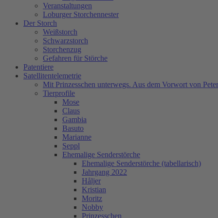
Veranstaltungen
Loburger Storchennester
Der Storch
Weißstorch
Schwarzstorch
Storchenzug
Gefahren für Störche
Patentiere
Satellitentelemetrie
Mit Prinzesschen unterwegs. Aus dem Vorwort von Peter
Tierprofile
Mose
Claus
Gambia
Basuto
Marianne
Seppl
Ehemalige Senderstörche
Ehemalige Senderstörche (tabellarisch)
Jahrgang 2022
Håljer
Kristian
Moritz
Nobby
Prinzesschen