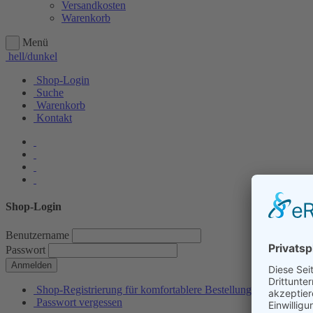
Versandkosten
Warenkorb
Menü
hell/dunkel
Shop-Login
Suche
Warenkorb
Kontakt
Shop-Login
Benutzername
Passwort
Anmelden
Shop-Registrierung für komfortablere Bestellungen
Passwort vergessen