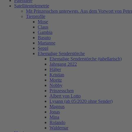
Patentiere
Satellitentelemetrie
Mit Prinzesschen unterwegs. Aus dem Vorwort von Peter
Tierprofile
Mose
Claus
Gambia
Basuto
Marianne
Seppl
Ehemalige Senderstörche
Ehemalige Senderstörche (tabellarisch)
Jahrgang 2022
Håljer
Kristian
Moritz
Nobby
Prinzesschen
Albert von Lotto
Lysann (ab 05/2020 ohne Sender)
Magnus
Jonas
Mina
Rolando
Waldemar