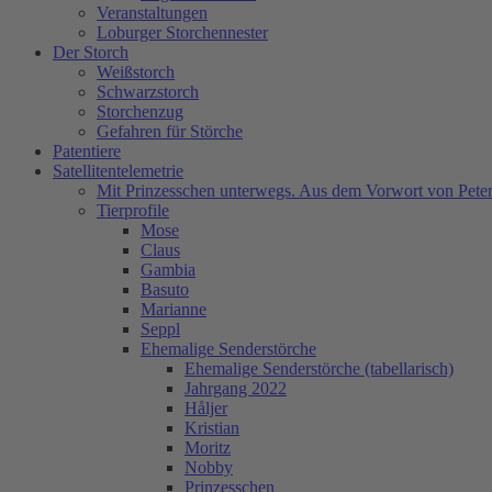
Veranstaltungen
Loburger Storchennester
Der Storch
Weißstorch
Schwarzstorch
Storchenzug
Gefahren für Störche
Patentiere
Satellitentelemetrie
Mit Prinzesschen unterwegs. Aus dem Vorwort von Peter
Tierprofile
Mose
Claus
Gambia
Basuto
Marianne
Seppl
Ehemalige Senderstörche
Ehemalige Senderstörche (tabellarisch)
Jahrgang 2022
Håljer
Kristian
Moritz
Nobby
Prinzesschen