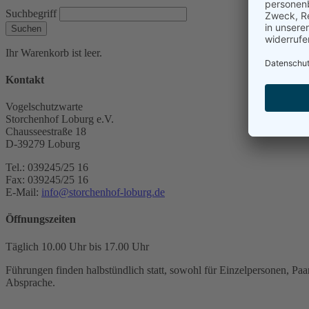
Suchbegriff
Suchen
Ihr Warenkorb ist leer.
Kontakt
Vogelschutzwarte
Storchenhof Loburg e.V.
Chausseestraße 18
D-39279 Loburg
Tel.: 039245/25 16
Fax: 039245/25 16
E-Mail:
info@storchenhof-loburg.de
Öffnungszeiten
Täglich 10.00 Uhr bis 17.00 Uhr
Führungen finden halbstündlich statt, sowohl für Einzelpersonen, Paar
Absprache.