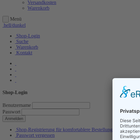
Versandkosten
Warenkorb
Menü
hell/dunkel
Shop-Login
Suche
Warenkorb
Kontakt
Shop-Login
Benutzername
Passwort
Anmelden
Shop-Registrierung für komfortablere Bestellungen
Passwort vergessen