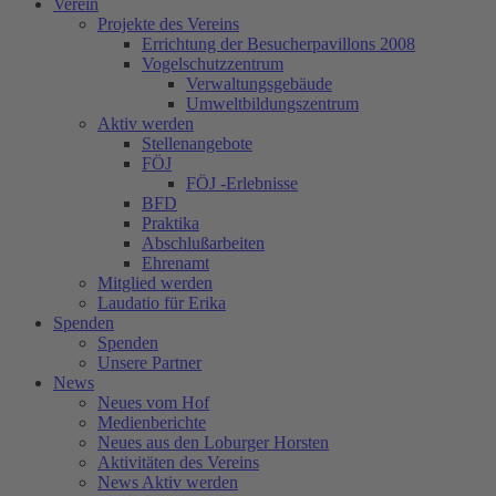
Verein
Projekte des Vereins
Errichtung der Besucherpavillons 2008
Vogelschutzzentrum
Verwaltungsgebäude
Umweltbildungszentrum
Aktiv werden
Stellenangebote
FÖJ
FÖJ -Erlebnisse
BFD
Praktika
Abschlußarbeiten
Ehrenamt
Mitglied werden
Laudatio für Erika
Spenden
Spenden
Unsere Partner
News
Neues vom Hof
Medienberichte
Neues aus den Loburger Horsten
Aktivitäten des Vereins
News Aktiv werden