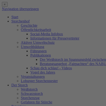
×
Navigation überspringen
Start
Storchenhof
Geschichte
Öffentlichkeitsarbeit
Social-Media Infobox
Informationen für Pressevertreter
Aktiver Umweltschutz
Umweltbildung
Führungen
Publikationen
Der Weißstorch im Spannungsfeld zwischen 
Beratungsangebot „Fairpachten“ des NAB
Schau dich schlau! - Videos
Vogel des Jahres
Veranstaltungen
Loburger Storchennester
Der Storch
Weißstorch
Schwarzstorch
Storchenzug
Gefahren für Störche