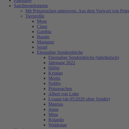
Patentiere
Satellitentelemetrie
Mit Prinzesschen unterwegs. Aus dem Vorwort von Peter
Tierprofile
Mose
Claus
Gambia
Basuto
Marianne
Seppl
Ehemalige Senderstörche
Ehemalige Senderstörche (tabellarisch)
Jahrgang 2022
Håljer
Kristian
Moritz
Nobby
Prinzesschen
Albert von Lotto
Lysann (ab 05/2020 ohne Sender)
Magnus
Jonas
Mina
Rolando
Waldemar