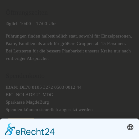
Öffnungszeiten
täglich 10:00 – 17:00 Uhr
Führungen finden halbstündlich statt, sowohl für Einzelpersonen,
Paare, Familien als auch für größere Gruppen ab 15 Personen.
Bei Letzteren für die bessere Planbarkeit unserer Kräfte nur nach
vorheriger Absprache.
Spendenkonto
IBAN: DE78 8105 3272 0503 0012 44
BIC: NOLADE 21 MDG
Sparkasse MagdeBurg
Spenden können steuerlich abgesetzt werden