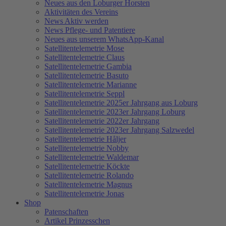
Neues aus den Loburger Horsten
Aktivitäten des Vereins
News Aktiv werden
News Pflege- und Patentiere
Neues aus unserem WhatsApp-Kanal
Satellitentelemetrie Mose
Satellitentelemetrie Claus
Satellitentelemetrie Gambia
Satellitentelemetrie Basuto
Satellitentelemetrie Marianne
Satellitentelemetrie Seppl
Satellitentelemetrie 2025er Jahrgang aus Loburg
Satellitentelemetrie 2023er Jahrgang Loburg
Satellitentelemetrie 2022er Jahrgang
Satellitentelemetrie 2023er Jahrgang Salzwedel
Satellitentelemetrie Håljer
Satellitentelemetrie Nobby
Satellitentelemetrie Waldemar
Satellitentelemetrie Köckte
Satellitentelemetrie Rolando
Satellitentelemetrie Magnus
Satellitentelemetrie Jonas
Shop
Patenschaften
Artikel Prinzesschen