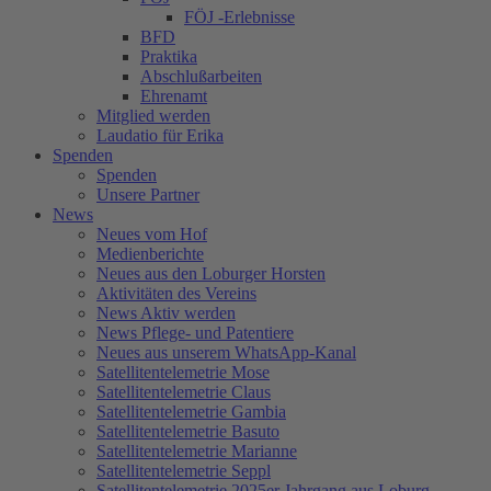
FÖJ -Erlebnisse
BFD
Praktika
Abschlußarbeiten
Ehrenamt
Mitglied werden
Laudatio für Erika
Spenden
Spenden
Unsere Partner
News
Neues vom Hof
Medienberichte
Neues aus den Loburger Horsten
Aktivitäten des Vereins
News Aktiv werden
News Pflege- und Patentiere
Neues aus unserem WhatsApp-Kanal
Satellitentelemetrie Mose
Satellitentelemetrie Claus
Satellitentelemetrie Gambia
Satellitentelemetrie Basuto
Satellitentelemetrie Marianne
Satellitentelemetrie Seppl
Satellitentelemetrie 2025er Jahrgang aus Loburg