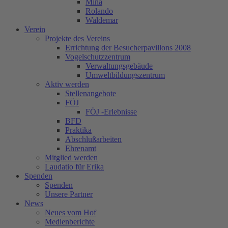
Mina
Rolando
Waldemar
Verein
Projekte des Vereins
Errichtung der Besucherpavillons 2008
Vogelschutzzentrum
Verwaltungsgebäude
Umweltbildungszentrum
Aktiv werden
Stellenangebote
FÖJ
FÖJ -Erlebnisse
BFD
Praktika
Abschlußarbeiten
Ehrenamt
Mitglied werden
Laudatio für Erika
Spenden
Spenden
Unsere Partner
News
Neues vom Hof
Medienberichte