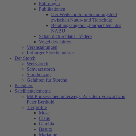
Führungen
Publikationen
Der Weißstorch im Spannungsfeld
zwischen Natur- und Tierschutz
Beratungsangebot „Fairpachten“ des
NABU
Schau dich schlau! - Videos
Vogel des Jahres
Veranstaltungen
Loburger Storchennester
Der Storch
Weißstorch
Schwarzstorch
Storchenzug
Gefahren für Störche
Patentiere
Satellitentelemetrie
Mit Prinzesschen unterwegs. Aus dem Vorwort von
Peter Berthold
Tierprofile
Mose
Claus
Gambia
Basuto
Marianne