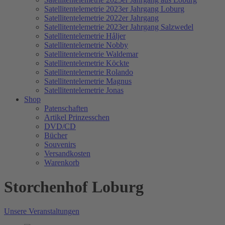
Satellitentelemetrie 2023er Jahrgang Loburg
Satellitentelemetrie 2022er Jahrgang
Satellitentelemetrie 2023er Jahrgang Salzwedel
Satellitentelemetrie Håljer
Satellitentelemetrie Nobby
Satellitentelemetrie Waldemar
Satellitentelemetrie Köckte
Satellitentelemetrie Rolando
Satellitentelemetrie Magnus
Satellitentelemetrie Jonas
Shop
Patenschaften
Artikel Prinzesschen
DVD/CD
Bücher
Souvenirs
Versandkosten
Warenkorb
Storchenhof Loburg
Unsere Veranstaltungen