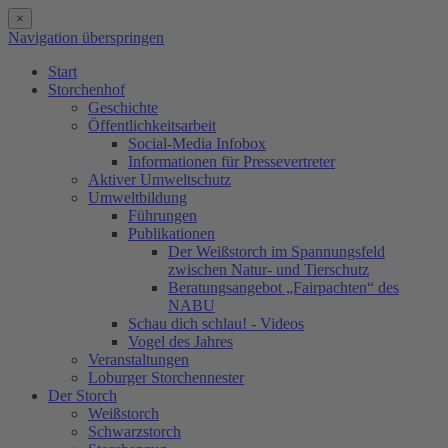
×
Navigation überspringen
Start
Storchenhof
Geschichte
Öffentlichkeitsarbeit
Social-Media Infobox
Informationen für Pressevertreter
Aktiver Umweltschutz
Umweltbildung
Führungen
Publikationen
Der Weißstorch im Spannungsfeld
zwischen Natur- und Tierschutz
Beratungsangebot „Fairpachten“ des
NABU
Schau dich schlau! - Videos
Vogel des Jahres
Veranstaltungen
Loburger Storchennester
Der Storch
Weißstorch
Schwarzstorch