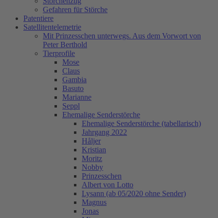
Storchenzug
Gefahren für Störche
Patentiere
Satellitentelemetrie
Mit Prinzesschen unterwegs. Aus dem Vorwort von
Peter Berthold
Tierprofile
Mose
Claus
Gambia
Basuto
Marianne
Seppl
Ehemalige Senderstörche
Ehemalige Senderstörche (tabellarisch)
Jahrgang 2022
Håljer
Kristian
Moritz
Nobby
Prinzesschen
Albert von Lotto
Lysann (ab 05/2020 ohne Sender)
Magnus
Jonas