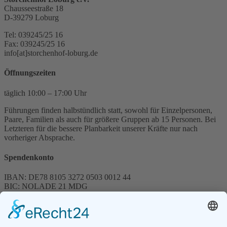
Chausseestraße 18
D-39279 Loburg
Tel: 039245/25 16
Fax: 039245/25 16
info[at]storchenhof-loburg.de
Öffnungszeiten
täglich 10:00 – 17:00 Uhr
Führungen finden halbstündlich statt, sowohl für Einzelpersonen,
Paare, Familien als auch für größere Gruppen ab 15 Personen. Bei
Letzteren für die bessere Planbarkeit unserer Kräfte nur nach
vorheriger Absprache.
Spendenkonto
IBAN: DE78 8105 3272 0503 0012 44
BIC: NOLADE 21 MDG
Sparkasse MagdeBurg
Spenden können steuerlich abgesetzt werden