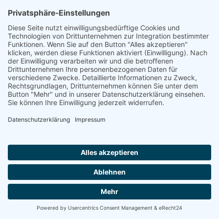
Förderung
© 1987 – 2025
Storchenhof Loburg e.V.
Alle Rechte vorbehalten.
Cookie-Einstellungen
Navigation überspringen
Impressum
Haftungsausschluss
Widerrufsrecht
Datenschutz
Facebook
Instagram
Whatsapp
YouTube
YouTubeShorts