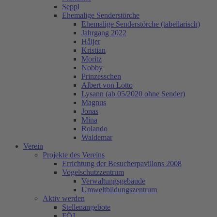
Seppl
Ehemalige Senderstörche
Ehemalige Senderstörche (tabellarisch)
Jahrgang 2022
Håljer
Kristian
Moritz
Nobby
Prinzesschen
Albert von Lotto
Lysann (ab 05/2020 ohne Sender)
Magnus
Jonas
Mina
Rolando
Waldemar
Verein
Projekte des Vereins
Errichtung der Besucherpavillons 2008
Vogelschutzzentrum
Verwaltungsgebäude
Umweltbildungszentrum
Aktiv werden
Stellenangebote
FÖJ