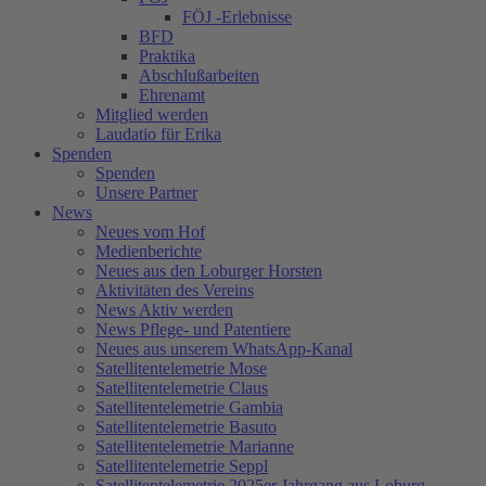
FÖJ -Erlebnisse
BFD
Praktika
Abschlußarbeiten
Ehrenamt
Mitglied werden
Laudatio für Erika
Spenden
Spenden
Unsere Partner
News
Neues vom Hof
Medienberichte
Neues aus den Loburger Horsten
Aktivitäten des Vereins
News Aktiv werden
News Pflege- und Patentiere
Neues aus unserem WhatsApp-Kanal
Satellitentelemetrie Mose
Satellitentelemetrie Claus
Satellitentelemetrie Gambia
Satellitentelemetrie Basuto
Satellitentelemetrie Marianne
Satellitentelemetrie Seppl
Satellitentelemetrie 2025er Jahrgang aus Loburg