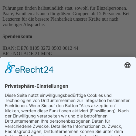
Führungen finden halbstündlich statt, sowohl für Einzelpersonen,
Paare, Familien als auch für größere Gruppen ab 15 Personen. Bei
Letzteren für die bessere Planbarkeit unserer Kräfte nur nach
vorheriger Absprache.
Spendenkonto
IBAN: DE78 8105 3272 0503 0012 44
BIC: NOLADE 21 MDG
Sparkasse MagdeBurg
Spenden können steuerlich abgesetzt werden
Förderung
© 1987 – 2025
Storchenhof Loburg e.V.
Alle Rechte vorbehalten.
Cookie-Einstellungen