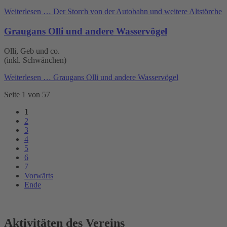
Weiterlesen …
Der Storch von der Autobahn und weitere Altstörche
Graugans Olli und andere Wasservögel
Olli, Geb und co.
(inkl. Schwänchen)
Weiterlesen …
Graugans Olli und andere Wasservögel
Seite 1 von 57
1
2
3
4
5
6
7
Vorwärts
Ende
Aktivitäten des Vereins