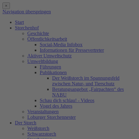
×
Navigation überspringen
Start
Storchenhof
Geschichte
Öffentlichkeitsarbeit
Social-Media Infobox
Informationen für Pressevertreter
Aktiver Umweltschutz
Umweltbildung
Führungen
Publikationen
Der Weißstorch im Spannungsfeld
zwischen Natur- und Tierschutz
Beratungsangebot „Fairpachten“ des
NABU
Schau dich schlau! - Videos
Vogel des Jahres
Veranstaltungen
Loburger Storchennester
Der Storch
Weißstorch
Schwarzstorch