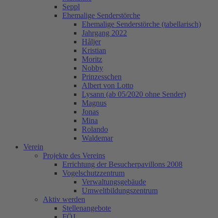
Seppl
Ehemalige Senderstörche
Ehemalige Senderstörche (tabellarisch)
Jahrgang 2022
Håljer
Kristian
Moritz
Nobby
Prinzesschen
Albert von Lotto
Lysann (ab 05/2020 ohne Sender)
Magnus
Jonas
Mina
Rolando
Waldemar
Verein
Projekte des Vereins
Errichtung der Besucherpavillons 2008
Vogelschutzzentrum
Verwaltungsgebäude
Umweltbildungszentrum
Aktiv werden
Stellenangebote
FÖJ