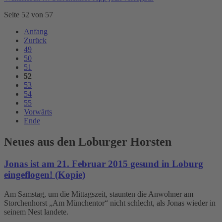
Seite 52 von 57
Anfang
Zurück
49
50
51
52
53
54
55
Vorwärts
Ende
Neues aus den Loburger Horsten
Jonas ist am 21. Februar 2015 gesund in Loburg
eingeflogen! (Kopie)
Am Samstag, um die Mittagszeit, staunten die Anwohner am
Storchenhorst „Am Münchentor“ nicht schlecht, als Jonas wieder in
seinem Nest landete.