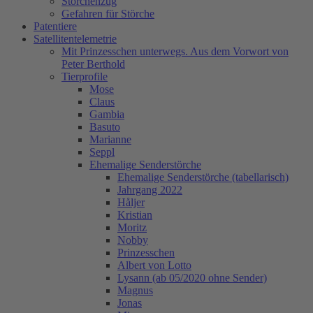
Storchenzug
Gefahren für Störche
Patentiere
Satellitentelemetrie
Mit Prinzesschen unterwegs. Aus dem Vorwort von
Peter Berthold
Tierprofile
Mose
Claus
Gambia
Basuto
Marianne
Seppl
Ehemalige Senderstörche
Ehemalige Senderstörche (tabellarisch)
Jahrgang 2022
Håljer
Kristian
Moritz
Nobby
Prinzesschen
Albert von Lotto
Lysann (ab 05/2020 ohne Sender)
Magnus
Jonas