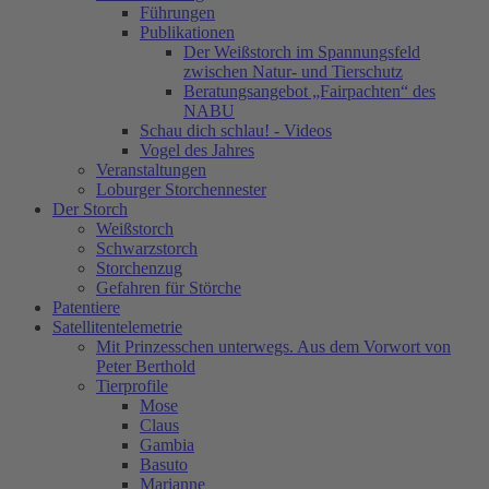
Führungen
Publikationen
Der Weißstorch im Spannungsfeld
zwischen Natur- und Tierschutz
Beratungsangebot „Fairpachten“ des
NABU
Schau dich schlau! - Videos
Vogel des Jahres
Veranstaltungen
Loburger Storchennester
Der Storch
Weißstorch
Schwarzstorch
Storchenzug
Gefahren für Störche
Patentiere
Satellitentelemetrie
Mit Prinzesschen unterwegs. Aus dem Vorwort von
Peter Berthold
Tierprofile
Mose
Claus
Gambia
Basuto
Marianne