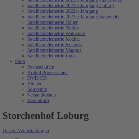
Satellitentelemetrie 2023er Jahrgang Loburg
Satellitentelemetrie 2022er Jahrgang
Satellitentelemetrie 2023er Jahrgang Salzwedel
Satellitentelemetrie Håljer
Satellitentelemetrie Nobby
Satellitentelemetrie Waldemar
Satellitentelemetrie Köckte
Satellitentelemetrie Rolando
Satellitentelemetrie Magnus
Satellitentelemetrie Jonas
Shop
Patenschaften
Artikel Prinzesschen
DVD/CD
Bücher
Souvenirs
Versandkosten
Warenkorb
Storchenhof Loburg
Unsere Veranstaltungen