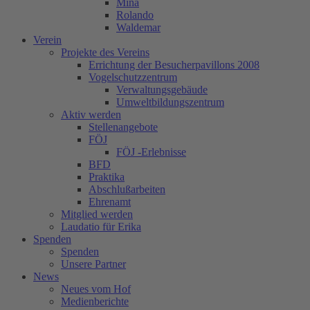
Mina
Rolando
Waldemar
Verein
Projekte des Vereins
Errichtung der Besucherpavillons 2008
Vogelschutzzentrum
Verwaltungsgebäude
Umweltbildungszentrum
Aktiv werden
Stellenangebote
FÖJ
FÖJ -Erlebnisse
BFD
Praktika
Abschlußarbeiten
Ehrenamt
Mitglied werden
Laudatio für Erika
Spenden
Spenden
Unsere Partner
News
Neues vom Hof
Medienberichte