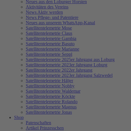
Neues aus den Loburger Horsten
Aktivitäten des Vereins
News Aktiv werden
News Pflege- und Patentiere
Neues aus unserem WhatsApp-Kanal
Satellitentelemetrie Mose
Satellitentelemetrie Claus
Satellitentelemetrie Gambia
Satellitentelemetrie Basuto
Satellitentelemetrie Marianne
Satellitentelemetrie Seppl
Satellitentelemetrie 2025er Jahrgang aus Loburg
Satellitentelemetrie 2023er Jahrgang Loburg
Satellitentelemetrie 2022er Jahrgang
Satellitentelemetrie 2023er Jahrgang Salzwedel
Satellitentelemetrie Håljer
Satellitentelemetrie Nobby
Satellitentelemetrie Waldemar
Satellitentelemetrie Köckte
Satellitentelemetrie Rolando
Satellitentelemetrie Magnus
Satellitentelemetrie Jonas
Shop
Patenschaften
Artikel Prinzesschen