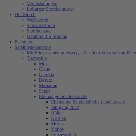
Veranstaltungen
Loburger Storchennester
Der Storch
Weißstorch
Schwarzstorch
Storchenzug
Gefahren für Störche
Patentiere
Satellitentelemetrie
Mit Prinzesschen unterwegs. Aus dem Vorwort von Peter
Tierprofile
Mose
Claus
Gambia
Basuto
Marianne
Seppl
Ehemalige Senderstörche
Ehemalige Senderstörche (tabellarisch)
Jahrgang 2022
Håljer
Kristian
Moritz
Nobby
Prinzesschen