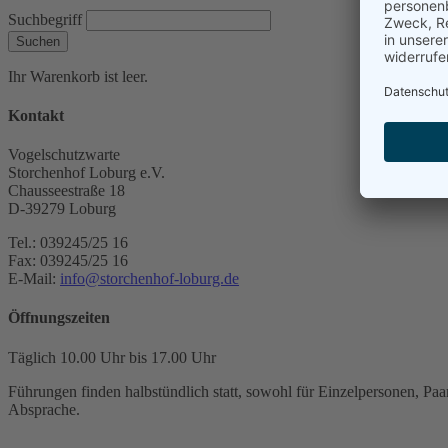
Suchbegriff
Suchen
Ihr Warenkorb ist leer.
Kontakt
Vogelschutzwarte
Storchenhof Loburg e.V.
Chausseestraße 18
D-39279 Loburg
Tel.: 039245/25 16
Fax: 039245/25 16
E-Mail:
info@storchenhof-loburg.de
Öffnungszeiten
Täglich 10.00 Uhr bis 17.00 Uhr
Führungen finden halbstündlich statt, sowohl für Einzelpersonen, Paar
Absprache.