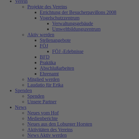
Verein
Projekte des Vereins
Errichtung der Besucherpavillons 2008
Vogelschutzzentrum
Verwaltungsgebäude
Umweltbildungszentrum
Aktiv werden
Stellenangebote
FÖJ
FÖJ -Erlebnisse
BFD
Praktika
Abschlußarbeiten
Ehrenamt
Mitglied werden
Laudatio für Erika
Spenden
Spenden
Unsere Partner
News
Neues vom Hof
Medienberichte
Neues aus den Loburger Horsten
Aktivitäten des Vereins
News Aktiv werden