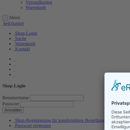
Versandkosten
Warenkorb
Menü
hell/dunkel
Shop-Login
Suche
Warenkorb
Kontakt
Shop-Login
Benutzername
Passwort
Anmelden
Shop-Registrierung für komfortablere Bestellungen
Passwort vergessen