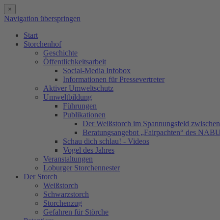
×
Navigation überspringen
Start
Storchenhof
Geschichte
Öffentlichkeitsarbeit
Social-Media Infobox
Informationen für Pressevertreter
Aktiver Umweltschutz
Umweltbildung
Führungen
Publikationen
Der Weißstorch im Spannungsfeld zwischen 
Beratungsangebot „Fairpachten“ des NAB
Schau dich schlau! - Videos
Vogel des Jahres
Veranstaltungen
Loburger Storchennester
Der Storch
Weißstorch
Schwarzstorch
Storchenzug
Gefahren für Störche