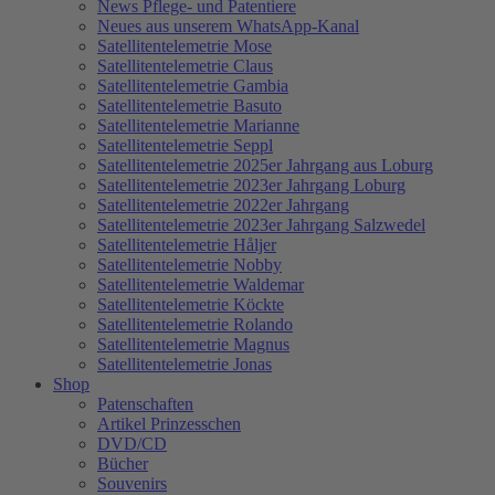
News Pflege- und Patentiere
Neues aus unserem WhatsApp-Kanal
Satellitentelemetrie Mose
Satellitentelemetrie Claus
Satellitentelemetrie Gambia
Satellitentelemetrie Basuto
Satellitentelemetrie Marianne
Satellitentelemetrie Seppl
Satellitentelemetrie 2025er Jahrgang aus Loburg
Satellitentelemetrie 2023er Jahrgang Loburg
Satellitentelemetrie 2022er Jahrgang
Satellitentelemetrie 2023er Jahrgang Salzwedel
Satellitentelemetrie Håljer
Satellitentelemetrie Nobby
Satellitentelemetrie Waldemar
Satellitentelemetrie Köckte
Satellitentelemetrie Rolando
Satellitentelemetrie Magnus
Satellitentelemetrie Jonas
Shop
Patenschaften
Artikel Prinzesschen
DVD/CD
Bücher
Souvenirs