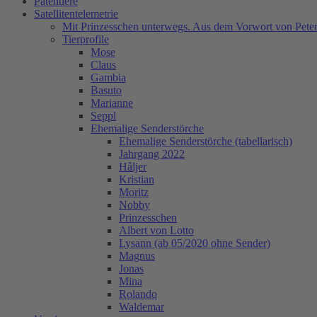
Patentiere
Satellitentelemetrie
Mit Prinzesschen unterwegs. Aus dem Vorwort von Peter
Tierprofile
Mose
Claus
Gambia
Basuto
Marianne
Seppl
Ehemalige Senderstörche
Ehemalige Senderstörche (tabellarisch)
Jahrgang 2022
Håljer
Kristian
Moritz
Nobby
Prinzesschen
Albert von Lotto
Lysann (ab 05/2020 ohne Sender)
Magnus
Jonas
Mina
Rolando
Waldemar