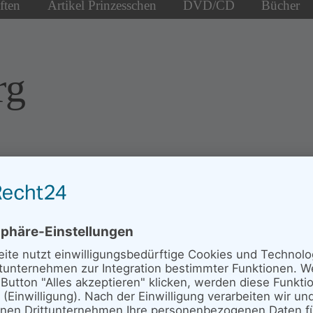
ften
Artikel Prinzesschen
DVD/CD
Bücher
rg
Neues von den
Senderstörchen
Mika - Mai 2026