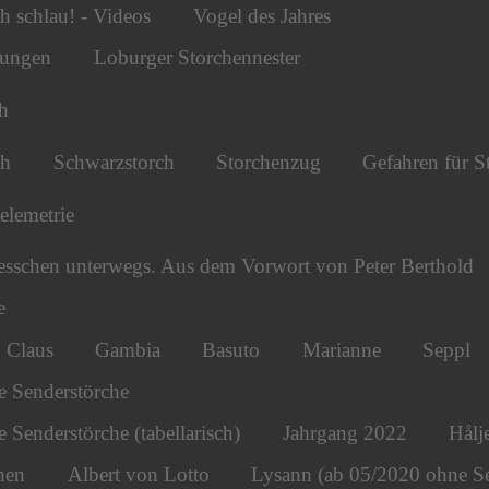
h schlau! - Videos
Vogel des Jahres
tungen
Loburger Storchennester
h
ch
Schwarzstorch
Storchenzug
Gefahren für S
telemetrie
esschen unterwegs. Aus dem Vorwort von Peter Berthold
e
Claus
Gambia
Basuto
Marianne
Seppl
e Senderstörche
 Senderstörche (tabellarisch)
Jahrgang 2022
Hålj
hen
Albert von Lotto
Lysann (ab 05/2020 ohne S