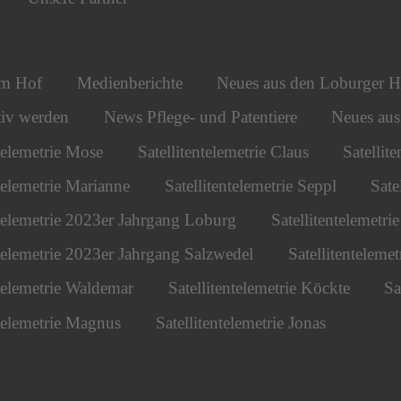
om Hof
Medienberichte
Neues aus den Loburger H
iv werden
News Pflege- und Patentiere
Neues au
ntelemetrie Mose
Satellitentelemetrie Claus
Satellit
ntelemetrie Marianne
Satellitentelemetrie Seppl
Sate
ntelemetrie 2023er Jahrgang Loburg
Satellitentelemetr
ntelemetrie 2023er Jahrgang Salzwedel
Satellitentelemet
ntelemetrie Waldemar
Satellitentelemetrie Köckte
Sa
ntelemetrie Magnus
Satellitentelemetrie Jonas