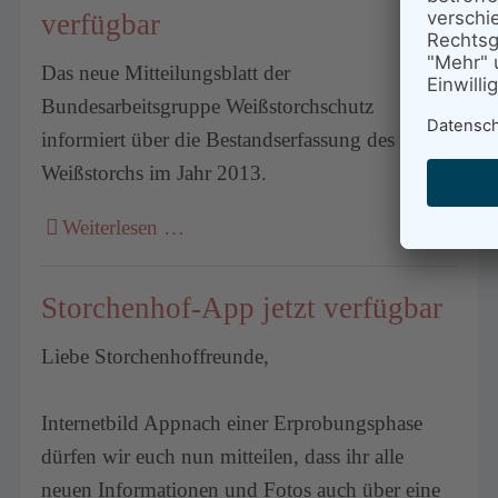
verfügbar
Das neue Mitteilungsblatt der
Bundesarbeitsgruppe Weißstorchschutz
informiert über die Bestandserfassung des
Weißstorchs im Jahr 2013.
Weiterlesen …
Storchenhof-App jetzt verfügbar
Liebe Storchenhoffreunde,
Internetbild Appnach einer Erprobungsphase
dürfen wir euch nun mitteilen, dass ihr alle
neuen Informationen und Fotos auch über eine