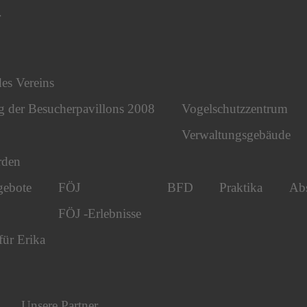
r
des Vereins
g der Besucherpavillons 2008
Vogelschutzzentrum
Verwaltungsgebäude
rden
gebote
FÖJ
BFD
Praktika
Abs
FÖJ -Erlebnisse
für Erika
Unsere Partner