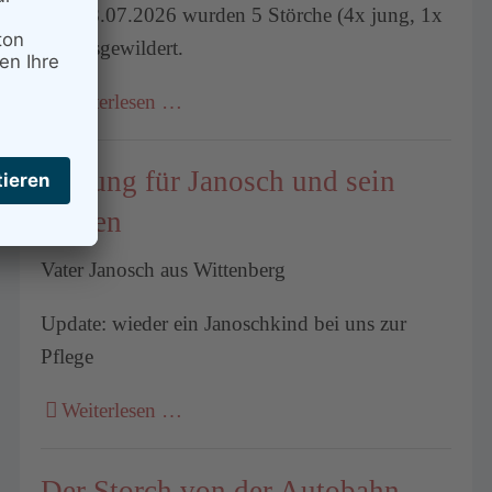
Am 18.07.2026 wurden 5 Störche (4x jung, 1x
alt) ausgewildert.
Weiterlesen …
Rettung für Janosch und sein
Küken
Vater Janosch aus Wittenberg
Update: wieder ein Janoschkind bei uns zur
Pflege
Weiterlesen …
Der Storch von der Autobahn