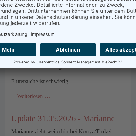
Updates Mika
Mai 2026
Weiterlesen …
Update 31.05.2026 Basuto
Basuto in Klein Engersen
Futtersuche ist schwierig
Weiterlesen …
Update 31.05.2026 - Marianne
Marianne zieht weiterhin bei Konya/Türkei