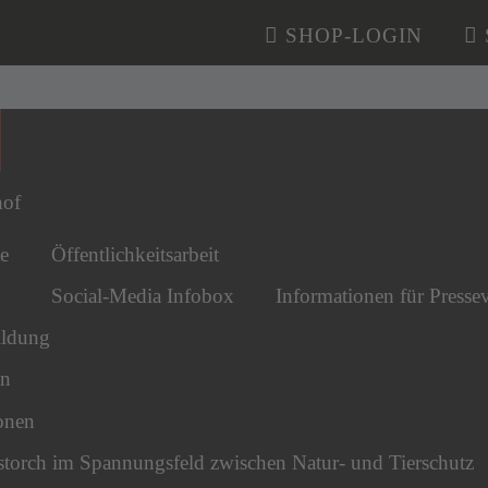
SHOP-LOGIN
n überspringen
hof
e
Öffentlichkeitsarbeit
Social-Media Infobox
Informationen für Pressev
ldung
en
onen
torch im Spannungsfeld zwischen Natur- und Tierschutz