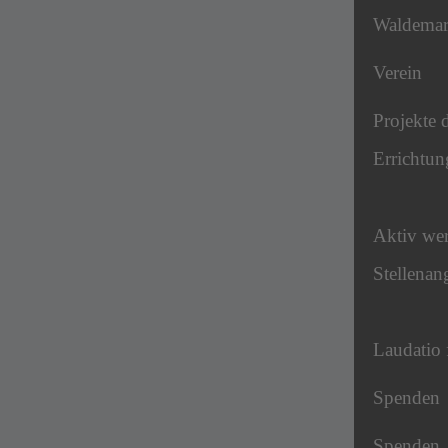
Waldema
Verein
Projekte 
Errichtun
Aktiv we
Stellenan
Laudatio 
Spenden
Spenden