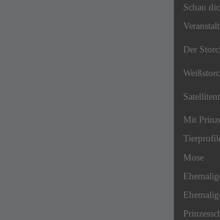
Schau dic
Veranstal
Der Storc
Weißstor
Satelliten
Mit Prinz
Tierprofil
Mose
Ehemalig
Ehemalige
Prinzessc