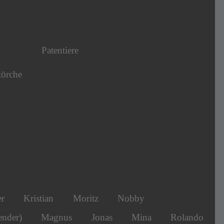
Patentiere
törche
er
Kristian
Moritz
Nobby
ender)
Magnus
Jonas
Mina
Rolando