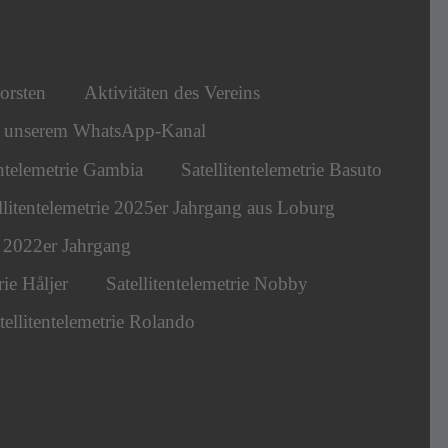
orsten
Aktivitäten des Vereins
s unserem WhatsApp-Kanal
entelemetrie Gambia
Satellitentelemetrie Basuto
llitentelemetrie 2025er Jahrgang aus Loburg
ie 2022er Jahrgang
rie Håljer
Satellitentelemetrie Nobby
tellitentelemetrie Rolando