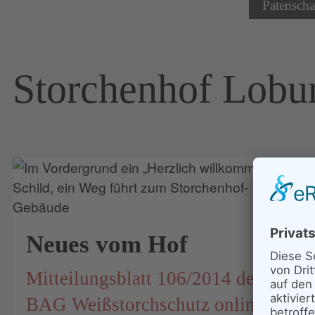
Patenscha
Storchenhof Lobu
Neues vom Hof
Mitteilungsblatt 106/2014 der
BAG Weißstorchschutz online