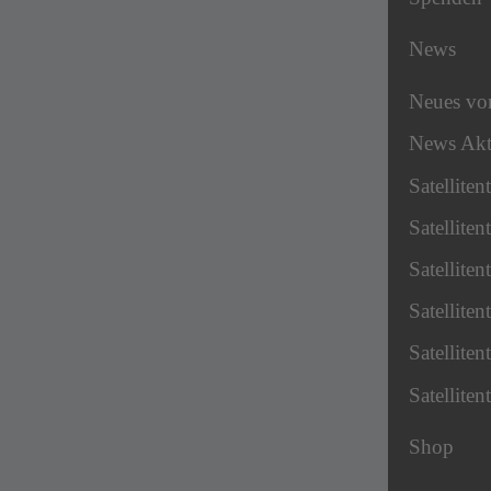
News
Neues v
News Akt
Satellite
Satellite
Satellite
Satellite
Satellite
Satellite
Shop