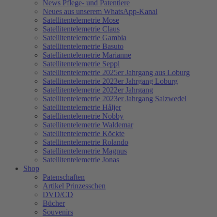
News Pflege- und Patentiere
Neues aus unserem WhatsApp-Kanal
Satellitentelemetrie Mose
Satellitentelemetrie Claus
Satellitentelemetrie Gambia
Satellitentelemetrie Basuto
Satellitentelemetrie Marianne
Satellitentelemetrie Seppl
Satellitentelemetrie 2025er Jahrgang aus Loburg
Satellitentelemetrie 2023er Jahrgang Loburg
Satellitentelemetrie 2022er Jahrgang
Satellitentelemetrie 2023er Jahrgang Salzwedel
Satellitentelemetrie Håljer
Satellitentelemetrie Nobby
Satellitentelemetrie Waldemar
Satellitentelemetrie Köckte
Satellitentelemetrie Rolando
Satellitentelemetrie Magnus
Satellitentelemetrie Jonas
Shop
Patenschaften
Artikel Prinzesschen
DVD/CD
Bücher
Souvenirs