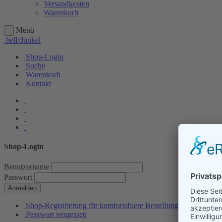
Versandkosten
Warenkorb
Menü
hell/dunkel
Shop-Login
Suche
Warenkorb
Kontakt
Shop-Login
Benutzername
Passwort
Anmelden
Shop-Registrierung für komfortablere Bestellungen
Passwort vergessen