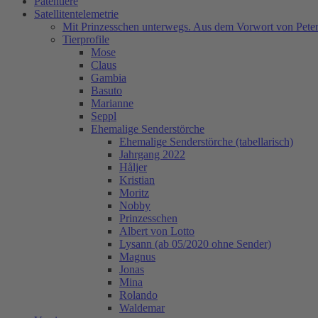
Patentiere
Satellitentelemetrie
Mit Prinzesschen unterwegs. Aus dem Vorwort von Peter
Tierprofile
Mose
Claus
Gambia
Basuto
Marianne
Seppl
Ehemalige Senderstörche
Ehemalige Senderstörche (tabellarisch)
Jahrgang 2022
Håljer
Kristian
Moritz
Nobby
Prinzesschen
Albert von Lotto
Lysann (ab 05/2020 ohne Sender)
Magnus
Jonas
Mina
Rolando
Waldemar