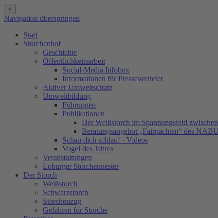
×
Navigation überspringen
Start
Storchenhof
Geschichte
Öffentlichkeitsarbeit
Social-Media Infobox
Informationen für Pressevertreter
Aktiver Umweltschutz
Umweltbildung
Führungen
Publikationen
Der Weißstorch im Spannungsfeld zwischen 
Beratungsangebot „Fairpachten“ des NAB
Schau dich schlau! - Videos
Vogel des Jahres
Veranstaltungen
Loburger Storchennester
Der Storch
Weißstorch
Schwarzstorch
Storchenzug
Gefahren für Störche