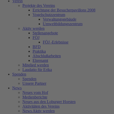
Verein
Projekte des Vereins
Errichtung der Besucherpavillons 2008
Vogelschutzzentrum
Verwaltungsgebäude
Umweltbildungszentrum
Aktiv werden
Stellenangebote
FÖJ
FÖJ -Erlebnisse
BFD
Praktika
Abschlußarbeiten
Ehrenamt
Mitglied werden
Laudatio für Erika
Spenden
Spenden
Unsere Partner
News
Neues vom Hof
Medienberichte
Neues aus den Loburger Horsten
Aktivitäten des Vereins
News Aktiv werden