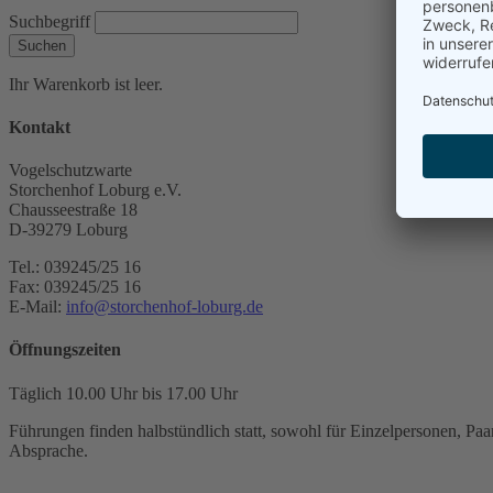
Suchbegriff
Suchen
Ihr Warenkorb ist leer.
Kontakt
Vogelschutzwarte
Storchenhof Loburg e.V.
Chausseestraße 18
D-39279 Loburg
Tel.: 039245/25 16
Fax: 039245/25 16
E-Mail:
info@storchenhof-loburg.de
Öffnungszeiten
Täglich 10.00 Uhr bis 17.00 Uhr
Führungen finden halbstündlich statt, sowohl für Einzelpersonen, Paar
Absprache.