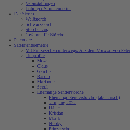
Veranstaltungen
Loburger Storchennester
Der Storch
Weißstorch
Schwarzstorch
Storchenzug
Gefahren für Störche
Patentiere
Satellitentelemetrie
Mit Prinzesschen unterwegs. Aus dem Vorwort von Peter
Tierprofile
Mose
Claus
Gambia
Basuto
Marianne
Seppl
Ehemalige Senderstörche
Ehemalige Senderstörche (tabellarisch)
Jahrgang 2022
Håljer
Kristian
Moritz
Nobby
Prinzesschen