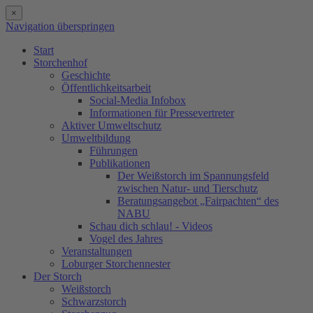
×
Navigation überspringen
Start
Storchenhof
Geschichte
Öffentlichkeitsarbeit
Social-Media Infobox
Informationen für Pressevertreter
Aktiver Umweltschutz
Umweltbildung
Führungen
Publikationen
Der Weißstorch im Spannungsfeld
zwischen Natur- und Tierschutz
Beratungsangebot „Fairpachten“ des
NABU
Schau dich schlau! - Videos
Vogel des Jahres
Veranstaltungen
Loburger Storchennester
Der Storch
Weißstorch
Schwarzstorch