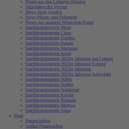
Neues aus den Loburger Horsten
Aktivitäten des Vereins
News Aktiv werden
News Pflege- und Patentiere
Neues aus unserem WhatsApp-Kanal
Satellitentelemetrie Mose
Satellitentelemetrie Claus
Satellitentelemetrie Gambia
Satellitentelemetrie Basuto
Satellitentelemetrie Marianne
Satellitentelemetrie Seppl
Satellitentelemetrie 2025er Jahrgang aus Loburg
Satellitentelemetrie 2023er Jahrgang Loburg
Satellitentelemetrie 2022er Jahrgang
Satellitentelemetrie 2023er Jahrgang Salzwedel
Satellitentelemetrie Håljer
Satellitentelemetrie Nobby
Satellitentelemetrie Waldemar
Satellitentelemetrie Köckte
Satellitentelemetrie Rolando
Satellitentelemetrie Magnus
Satellitentelemetrie Jonas
Shop
Patenschaften
Artikel Prinzesschen