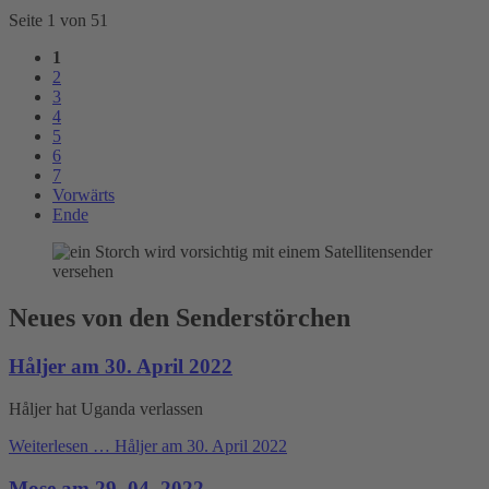
Seite 1 von 51
1
2
3
4
5
6
7
Vorwärts
Ende
Neues von den Senderstörchen
Håljer am 30. April 2022
Håljer hat Uganda verlassen
Weiterlesen …
Håljer am 30. April 2022
Mose am 29. 04. 2022