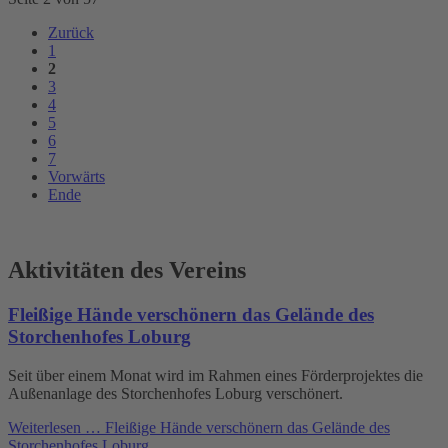
Zurück
1
2
3
4
5
6
7
Vorwärts
Ende
Aktivitäten des Vereins
Fleißige Hände verschönern das Gelände des
Storchenhofes Loburg
Seit über einem Monat wird im Rahmen eines Förderprojektes die
Außenanlage des Storchenhofes Loburg verschönert.
Weiterlesen …
Fleißige Hände verschönern das Gelände des
Storchenhofes Loburg