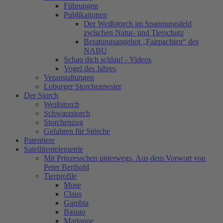
Führungen
Publikationen
Der Weißstorch im Spannungsfeld
zwischen Natur- und Tierschutz
Beratungsangebot „Fairpachten“ des
NABU
Schau dich schlau! - Videos
Vogel des Jahres
Veranstaltungen
Loburger Storchennester
Der Storch
Weißstorch
Schwarzstorch
Storchenzug
Gefahren für Störche
Patentiere
Satellitentelemetrie
Mit Prinzesschen unterwegs. Aus dem Vorwort von
Peter Berthold
Tierprofile
Mose
Claus
Gambia
Basuto
Marianne