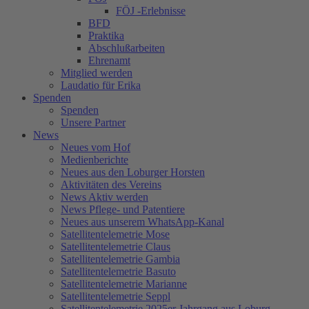
FÖJ -Erlebnisse
BFD
Praktika
Abschlußarbeiten
Ehrenamt
Mitglied werden
Laudatio für Erika
Spenden
Spenden
Unsere Partner
News
Neues vom Hof
Medienberichte
Neues aus den Loburger Horsten
Aktivitäten des Vereins
News Aktiv werden
News Pflege- und Patentiere
Neues aus unserem WhatsApp-Kanal
Satellitentelemetrie Mose
Satellitentelemetrie Claus
Satellitentelemetrie Gambia
Satellitentelemetrie Basuto
Satellitentelemetrie Marianne
Satellitentelemetrie Seppl
Satellitentelemetrie 2025er Jahrgang aus Loburg