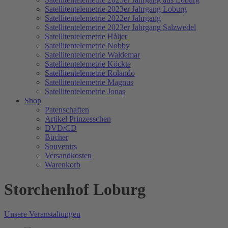
Satellitentelemetrie 2023er Jahrgang Loburg
Satellitentelemetrie 2022er Jahrgang
Satellitentelemetrie 2023er Jahrgang Salzwedel
Satellitentelemetrie Håljer
Satellitentelemetrie Nobby
Satellitentelemetrie Waldemar
Satellitentelemetrie Köckte
Satellitentelemetrie Rolando
Satellitentelemetrie Magnus
Satellitentelemetrie Jonas
Shop
Patenschaften
Artikel Prinzesschen
DVD/CD
Bücher
Souvenirs
Versandkosten
Warenkorb
Storchenhof Loburg
Unsere Veranstaltungen