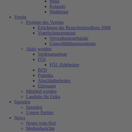
Mina
Rolando
Waldemar
Verein
Projekte des Vereins
Errichtung der Besucherpavillons 2008
Vogelschutzzentrum
Verwaltungsgebäude
Umweltbildungszentrum
Aktiv werden
Stellenangebote
FÖJ
FÖJ -Erlebnisse
BFD
Praktika
Abschlußarbeiten
Ehrenamt
Mitglied werden
Laudatio für Erika
Spenden
Spenden
Unsere Partner
News
Neues vom Hof
Medienberichte