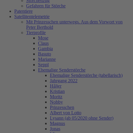
Storchenzug
Gefahren für Störche
Patentiere
Satellitentelemetrie
Mit Prinzesschen unterwegs. Aus dem Vorwort von
Peter Berthold
Tierprofile
Mose
Claus
Gambia
Basuto
Marianne
Seppl
Ehemalige Senderstörche
Ehemalige Senderstörche (tabellarisch)
Jahrgang 2022
Håljer
Kristian
Moritz
Nobby
Prinzesschen
Albert von Lotto
Lysann (ab 05/2020 ohne Sender)
Magnus
Jonas