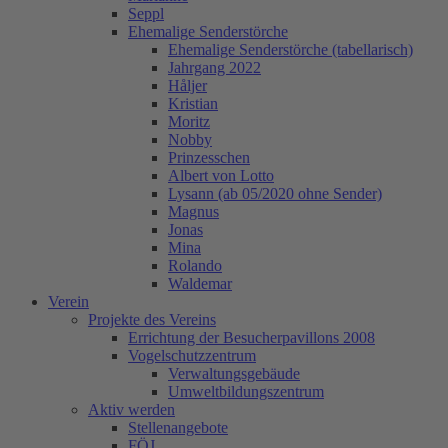
Seppl
Ehemalige Senderstörche
Ehemalige Senderstörche (tabellarisch)
Jahrgang 2022
Håljer
Kristian
Moritz
Nobby
Prinzesschen
Albert von Lotto
Lysann (ab 05/2020 ohne Sender)
Magnus
Jonas
Mina
Rolando
Waldemar
Verein
Projekte des Vereins
Errichtung der Besucherpavillons 2008
Vogelschutzzentrum
Verwaltungsgebäude
Umweltbildungszentrum
Aktiv werden
Stellenangebote
FÖJ