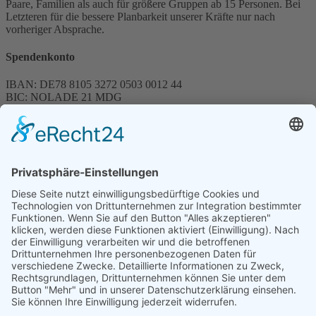
Paare, Familien als auch für größere Gruppen ab 15 Personen. Bei
Letzteren für die bessere Planbarkeit unserer Kräfte nur nach
vorheriger Absprache.
Spendenkonto
IBAN: DE78 8105 3272 0503 0012 44
BIC: NOLADE 21 MDG
Sparkasse MagdeBurg
Spenden können steuerlich abgesetzt werden
Förderung
© 1987 – 2025
Storchenhof Loburg e.V.
Alle Rechte vorbehalten.
Cookie-Einstellungen
Navigation überspringen