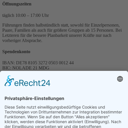
Öffnungszeiten
täglich 10:00 – 17:00 Uhr
Führungen finden halbstündlich statt, sowohl für Einzelpersonen,
Paare, Familien als auch für größere Gruppen ab 15 Personen. Bei
Letzteren für die bessere Planbarkeit unserer Kräfte nur nach
vorheriger Absprache.
Spendenkonto
IBAN: DE78 8105 3272 0503 0012 44
BIC: NOLADE 21 MDG
Sparkasse MagdeBurg
Spenden können steuerlich abgesetzt werden
Förderung
© 1987 – 2025