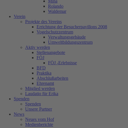
Mina
Rolando
Waldemar
Verein
Projekte des Vereins
Errichtung der Besucherpavillons 2008
Vogelschutzzentrum
Verwaltungsgebäude
Umweltbildungszentrum
Aktiv werden
Stellenangebote
FÖJ
FÖJ -Erlebnisse
BFD
Praktika
Abschlußarbeiten
Ehrenamt
Mitglied werden
Laudatio für Erika
Spenden
Spenden
Unsere Partner
News
Neues vom Hof
Medienberichte