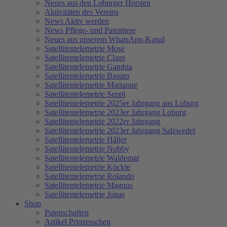
Neues aus den Loburger Horsten
Aktivitäten des Vereins
News Aktiv werden
News Pflege- und Patentiere
Neues aus unserem WhatsApp-Kanal
Satellitentelemetrie Mose
Satellitentelemetrie Claus
Satellitentelemetrie Gambia
Satellitentelemetrie Basuto
Satellitentelemetrie Marianne
Satellitentelemetrie Seppl
Satellitentelemetrie 2025er Jahrgang aus Loburg
Satellitentelemetrie 2023er Jahrgang Loburg
Satellitentelemetrie 2022er Jahrgang
Satellitentelemetrie 2023er Jahrgang Salzwedel
Satellitentelemetrie Håljer
Satellitentelemetrie Nobby
Satellitentelemetrie Waldemar
Satellitentelemetrie Köckte
Satellitentelemetrie Rolando
Satellitentelemetrie Magnus
Satellitentelemetrie Jonas
Shop
Patenschaften
Artikel Prinzesschen