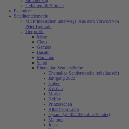
Storchenzug
Gefahren für Störche
Patentiere
Satellitentelemetrie
Mit Prinzesschen unterwegs. Aus dem Vorwort von
Peter Berthold
Tierprofile
Mose
Claus
Gambia
Basuto
Marianne
Seppl
Ehemalige Senderstörche
Ehemalige Senderstörche (tabellarisch)
Jahrgang 2022
Håljer
Kristian
Moritz
Nobby
Prinzesschen
Albert von Lotto
Lysann (ab 05/2020 ohne Sender)
Magnus
Jonas