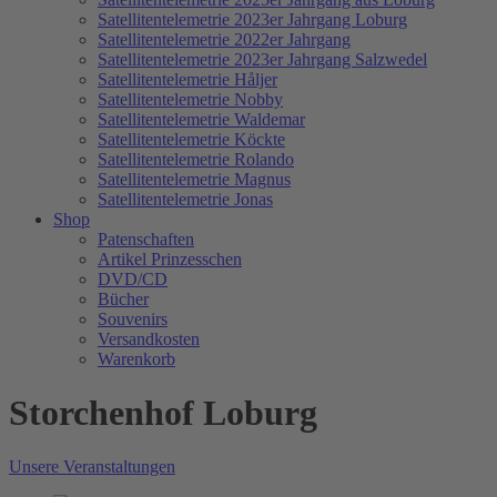
Satellitentelemetrie 2023er Jahrgang Loburg
Satellitentelemetrie 2022er Jahrgang
Satellitentelemetrie 2023er Jahrgang Salzwedel
Satellitentelemetrie Håljer
Satellitentelemetrie Nobby
Satellitentelemetrie Waldemar
Satellitentelemetrie Köckte
Satellitentelemetrie Rolando
Satellitentelemetrie Magnus
Satellitentelemetrie Jonas
Shop
Patenschaften
Artikel Prinzesschen
DVD/CD
Bücher
Souvenirs
Versandkosten
Warenkorb
Storchenhof Loburg
Unsere Veranstaltungen