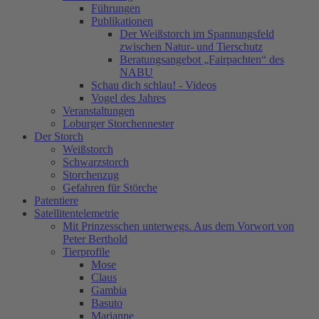
Führungen
Publikationen
Der Weißstorch im Spannungsfeld
zwischen Natur- und Tierschutz
Beratungsangebot „Fairpachten“ des
NABU
Schau dich schlau! - Videos
Vogel des Jahres
Veranstaltungen
Loburger Storchennester
Der Storch
Weißstorch
Schwarzstorch
Storchenzug
Gefahren für Störche
Patentiere
Satellitentelemetrie
Mit Prinzesschen unterwegs. Aus dem Vorwort von
Peter Berthold
Tierprofile
Mose
Claus
Gambia
Basuto
Marianne