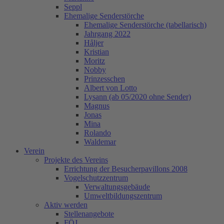
Seppl
Ehemalige Senderstörche
Ehemalige Senderstörche (tabellarisch)
Jahrgang 2022
Håljer
Kristian
Moritz
Nobby
Prinzesschen
Albert von Lotto
Lysann (ab 05/2020 ohne Sender)
Magnus
Jonas
Mina
Rolando
Waldemar
Verein
Projekte des Vereins
Errichtung der Besucherpavillons 2008
Vogelschutzzentrum
Verwaltungsgebäude
Umweltbildungszentrum
Aktiv werden
Stellenangebote
FÖJ