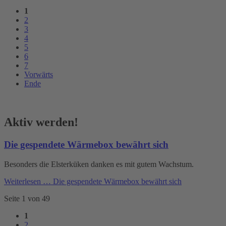
1
2
3
4
5
6
7
Vorwärts
Ende
Aktiv werden!
Die gespendete Wärmebox bewährt sich
Besonders die Elsterküken danken es mit gutem Wachstum.
Weiterlesen …
Die gespendete Wärmebox bewährt sich
Seite 1 von 49
1
2