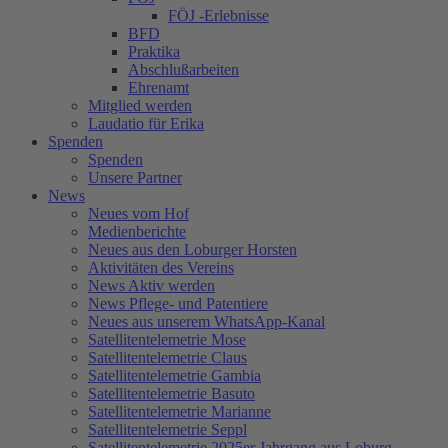
FÖJ -Erlebnisse
BFD
Praktika
Abschlußarbeiten
Ehrenamt
Mitglied werden
Laudatio für Erika
Spenden
Spenden
Unsere Partner
News
Neues vom Hof
Medienberichte
Neues aus den Loburger Horsten
Aktivitäten des Vereins
News Aktiv werden
News Pflege- und Patentiere
Neues aus unserem WhatsApp-Kanal
Satellitentelemetrie Mose
Satellitentelemetrie Claus
Satellitentelemetrie Gambia
Satellitentelemetrie Basuto
Satellitentelemetrie Marianne
Satellitentelemetrie Seppl
Satellitentelemetrie 2025er Jahrgang aus Loburg