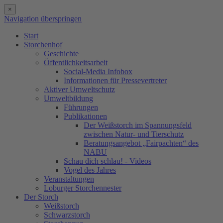
×
Navigation überspringen
Start
Storchenhof
Geschichte
Öffentlichkeitsarbeit
Social-Media Infobox
Informationen für Pressevertreter
Aktiver Umweltschutz
Umweltbildung
Führungen
Publikationen
Der Weißstorch im Spannungsfeld
zwischen Natur- und Tierschutz
Beratungsangebot „Fairpachten“ des
NABU
Schau dich schlau! - Videos
Vogel des Jahres
Veranstaltungen
Loburger Storchennester
Der Storch
Weißstorch
Schwarzstorch