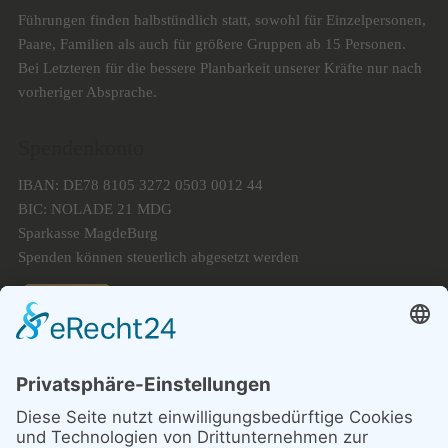
Führungen finden halbstündlich statt, sowohl für Einzelpersonen,
Paare, Familien als auch für größere Gruppen ab 15 Personen.
Bei Letzteren für die bessere Planbarkeit unserer Kräfte nur nach
vorheriger Absprache.
Spendenkonto
IBAN: DE78 8105 3272 0503 0012 44
BIC: NOLADE 21 MDG
Sparkasse MagdeBurg
Spenden können steuerlich abgesetzt werden
Förderung
© 1987 – 2025