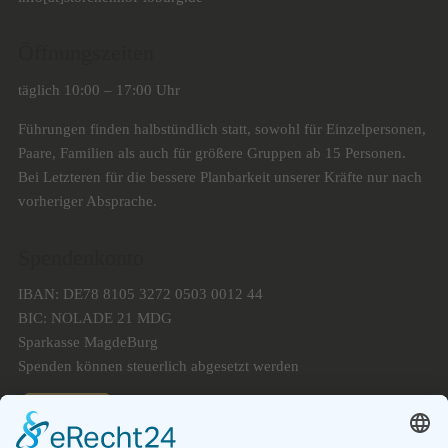
Öffnungszeiten
täglich 10:00 – 17:00 Uhr
Führungen finden halbstündlich statt, sowohl für Einzelpersonen,
Paare, Familien als auch für größere Gruppen ab 15 Personen.
Bei Letzteren für die bessere Planbarkeit unserer Kräfte nur nach
vorheriger Absprache.
Spendenkonto
IBAN: DE78 8105 3272 0503 0012 44
BIC: NOLADE 21 MDG
Sparkasse MagdeBurg
Spenden können steuerlich abgesetzt werden