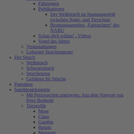
Führungen
Publikationen
Der Weißstorch im Spannungsfeld
zwischen Natur- und Tierschutz
Beratungsangebot „Fairpachten“ des
NABU
Schau dich schlau! - Videos
Vogel des Jahres
Veranstaltungen
Loburger Storchennester
Der Storch
Weißstorch
Schwarzstorch
Storchenzug
Gefahren für Störche
Patentiere
Satellitentelemetrie
Mit Prinzesschen unterwegs. Aus dem Vorwort von
Peter Berthold
Tierprofile
Mose
Claus
Gambia
Basuto
Marianne