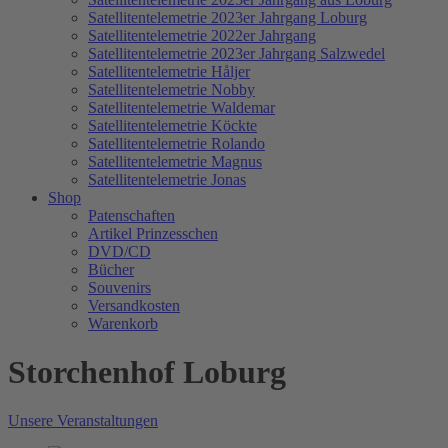
Satellitentelemetrie 2023er Jahrgang Loburg
Satellitentelemetrie 2022er Jahrgang
Satellitentelemetrie 2023er Jahrgang Salzwedel
Satellitentelemetrie Håljer
Satellitentelemetrie Nobby
Satellitentelemetrie Waldemar
Satellitentelemetrie Köckte
Satellitentelemetrie Rolando
Satellitentelemetrie Magnus
Satellitentelemetrie Jonas
Shop
Patenschaften
Artikel Prinzesschen
DVD/CD
Bücher
Souvenirs
Versandkosten
Warenkorb
Storchenhof Loburg
Unsere Veranstaltungen