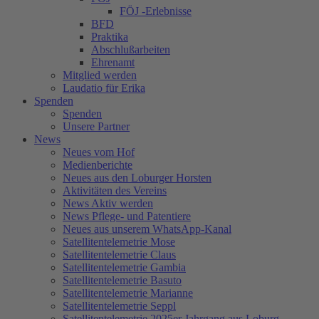
FÖJ -Erlebnisse
BFD
Praktika
Abschlußarbeiten
Ehrenamt
Mitglied werden
Laudatio für Erika
Spenden
Spenden
Unsere Partner
News
Neues vom Hof
Medienberichte
Neues aus den Loburger Horsten
Aktivitäten des Vereins
News Aktiv werden
News Pflege- und Patentiere
Neues aus unserem WhatsApp-Kanal
Satellitentelemetrie Mose
Satellitentelemetrie Claus
Satellitentelemetrie Gambia
Satellitentelemetrie Basuto
Satellitentelemetrie Marianne
Satellitentelemetrie Seppl
Satellitentelemetrie 2025er Jahrgang aus Loburg