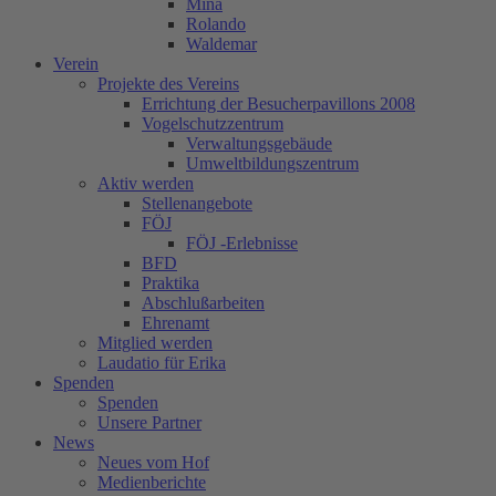
Mina
Rolando
Waldemar
Verein
Projekte des Vereins
Errichtung der Besucherpavillons 2008
Vogelschutzzentrum
Verwaltungsgebäude
Umweltbildungszentrum
Aktiv werden
Stellenangebote
FÖJ
FÖJ -Erlebnisse
BFD
Praktika
Abschlußarbeiten
Ehrenamt
Mitglied werden
Laudatio für Erika
Spenden
Spenden
Unsere Partner
News
Neues vom Hof
Medienberichte