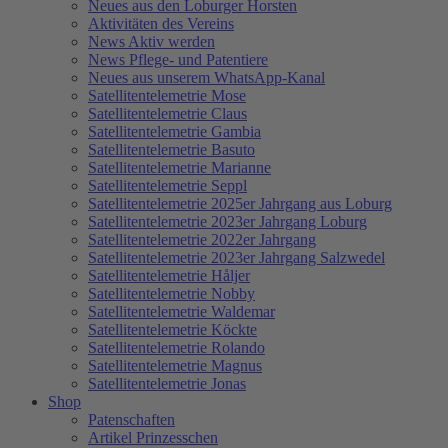
Neues aus den Loburger Horsten
Aktivitäten des Vereins
News Aktiv werden
News Pflege- und Patentiere
Neues aus unserem WhatsApp-Kanal
Satellitentelemetrie Mose
Satellitentelemetrie Claus
Satellitentelemetrie Gambia
Satellitentelemetrie Basuto
Satellitentelemetrie Marianne
Satellitentelemetrie Seppl
Satellitentelemetrie 2025er Jahrgang aus Loburg
Satellitentelemetrie 2023er Jahrgang Loburg
Satellitentelemetrie 2022er Jahrgang
Satellitentelemetrie 2023er Jahrgang Salzwedel
Satellitentelemetrie Håljer
Satellitentelemetrie Nobby
Satellitentelemetrie Waldemar
Satellitentelemetrie Köckte
Satellitentelemetrie Rolando
Satellitentelemetrie Magnus
Satellitentelemetrie Jonas
Shop
Patenschaften
Artikel Prinzesschen