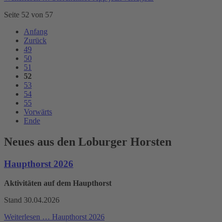
Seite 52 von 57
Anfang
Zurück
49
50
51
52
53
54
55
Vorwärts
Ende
Neues aus den Loburger Horsten
Haupthorst 2026
Aktivitäten auf dem Haupthorst
Stand 30.04.2026
Weiterlesen …
Haupthorst 2026