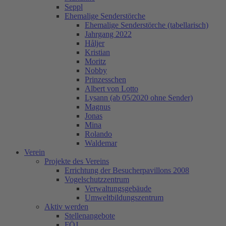
Seppl
Ehemalige Senderstörche
Ehemalige Senderstörche (tabellarisch)
Jahrgang 2022
Håljer
Kristian
Moritz
Nobby
Prinzesschen
Albert von Lotto
Lysann (ab 05/2020 ohne Sender)
Magnus
Jonas
Mina
Rolando
Waldemar
Verein
Projekte des Vereins
Errichtung der Besucherpavillons 2008
Vogelschutzzentrum
Verwaltungsgebäude
Umweltbildungszentrum
Aktiv werden
Stellenangebote
FÖJ