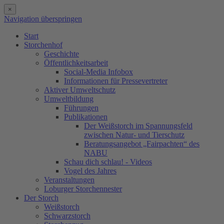
×
Navigation überspringen
Start
Storchenhof
Geschichte
Öffentlichkeitsarbeit
Social-Media Infobox
Informationen für Pressevertreter
Aktiver Umweltschutz
Umweltbildung
Führungen
Publikationen
Der Weißstorch im Spannungsfeld
zwischen Natur- und Tierschutz
Beratungsangebot „Fairpachten“ des
NABU
Schau dich schlau! - Videos
Vogel des Jahres
Veranstaltungen
Loburger Storchennester
Der Storch
Weißstorch
Schwarzstorch