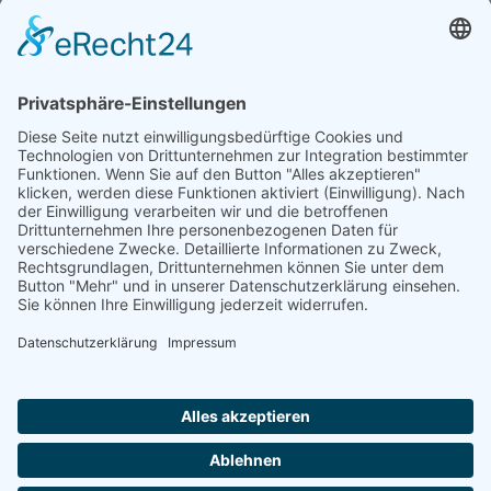
Sparkasse MagdeBurg
Spenden können steuerlich abgesetzt werden
Förderung
© 1987 – 2025
Storchenhof Loburg e.V.
Alle Rechte vorbehalten.
Cookie-Einstellungen
Navigation überspringen
Impressum
Haftungsausschluss
Widerrufsrecht
Datenschutz
Facebook
Instagram
Whatsapp
YouTube