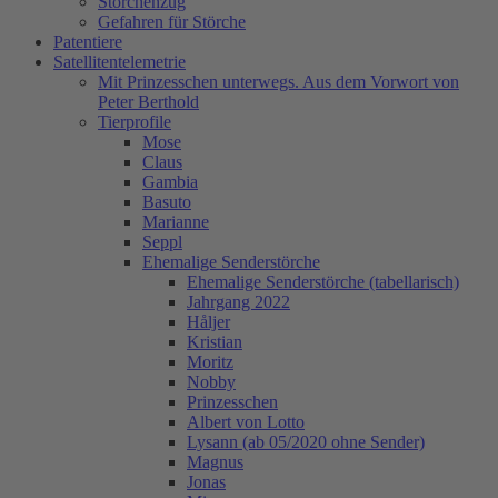
Storchenzug
Gefahren für Störche
Patentiere
Satellitentelemetrie
Mit Prinzesschen unterwegs. Aus dem Vorwort von
Peter Berthold
Tierprofile
Mose
Claus
Gambia
Basuto
Marianne
Seppl
Ehemalige Senderstörche
Ehemalige Senderstörche (tabellarisch)
Jahrgang 2022
Håljer
Kristian
Moritz
Nobby
Prinzesschen
Albert von Lotto
Lysann (ab 05/2020 ohne Sender)
Magnus
Jonas