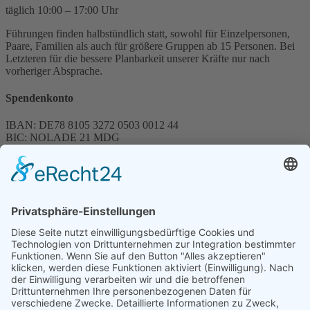
täglich 10:00 – 17:00 Uhr
Führungen finden halbstündlich statt, sowohl für Einzelpersonen,
Paare, Familien als auch für größere Gruppen ab 15 Personen. Bei
Letzteren für die bessere Planbarkeit unserer Kräfte nur nach
vorheriger Absprache.
Spendenkonto
IBAN: DE78 8105 3272 0503 0012 44
BIC: NOLADE 21 MDG
Sparkasse MagdeBurg
Spenden können steuerlich abgesetzt werden
Förderung
© 1987 – 2025
Storchenhof Loburg e.V.
Alle Rechte vorbehalten.