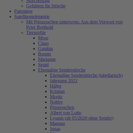
Storchenzug
Gefahren für Störche
Patentiere
Satellitentelemetrie
Mit Prinzesschen unterwegs. Aus dem Vorwort von
Peter Berthold
Tierprofile
Mose
Claus
Gambia
Basuto
Marianne
Seppl
Ehemalige Senderstörche
Ehemalige Senderstörche (tabellarisch)
Jahrgang 2022
Håljer
Kristian
Moritz
Nobby
Prinzesschen
Albert von Lotto
Lysann (ab 05/2020 ohne Sender)
Magnus
Jonas