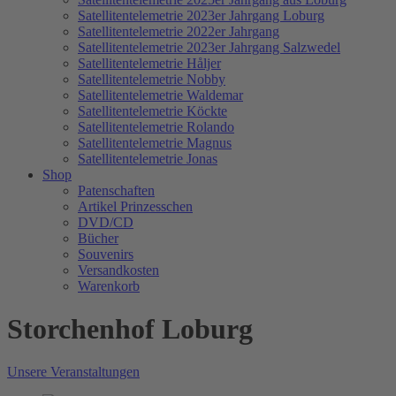
Satellitentelemetrie 2023er Jahrgang Loburg
Satellitentelemetrie 2022er Jahrgang
Satellitentelemetrie 2023er Jahrgang Salzwedel
Satellitentelemetrie Håljer
Satellitentelemetrie Nobby
Satellitentelemetrie Waldemar
Satellitentelemetrie Köckte
Satellitentelemetrie Rolando
Satellitentelemetrie Magnus
Satellitentelemetrie Jonas
Shop
Patenschaften
Artikel Prinzesschen
DVD/CD
Bücher
Souvenirs
Versandkosten
Warenkorb
Storchenhof Loburg
Unsere Veranstaltungen