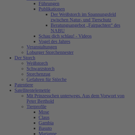
Führungen
Publikationen
Der Weißstorch im Spannungsfeld
zwischen Natur- und Tierschutz
Beratungsangebot „Fairpachten“ des
NABU
Schau dich schlau! - Videos
Vogel des Jahres
Veranstaltungen
Loburger Storchennester
Der Storch
Weißstorch
Schwarzstorch
Storchenzug
Gefahren für Störche
Patentiere
Satellitentelemetrie
Mit Prinzesschen unterwegs. Aus dem Vorwort von
Peter Berthold
Tierprofile
Mose
Claus
Gambia
Basuto
Marianne