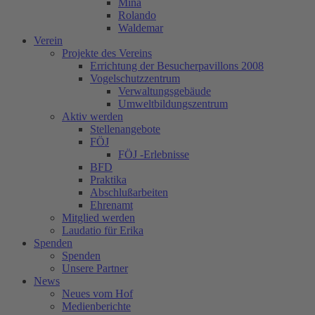
Mina
Rolando
Waldemar
Verein
Projekte des Vereins
Errichtung der Besucherpavillons 2008
Vogelschutzzentrum
Verwaltungsgebäude
Umweltbildungszentrum
Aktiv werden
Stellenangebote
FÖJ
FÖJ -Erlebnisse
BFD
Praktika
Abschlußarbeiten
Ehrenamt
Mitglied werden
Laudatio für Erika
Spenden
Spenden
Unsere Partner
News
Neues vom Hof
Medienberichte