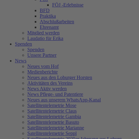
FÖJ -Erlebnisse
BFD
Praktika
Abschlußarbeiten
Ehrenamt
Mitglied werden
Laudatio für Erika
Spenden
Spenden
Unsere Partner
News
Neues vom Hof
Medienberichte
Neues aus den Loburger Horsten
Aktivitäten des Vereins
News Aktiv werden
News Pflege- und Patentiere
Neues aus unserem WhatsApp-Kanal
Satellitentelemetrie Mose
Satellitentelemetrie Claus
Satellitentelemetrie Gambia
Satellitentelemetrie Basuto
Satellitentelemetrie Marianne
Satellitentelemetrie Seppl
Satellitentelemetrie 2025er Jahrgang aus Loburg