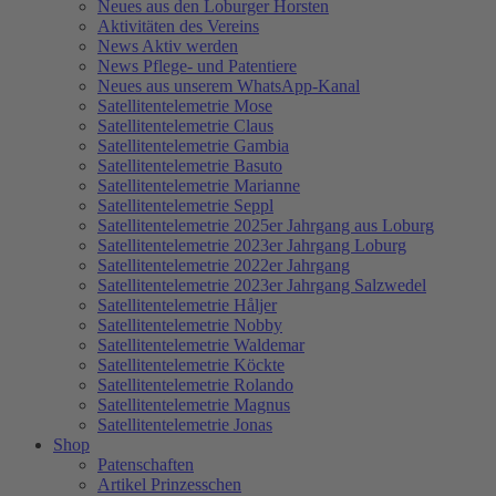
Neues aus den Loburger Horsten
Aktivitäten des Vereins
News Aktiv werden
News Pflege- und Patentiere
Neues aus unserem WhatsApp-Kanal
Satellitentelemetrie Mose
Satellitentelemetrie Claus
Satellitentelemetrie Gambia
Satellitentelemetrie Basuto
Satellitentelemetrie Marianne
Satellitentelemetrie Seppl
Satellitentelemetrie 2025er Jahrgang aus Loburg
Satellitentelemetrie 2023er Jahrgang Loburg
Satellitentelemetrie 2022er Jahrgang
Satellitentelemetrie 2023er Jahrgang Salzwedel
Satellitentelemetrie Håljer
Satellitentelemetrie Nobby
Satellitentelemetrie Waldemar
Satellitentelemetrie Köckte
Satellitentelemetrie Rolando
Satellitentelemetrie Magnus
Satellitentelemetrie Jonas
Shop
Patenschaften
Artikel Prinzesschen