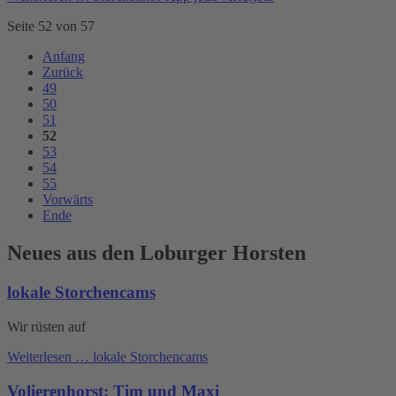
Seite 52 von 57
Anfang
Zurück
49
50
51
52
53
54
55
Vorwärts
Ende
Neues aus den Loburger Horsten
lokale Storchencams
Wir rüsten auf
Weiterlesen …
lokale Storchencams
Volierenhorst: Tim und Maxi