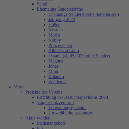
Seppl
Ehemalige Senderstörche
Ehemalige Senderstörche (tabellarisch)
Jahrgang 2022
Håljer
Kristian
Moritz
Nobby
Prinzesschen
Albert von Lotto
Lysann (ab 05/2020 ohne Sender)
Magnus
Jonas
Mina
Rolando
Waldemar
Verein
Projekte des Vereins
Errichtung der Besucherpavillons 2008
Vogelschutzzentrum
Verwaltungsgebäude
Umweltbildungszentrum
Aktiv werden
Stellenangebote
FÖJ