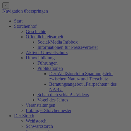
×
Navigation überspringen
Start
Storchenhof
Geschichte
Öffentlichkeitsarbeit
Social-Media Infobox
Informationen für Pressevertreter
Aktiver Umweltschutz
Umweltbildung
Führungen
Publikationen
Der Weißstorch im Spannungsfeld
zwischen Natur- und Tierschutz
Beratungsangebot „Fairpachten“ des
NABU
Schau dich schlau! - Videos
Vogel des Jahres
Veranstaltungen
Loburger Storchennester
Der Storch
Weißstorch
Schwarzstorch