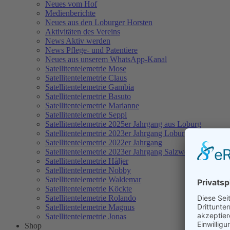
Neues vom Hof
Medienberichte
Neues aus den Loburger Horsten
Aktivitäten des Vereins
News Aktiv werden
News Pflege- und Patentiere
Neues aus unserem WhatsApp-Kanal
Satellitentelemetrie Mose
Satellitentelemetrie Claus
Satellitentelemetrie Gambia
Satellitentelemetrie Basuto
Satellitentelemetrie Marianne
Satellitentelemetrie Seppl
Satellitentelemetrie 2025er Jahrgang aus Loburg
Satellitentelemetrie 2023er Jahrgang Loburg
Satellitentelemetrie 2022er Jahrgang
Satellitentelemetrie 2023er Jahrgang Salzwedel
Satellitentelemetrie Håljer
Satellitentelemetrie Nobby
Satellitentelemetrie Waldemar
Satellitentelemetrie Köckte
Satellitentelemetrie Rolando
Satellitentelemetrie Magnus
Satellitentelemetrie Jonas
Shop