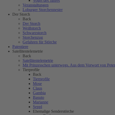
Vogel des Jahres
Veranstaltungen
Loburger Storchennester
Der Storch
Back
Der Storch
Weißstorch
Schwarzstorch
Storchenzug
Gefahren für Störche
Patentiere
Satellitentelemetrie
Back
Satellitentelemetrie
Mit Prinzesschen unterwegs. Aus dem Vorwort von Peter
Tierprofile
Back
Tierprofile
Mose
Claus
Gambia
Basuto
Marianne
Seppl
Ehemalige Senderstörche