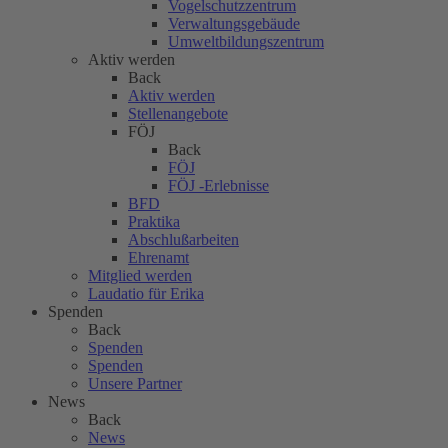
Vogelschutzzentrum
Verwaltungsgebäude
Umweltbildungszentrum
Aktiv werden
Back
Aktiv werden
Stellenangebote
FÖJ
Back
FÖJ
FÖJ -Erlebnisse
BFD
Praktika
Abschlußarbeiten
Ehrenamt
Mitglied werden
Laudatio für Erika
Spenden
Back
Spenden
Spenden
Unsere Partner
News
Back
News