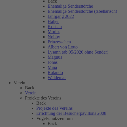
Back
Ehemalige Senderstörche
Ehemalige Senderstörche (tabellarisch)
Jahrgang 2022
Håljer
Kristian
Moritz
Nobby
Prinzesschen
Albert von Lotto
Lysann (ab 05/2020 ohne Sender)
Magnus
Jonas
Mina
Rolando
Waldemar
Verein
Back
Verein
Projekte des Vereins
Back
Projekte des Vereins
Errichtung der Besucherpavillons 2008
Vogelschutzzentrum
Back