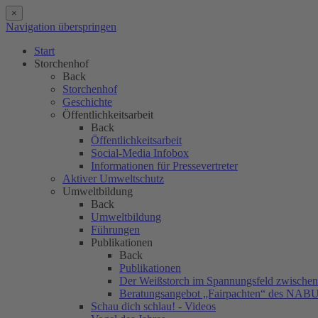
×
Navigation überspringen
Start
Storchenhof
Back
Storchenhof
Geschichte
Öffentlichkeitsarbeit
Back
Öffentlichkeitsarbeit
Social-Media Infobox
Informationen für Pressevertreter
Aktiver Umweltschutz
Umweltbildung
Back
Umweltbildung
Führungen
Publikationen
Back
Publikationen
Der Weißstorch im Spannungsfeld zwischen 
Beratungsangebot „Fairpachten“ des NAB
Schau dich schlau! - Videos