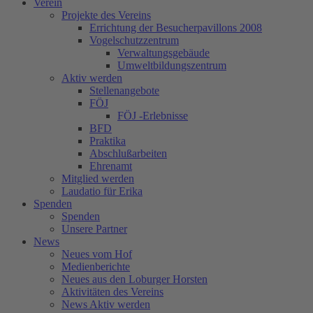
Verein
Projekte des Vereins
Errichtung der Besucherpavillons 2008
Vogelschutzzentrum
Verwaltungsgebäude
Umweltbildungszentrum
Aktiv werden
Stellenangebote
FÖJ
FÖJ -Erlebnisse
BFD
Praktika
Abschlußarbeiten
Ehrenamt
Mitglied werden
Laudatio für Erika
Spenden
Spenden
Unsere Partner
News
Neues vom Hof
Medienberichte
Neues aus den Loburger Horsten
Aktivitäten des Vereins
News Aktiv werden