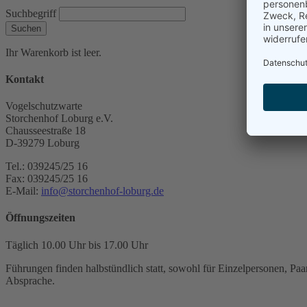
Suchbegriff
Suchen
Ihr Warenkorb ist leer.
Kontakt
Vogelschutzwarte
Storchenhof Loburg e.V.
Chausseestraße 18
D-39279 Loburg
Tel.: 039245/25 16
Fax: 039245/25 16
E-Mail:
info@storchenhof-loburg.de
Öffnungszeiten
Täglich 10.00 Uhr bis 17.00 Uhr
Führungen finden halbstündlich statt, sowohl für Einzelpersonen, Paar
Absprache.