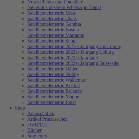
News Pflege- und Patentiere
Neues aus unserem WhatsApp-Kanal
Satellitentelemetrie Mose
Satellitentelemetrie Claus
Satellitentelemetrie Gambia
Satellitentelemetrie Basuto
Satellitentelemetrie Marianne
Satellitentelemetrie Seppl
Satellitentelemetrie 2025er Jahrgang aus Loburg
Satellitentelemetrie 2023er Jahrgang Loburg
Satellitentelemetrie 2022er Jahrgang
Satellitentelemetrie 2023er Jahrgang Salzwedel
Satellitentelemetrie Håljer
Satellitentelemetrie Nobby
Satellitentelemetrie Waldemar
Satellitentelemetrie Köckte
Satellitentelemetrie Rolando
Satellitentelemetrie Magnus
Satellitentelemetrie Jonas
Shop
Patenschaften
Artikel Prinzesschen
DVD/CD
Bücher
Souvenirs