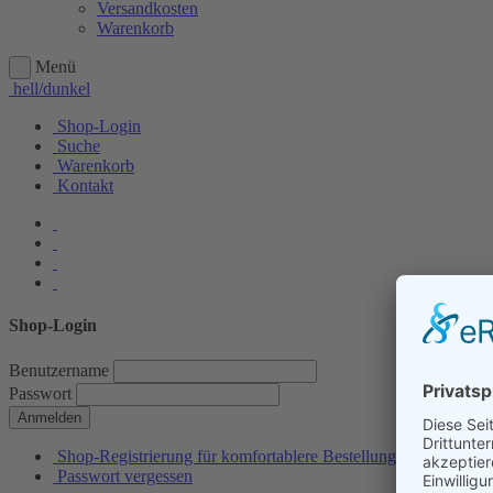
Versandkosten
Warenkorb
Menü
hell/dunkel
Shop-Login
Suche
Warenkorb
Kontakt
Shop-Login
Benutzername
Passwort
Anmelden
Shop-Registrierung für komfortablere Bestellungen
Passwort vergessen