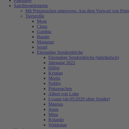
Patentiere
Satellitentelemetrie
Mit Prinzesschen unterwegs. Aus dem Vorwort von Peter
Tierprofile
Mose
Claus
Gambia
Basuto
Marianne
Seppl
Ehemalige Senderstörche
Ehemalige Senderstörche (tabellarisch)
Jahrgang 2022
Håljer
Kristian
Moritz
Nobby
Prinzesschen
Albert von Lotto
Lysann (ab 05/2020 ohne Sender)
Magnus
Jonas
Mina
Rolando
Waldemar