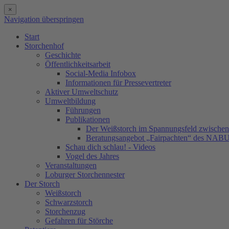
×
Navigation überspringen
Start
Storchenhof
Geschichte
Öffentlichkeitsarbeit
Social-Media Infobox
Informationen für Pressevertreter
Aktiver Umweltschutz
Umweltbildung
Führungen
Publikationen
Der Weißstorch im Spannungsfeld zwischen 
Beratungsangebot „Fairpachten“ des NAB
Schau dich schlau! - Videos
Vogel des Jahres
Veranstaltungen
Loburger Storchennester
Der Storch
Weißstorch
Schwarzstorch
Storchenzug
Gefahren für Störche