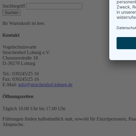
Suchbegriff
Suchen
Ihr Warenkorb ist leer.
Kontakt
Vogelschutzwarte
Storchenhof Loburg e.V.
Chausseestraße 18
D-39279 Loburg
Tel.: 039245/25 16
Fax: 039245/25 16
E-Mail:
info@storchenhof-loburg.de
Öffnungszeiten
Täglich 10.00 Uhr bis 17.00 Uhr
Führungen finden halbstündlich statt, sowohl für Einzelpersonen, Paar
Absprache.