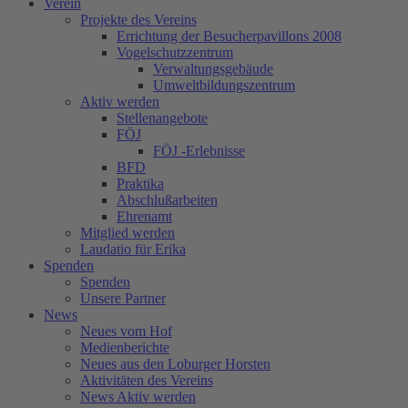
Verein
Projekte des Vereins
Errichtung der Besucherpavillons 2008
Vogelschutzzentrum
Verwaltungsgebäude
Umweltbildungszentrum
Aktiv werden
Stellenangebote
FÖJ
FÖJ -Erlebnisse
BFD
Praktika
Abschlußarbeiten
Ehrenamt
Mitglied werden
Laudatio für Erika
Spenden
Spenden
Unsere Partner
News
Neues vom Hof
Medienberichte
Neues aus den Loburger Horsten
Aktivitäten des Vereins
News Aktiv werden