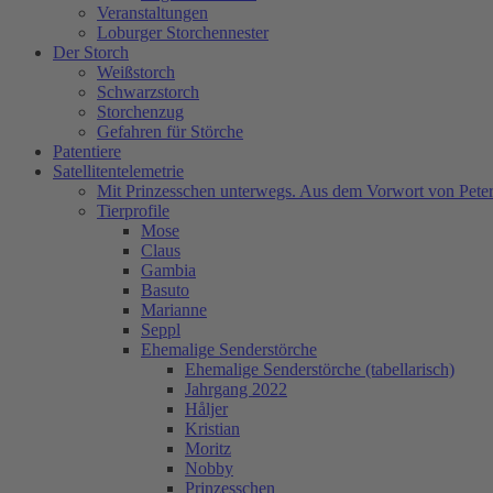
Veranstaltungen
Loburger Storchennester
Der Storch
Weißstorch
Schwarzstorch
Storchenzug
Gefahren für Störche
Patentiere
Satellitentelemetrie
Mit Prinzesschen unterwegs. Aus dem Vorwort von Peter
Tierprofile
Mose
Claus
Gambia
Basuto
Marianne
Seppl
Ehemalige Senderstörche
Ehemalige Senderstörche (tabellarisch)
Jahrgang 2022
Håljer
Kristian
Moritz
Nobby
Prinzesschen