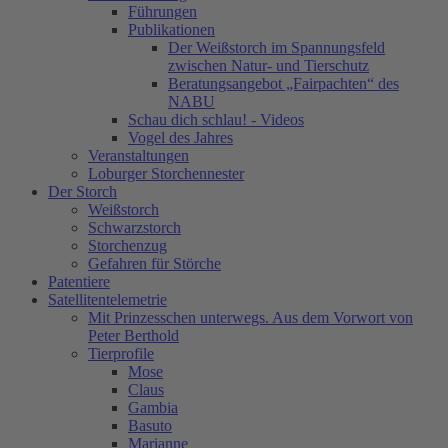
Führungen
Publikationen
Der Weißstorch im Spannungsfeld
zwischen Natur- und Tierschutz
Beratungsangebot „Fairpachten“ des
NABU
Schau dich schlau! - Videos
Vogel des Jahres
Veranstaltungen
Loburger Storchennester
Der Storch
Weißstorch
Schwarzstorch
Storchenzug
Gefahren für Störche
Patentiere
Satellitentelemetrie
Mit Prinzesschen unterwegs. Aus dem Vorwort von
Peter Berthold
Tierprofile
Mose
Claus
Gambia
Basuto
Marianne