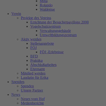
Mina
Rolando
Waldemar
Verein
Projekte des Vereins
Errichtung der Besucherpavillons 2008
Vogelschutzzentrum
Verwaltungsgebäude
Umweltbildungszentrum
Aktiv werden
Stellenangebote
FÖJ
FÖJ -Erlebnisse
BFD
Praktika
Abschlußarbeiten
Ehrenamt
Mitglied werden
Laudatio für Erika
Spenden
Spenden
Unsere Partner
News
Neues vom Hof
Medienberichte