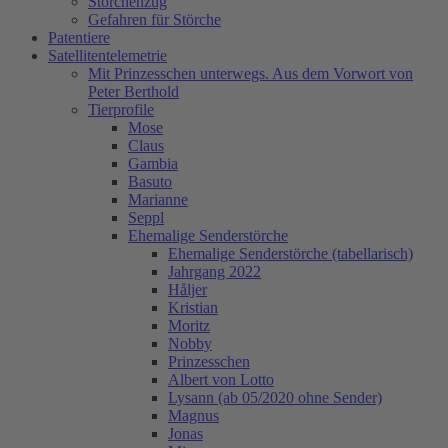
Storchenzug
Gefahren für Störche
Patentiere
Satellitentelemetrie
Mit Prinzesschen unterwegs. Aus dem Vorwort von
Peter Berthold
Tierprofile
Mose
Claus
Gambia
Basuto
Marianne
Seppl
Ehemalige Senderstörche
Ehemalige Senderstörche (tabellarisch)
Jahrgang 2022
Håljer
Kristian
Moritz
Nobby
Prinzesschen
Albert von Lotto
Lysann (ab 05/2020 ohne Sender)
Magnus
Jonas