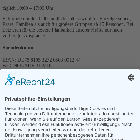
täglich 10:00 – 17:00 Uhr
Führungen finden halbstündlich statt, sowohl für Einzelpersonen,
Paare, Familien als auch für größere Gruppen ab 15 Personen. Bei
Letzteren für die bessere Planbarkeit unserer Kräfte nur nach
vorheriger Absprache.
Spendenkonto
IBAN: DE78 8105 3272 0503 0012 44
BIC: NOLADE 21 MDG
Sparkasse MagdeBurg
Spenden können steuerlich abgesetzt werden
Förderung
© 1987 – 2025
Storchenhof Loburg e.V.
Alle Rechte vorbehalten.