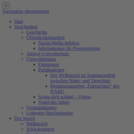
×
Navigation überspringen
Start
Storchenhof
Geschichte
Öffentlichkeitsarbeit
Social-Media Infobox
Informationen für Pressevertreter
Aktiver Umweltschutz
Umweltbildung
Führungen
Publikationen
Der Weißstorch im Spannungsfeld
zwischen Natur- und Tierschutz
Beratungsangebot „Fairpachten“ des
NABU
Schau dich schlau! - Videos
Vogel des Jahres
Veranstaltungen
Loburger Storchennester
Der Storch
Weißstorch
Schwarzstorch