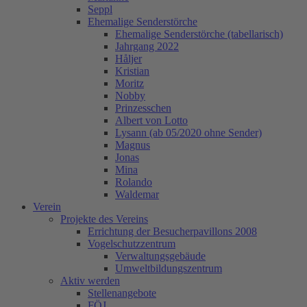
Seppl
Ehemalige Senderstörche
Ehemalige Senderstörche (tabellarisch)
Jahrgang 2022
Håljer
Kristian
Moritz
Nobby
Prinzesschen
Albert von Lotto
Lysann (ab 05/2020 ohne Sender)
Magnus
Jonas
Mina
Rolando
Waldemar
Verein
Projekte des Vereins
Errichtung der Besucherpavillons 2008
Vogelschutzzentrum
Verwaltungsgebäude
Umweltbildungszentrum
Aktiv werden
Stellenangebote
FÖJ