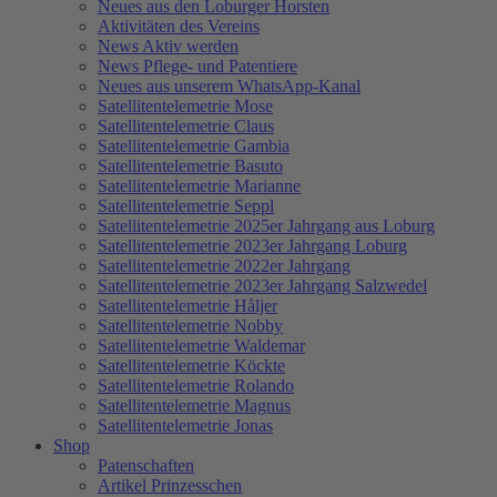
Neues aus den Loburger Horsten
Aktivitäten des Vereins
News Aktiv werden
News Pflege- und Patentiere
Neues aus unserem WhatsApp-Kanal
Satellitentelemetrie Mose
Satellitentelemetrie Claus
Satellitentelemetrie Gambia
Satellitentelemetrie Basuto
Satellitentelemetrie Marianne
Satellitentelemetrie Seppl
Satellitentelemetrie 2025er Jahrgang aus Loburg
Satellitentelemetrie 2023er Jahrgang Loburg
Satellitentelemetrie 2022er Jahrgang
Satellitentelemetrie 2023er Jahrgang Salzwedel
Satellitentelemetrie Håljer
Satellitentelemetrie Nobby
Satellitentelemetrie Waldemar
Satellitentelemetrie Köckte
Satellitentelemetrie Rolando
Satellitentelemetrie Magnus
Satellitentelemetrie Jonas
Shop
Patenschaften
Artikel Prinzesschen