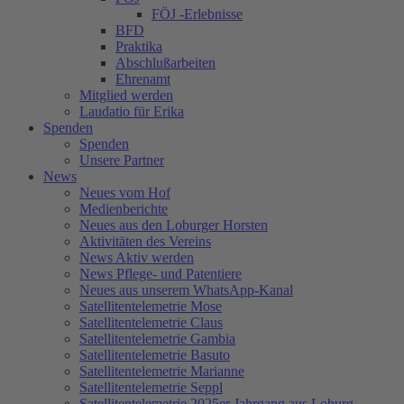
FÖJ -Erlebnisse
BFD
Praktika
Abschlußarbeiten
Ehrenamt
Mitglied werden
Laudatio für Erika
Spenden
Spenden
Unsere Partner
News
Neues vom Hof
Medienberichte
Neues aus den Loburger Horsten
Aktivitäten des Vereins
News Aktiv werden
News Pflege- und Patentiere
Neues aus unserem WhatsApp-Kanal
Satellitentelemetrie Mose
Satellitentelemetrie Claus
Satellitentelemetrie Gambia
Satellitentelemetrie Basuto
Satellitentelemetrie Marianne
Satellitentelemetrie Seppl
Satellitentelemetrie 2025er Jahrgang aus Loburg