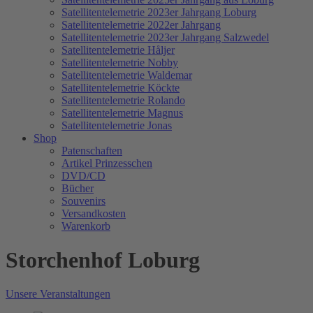
Satellitentelemetrie 2023er Jahrgang Loburg
Satellitentelemetrie 2022er Jahrgang
Satellitentelemetrie 2023er Jahrgang Salzwedel
Satellitentelemetrie Håljer
Satellitentelemetrie Nobby
Satellitentelemetrie Waldemar
Satellitentelemetrie Köckte
Satellitentelemetrie Rolando
Satellitentelemetrie Magnus
Satellitentelemetrie Jonas
Shop
Patenschaften
Artikel Prinzesschen
DVD/CD
Bücher
Souvenirs
Versandkosten
Warenkorb
Storchenhof Loburg
Unsere Veranstaltungen