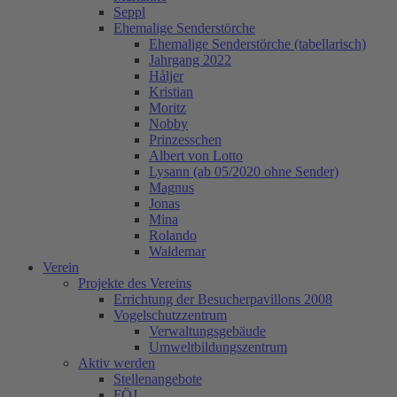
Seppl
Ehemalige Senderstörche
Ehemalige Senderstörche (tabellarisch)
Jahrgang 2022
Håljer
Kristian
Moritz
Nobby
Prinzesschen
Albert von Lotto
Lysann (ab 05/2020 ohne Sender)
Magnus
Jonas
Mina
Rolando
Waldemar
Verein
Projekte des Vereins
Errichtung der Besucherpavillons 2008
Vogelschutzzentrum
Verwaltungsgebäude
Umweltbildungszentrum
Aktiv werden
Stellenangebote
FÖJ