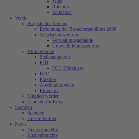
Mina
Rolando
Waldemar
Verein
Projekte des Vereins
Errichtung der Besucherpavillons 2008
Vogelschutzzentrum
Verwaltungsgebäude
Umweltbildungszentrum
Aktiv werden
Stellenangebote
FÖJ
FÖJ -Erlebnisse
BFD
Praktika
Abschlußarbeiten
Ehrenamt
Mitglied werden
Laudatio für Erika
Spenden
Spenden
Unsere Partner
News
Neues vom Hof
Medienberichte