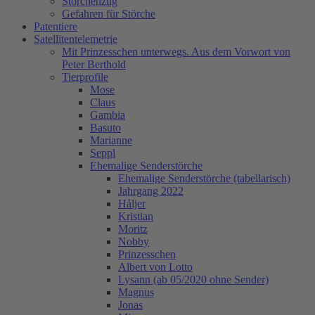
Storchenzug
Gefahren für Störche
Patentiere
Satellitentelemetrie
Mit Prinzesschen unterwegs. Aus dem Vorwort von
Peter Berthold
Tierprofile
Mose
Claus
Gambia
Basuto
Marianne
Seppl
Ehemalige Senderstörche
Ehemalige Senderstörche (tabellarisch)
Jahrgang 2022
Håljer
Kristian
Moritz
Nobby
Prinzesschen
Albert von Lotto
Lysann (ab 05/2020 ohne Sender)
Magnus
Jonas