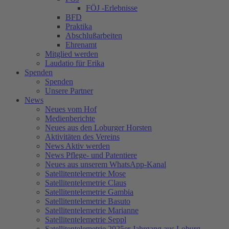
FÖJ -Erlebnisse
BFD
Praktika
Abschlußarbeiten
Ehrenamt
Mitglied werden
Laudatio für Erika
Spenden
Spenden
Unsere Partner
News
Neues vom Hof
Medienberichte
Neues aus den Loburger Horsten
Aktivitäten des Vereins
News Aktiv werden
News Pflege- und Patentiere
Neues aus unserem WhatsApp-Kanal
Satellitentelemetrie Mose
Satellitentelemetrie Claus
Satellitentelemetrie Gambia
Satellitentelemetrie Basuto
Satellitentelemetrie Marianne
Satellitentelemetrie Seppl
Satellitentelemetrie 2025er Jahrgang aus Loburg