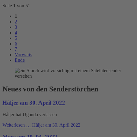
Seite 1 von 51
1
2
3
4
5
6
7
Vorwärts
Ende
Neues von den Senderstörchen
Håljer am 30. April 2022
Håljer hat Uganda verlassen
Weiterlesen …
Håljer am 30. April 2022
Mose am 29. 04. 2022