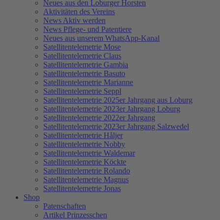
Neues aus den Loburger Horsten
Aktivitäten des Vereins
News Aktiv werden
News Pflege- und Patentiere
Neues aus unserem WhatsApp-Kanal
Satellitentelemetrie Mose
Satellitentelemetrie Claus
Satellitentelemetrie Gambia
Satellitentelemetrie Basuto
Satellitentelemetrie Marianne
Satellitentelemetrie Seppl
Satellitentelemetrie 2025er Jahrgang aus Loburg
Satellitentelemetrie 2023er Jahrgang Loburg
Satellitentelemetrie 2022er Jahrgang
Satellitentelemetrie 2023er Jahrgang Salzwedel
Satellitentelemetrie Håljer
Satellitentelemetrie Nobby
Satellitentelemetrie Waldemar
Satellitentelemetrie Köckte
Satellitentelemetrie Rolando
Satellitentelemetrie Magnus
Satellitentelemetrie Jonas
Shop
Patenschaften
Artikel Prinzesschen