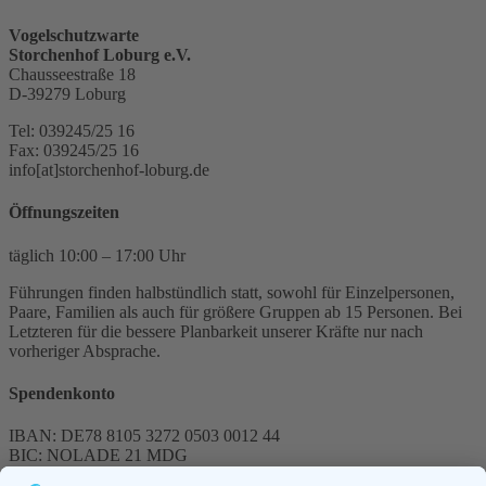
Vogelschutzwarte
Storchenhof Loburg e.V.
Chausseestraße 18
D-39279 Loburg
Tel: 039245/25 16
Fax: 039245/25 16
info[at]storchenhof-loburg.de
Öffnungszeiten
täglich 10:00 – 17:00 Uhr
Führungen finden halbstündlich statt, sowohl für Einzelpersonen,
Paare, Familien als auch für größere Gruppen ab 15 Personen. Bei
Letzteren für die bessere Planbarkeit unserer Kräfte nur nach
vorheriger Absprache.
Spendenkonto
IBAN: DE78 8105 3272 0503 0012 44
BIC: NOLADE 21 MDG
Sparkasse MagdeBurg