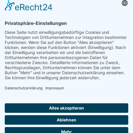
Spenden können steuerlich abgesetzt werden
Förderung
© 1987 – 2025
Storchenhof Loburg e.V.
Alle Rechte vorbehalten.
Cookie-Einstellungen
Navigation überspringen
Impressum
Haftungsausschluss
Widerrufsrecht
Datenschutz
Facebook
Instagram
Whatsapp
YouTube