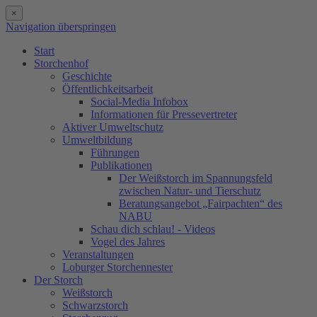
×
Navigation überspringen
Start
Storchenhof
Geschichte
Öffentlichkeitsarbeit
Social-Media Infobox
Informationen für Pressevertreter
Aktiver Umweltschutz
Umweltbildung
Führungen
Publikationen
Der Weißstorch im Spannungsfeld
zwischen Natur- und Tierschutz
Beratungsangebot „Fairpachten“ des
NABU
Schau dich schlau! - Videos
Vogel des Jahres
Veranstaltungen
Loburger Storchennester
Der Storch
Weißstorch
Schwarzstorch