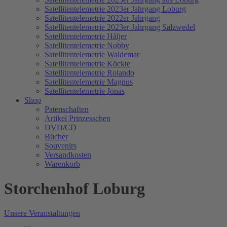
Satellitentelemetrie 2023er Jahrgang Loburg
Satellitentelemetrie 2022er Jahrgang
Satellitentelemetrie 2023er Jahrgang Salzwedel
Satellitentelemetrie Håljer
Satellitentelemetrie Nobby
Satellitentelemetrie Waldemar
Satellitentelemetrie Köckte
Satellitentelemetrie Rolando
Satellitentelemetrie Magnus
Satellitentelemetrie Jonas
Shop
Patenschaften
Artikel Prinzesschen
DVD/CD
Bücher
Souvenirs
Versandkosten
Warenkorb
Storchenhof Loburg
Unsere Veranstaltungen