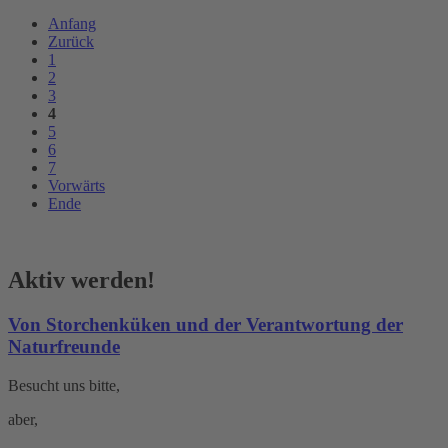
Anfang
Zurück
1
2
3
4
5
6
7
Vorwärts
Ende
Aktiv werden!
Von Storchenküken und der Verantwortung der
Naturfreunde
Besucht uns bitte,
aber,