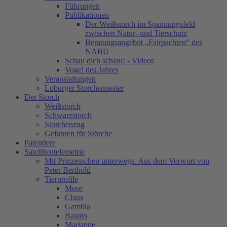
Führungen
Publikationen
Der Weißstorch im Spannungsfeld
zwischen Natur- und Tierschutz
Beratungsangebot „Fairpachten“ des
NABU
Schau dich schlau! - Videos
Vogel des Jahres
Veranstaltungen
Loburger Storchennester
Der Storch
Weißstorch
Schwarzstorch
Storchenzug
Gefahren für Störche
Patentiere
Satellitentelemetrie
Mit Prinzesschen unterwegs. Aus dem Vorwort von
Peter Berthold
Tierprofile
Mose
Claus
Gambia
Basuto
Marianne