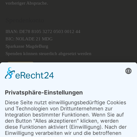
vorheriger Absprache.
Spendenkonto
IBAN: DE78 8105 3272 0503 0012 44
BIC: NOLADE 21 MDG
Sparkasse MagdeBurg
Spenden können steuerlich abgesetzt werden
Förderung
© 1987 – 2025
Storchenhof Loburg e.V.
Alle Rechte vorbehalten.