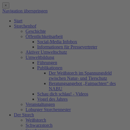
×
Navigation überspringen
Start
Storchenhof
Geschichte
Öffentlichkeitsarbeit
Social-Media Infobox
Informationen für Pressevertreter
Aktiver Umweltschutz
Umweltbildung
Führungen
Publikationen
Der Weißstorch im Spannungsfeld
zwischen Natur- und Tierschutz
Beratungsangebot „Fairpachten“ des
NABU
Schau dich schlau! - Videos
Vogel des Jahres
Veranstaltungen
Loburger Storchennester
Der Storch
Weißstorch
Schwarzstorch