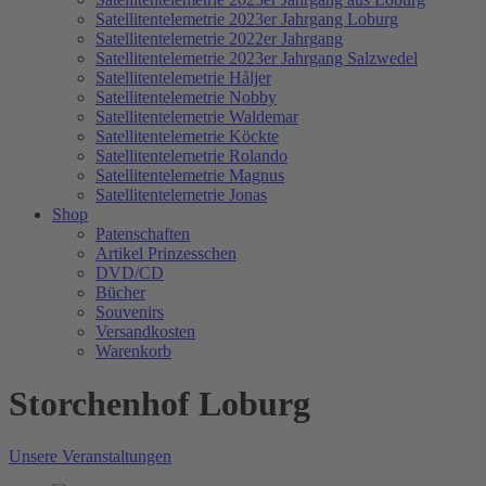
Satellitentelemetrie 2023er Jahrgang Loburg
Satellitentelemetrie 2022er Jahrgang
Satellitentelemetrie 2023er Jahrgang Salzwedel
Satellitentelemetrie Håljer
Satellitentelemetrie Nobby
Satellitentelemetrie Waldemar
Satellitentelemetrie Köckte
Satellitentelemetrie Rolando
Satellitentelemetrie Magnus
Satellitentelemetrie Jonas
Shop
Patenschaften
Artikel Prinzesschen
DVD/CD
Bücher
Souvenirs
Versandkosten
Warenkorb
Storchenhof Loburg
Unsere Veranstaltungen