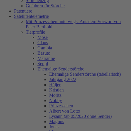
Storchenzug
Gefahren für Störche
Patentiere
Satellitentelemetrie
Mit Prinzesschen unterwegs. Aus dem Vorwort von
Peter Berthold
Tierprofile
Mose
Claus
Gambia
Basuto
Marianne
Seppl
Ehemalige Senderstörche
Ehemalige Senderstörche (tabellarisch)
Jahrgang 2022
Håljer
Kristian
Moritz
Nobby
Prinzesschen
Albert von Lotto
Lysann (ab 05/2020 ohne Sender)
Magnus
Jonas