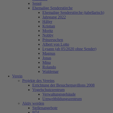
Seppl
Ehemalige Senderstörche
Ehemalige Senderstörche (tabellarisch)
Jahrgang 2022
Håljer
Kristian
Moritz
Nobby
Prinzesschen
Albert von Lotto
Lysann (ab 05/2020 ohne Sender)
Magnus
Jonas
Mina
Rolando
Waldemar
Verein
Projekte des Vereins
Errichtung der Besucherpavillons 2008
Vogelschutzzentrum
Verwaltungsgebäude
Umweltbildungszentrum
Aktiv werden
Stellenangebote
FÖJ