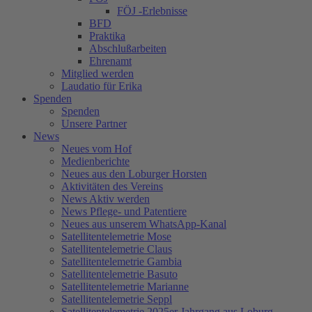
FÖJ -Erlebnisse
BFD
Praktika
Abschlußarbeiten
Ehrenamt
Mitglied werden
Laudatio für Erika
Spenden
Spenden
Unsere Partner
News
Neues vom Hof
Medienberichte
Neues aus den Loburger Horsten
Aktivitäten des Vereins
News Aktiv werden
News Pflege- und Patentiere
Neues aus unserem WhatsApp-Kanal
Satellitentelemetrie Mose
Satellitentelemetrie Claus
Satellitentelemetrie Gambia
Satellitentelemetrie Basuto
Satellitentelemetrie Marianne
Satellitentelemetrie Seppl
Satellitentelemetrie 2025er Jahrgang aus Loburg