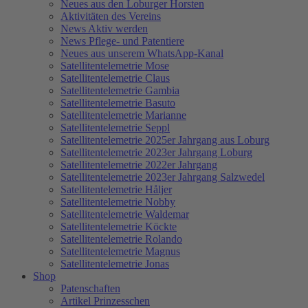
Neues aus den Loburger Horsten
Aktivitäten des Vereins
News Aktiv werden
News Pflege- und Patentiere
Neues aus unserem WhatsApp-Kanal
Satellitentelemetrie Mose
Satellitentelemetrie Claus
Satellitentelemetrie Gambia
Satellitentelemetrie Basuto
Satellitentelemetrie Marianne
Satellitentelemetrie Seppl
Satellitentelemetrie 2025er Jahrgang aus Loburg
Satellitentelemetrie 2023er Jahrgang Loburg
Satellitentelemetrie 2022er Jahrgang
Satellitentelemetrie 2023er Jahrgang Salzwedel
Satellitentelemetrie Håljer
Satellitentelemetrie Nobby
Satellitentelemetrie Waldemar
Satellitentelemetrie Köckte
Satellitentelemetrie Rolando
Satellitentelemetrie Magnus
Satellitentelemetrie Jonas
Shop
Patenschaften
Artikel Prinzesschen