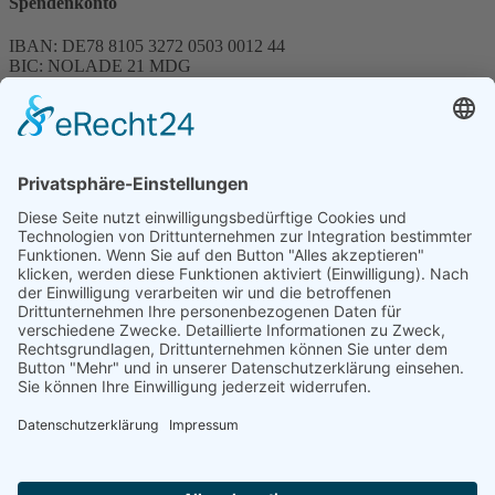
Spendenkonto
IBAN: DE78 8105 3272 0503 0012 44
BIC: NOLADE 21 MDG
Sparkasse MagdeBurg
Spenden können steuerlich abgesetzt werden
Förderung
© 1987 – 2025
Storchenhof Loburg e.V.
Alle Rechte vorbehalten.
Cookie-Einstellungen
Navigation überspringen
Impressum
Haftungsausschluss
Widerrufsrecht
Datenschutz