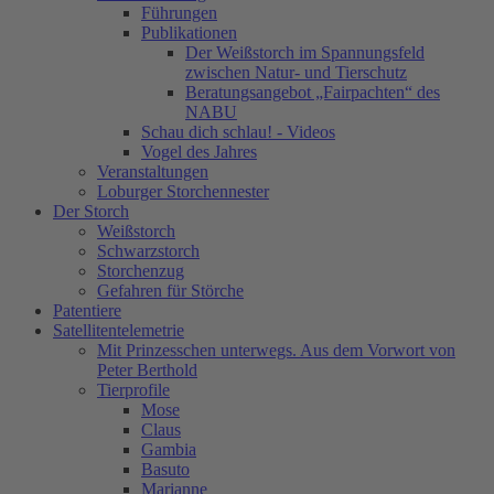
Führungen
Publikationen
Der Weißstorch im Spannungsfeld
zwischen Natur- und Tierschutz
Beratungsangebot „Fairpachten“ des
NABU
Schau dich schlau! - Videos
Vogel des Jahres
Veranstaltungen
Loburger Storchennester
Der Storch
Weißstorch
Schwarzstorch
Storchenzug
Gefahren für Störche
Patentiere
Satellitentelemetrie
Mit Prinzesschen unterwegs. Aus dem Vorwort von
Peter Berthold
Tierprofile
Mose
Claus
Gambia
Basuto
Marianne