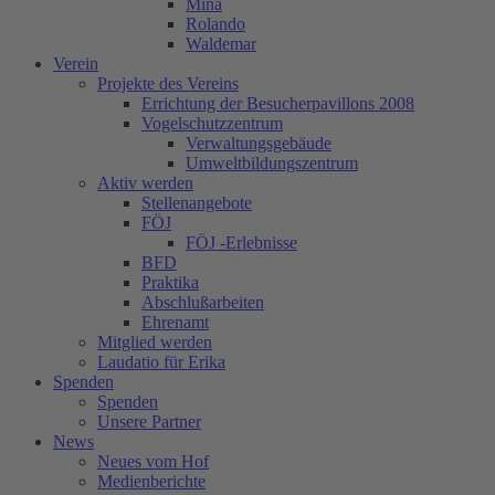
Mina
Rolando
Waldemar
Verein
Projekte des Vereins
Errichtung der Besucherpavillons 2008
Vogelschutzzentrum
Verwaltungsgebäude
Umweltbildungszentrum
Aktiv werden
Stellenangebote
FÖJ
FÖJ -Erlebnisse
BFD
Praktika
Abschlußarbeiten
Ehrenamt
Mitglied werden
Laudatio für Erika
Spenden
Spenden
Unsere Partner
News
Neues vom Hof
Medienberichte