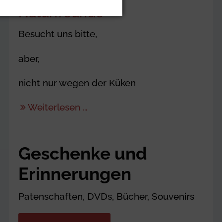
Naturfreunde
Besucht uns bitte,
aber,
nicht nur wegen der Küken
Weiterlesen …
Geschenke und
Erinnerungen
Patenschaften, DVDs, Bücher, Souvenirs