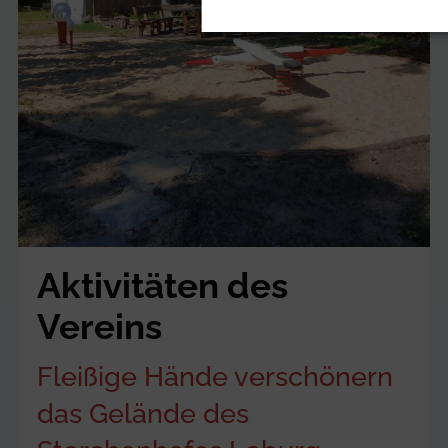
Aktivitäten des
Vereins
Fleißige Hände verschönern
das Gelände des