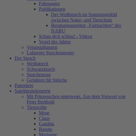
Führungen
Publikationen
Der Weißstorch im Spannungsfeld
zwischen Natur- und Tierschutz
Beratungsangebot „Fairpachten“ des
NABU
Schau dich schlau! - Videos
Vogel des Jahres
Veranstaltungen
Loburger Storchennester
Der Storch
Weißstorch
Schwarzstorch
Storchenzug
Gefahren für Störche
Patentiere
Satellitentelemetrie
Mit Prinzesschen unterwegs. Aus dem Vorwort von
Peter Berthold
Tierprofile
Mose
Claus
Gambia
Basuto
Marianne