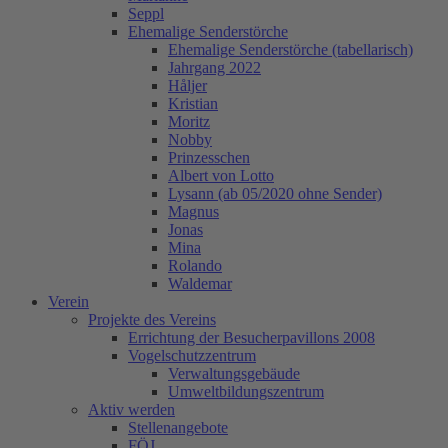
Seppl
Ehemalige Senderstörche
Ehemalige Senderstörche (tabellarisch)
Jahrgang 2022
Håljer
Kristian
Moritz
Nobby
Prinzesschen
Albert von Lotto
Lysann (ab 05/2020 ohne Sender)
Magnus
Jonas
Mina
Rolando
Waldemar
Verein
Projekte des Vereins
Errichtung der Besucherpavillons 2008
Vogelschutzzentrum
Verwaltungsgebäude
Umweltbildungszentrum
Aktiv werden
Stellenangebote
FÖJ