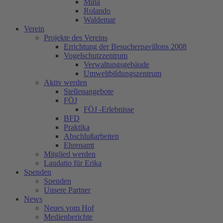
Mina
Rolando
Waldemar
Verein
Projekte des Vereins
Errichtung der Besucherpavillons 2008
Vogelschutzzentrum
Verwaltungsgebäude
Umweltbildungszentrum
Aktiv werden
Stellenangebote
FÖJ
FÖJ -Erlebnisse
BFD
Praktika
Abschlußarbeiten
Ehrenamt
Mitglied werden
Laudatio für Erika
Spenden
Spenden
Unsere Partner
News
Neues vom Hof
Medienberichte