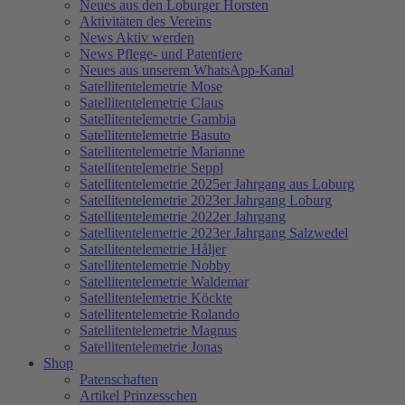
Neues aus den Loburger Horsten
Aktivitäten des Vereins
News Aktiv werden
News Pflege- und Patentiere
Neues aus unserem WhatsApp-Kanal
Satellitentelemetrie Mose
Satellitentelemetrie Claus
Satellitentelemetrie Gambia
Satellitentelemetrie Basuto
Satellitentelemetrie Marianne
Satellitentelemetrie Seppl
Satellitentelemetrie 2025er Jahrgang aus Loburg
Satellitentelemetrie 2023er Jahrgang Loburg
Satellitentelemetrie 2022er Jahrgang
Satellitentelemetrie 2023er Jahrgang Salzwedel
Satellitentelemetrie Håljer
Satellitentelemetrie Nobby
Satellitentelemetrie Waldemar
Satellitentelemetrie Köckte
Satellitentelemetrie Rolando
Satellitentelemetrie Magnus
Satellitentelemetrie Jonas
Shop
Patenschaften
Artikel Prinzesschen