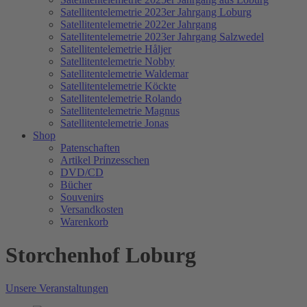
Satellitentelemetrie 2023er Jahrgang Loburg
Satellitentelemetrie 2022er Jahrgang
Satellitentelemetrie 2023er Jahrgang Salzwedel
Satellitentelemetrie Håljer
Satellitentelemetrie Nobby
Satellitentelemetrie Waldemar
Satellitentelemetrie Köckte
Satellitentelemetrie Rolando
Satellitentelemetrie Magnus
Satellitentelemetrie Jonas
Shop
Patenschaften
Artikel Prinzesschen
DVD/CD
Bücher
Souvenirs
Versandkosten
Warenkorb
Storchenhof Loburg
Unsere Veranstaltungen