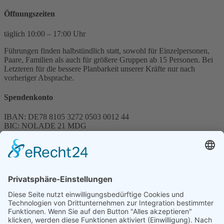
Öffnungszeiten
täglich 10:00 – 17:00 Uhr
Führungen finden halbstündlich statt, sowohl für Einzelpersonen,
Paare, Familien als auch für größere Gruppen ab 15 Personen. Bei
Letzteren für die bessere Planbarkeit unserer Kräfte nur nach
vorheriger Absprache.
Spendenkonto
IBAN: DE78 8105 3272 0503 0012 44
BIC: NOLADE 21 MDG
Sparkasse MagdeBurg
Spenden können steuerlich abgesetzt werden
Förderung
© 1987 – 2025