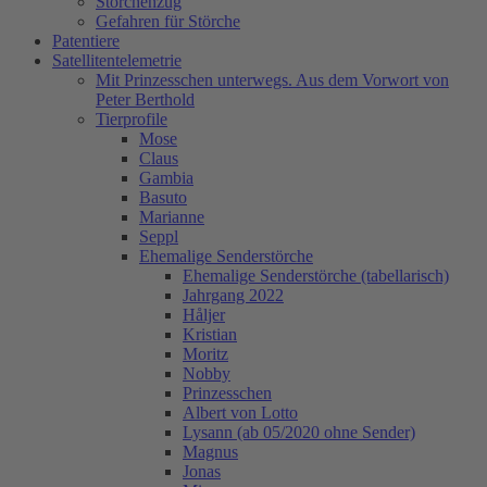
Storchenzug
Gefahren für Störche
Patentiere
Satellitentelemetrie
Mit Prinzesschen unterwegs. Aus dem Vorwort von
Peter Berthold
Tierprofile
Mose
Claus
Gambia
Basuto
Marianne
Seppl
Ehemalige Senderstörche
Ehemalige Senderstörche (tabellarisch)
Jahrgang 2022
Håljer
Kristian
Moritz
Nobby
Prinzesschen
Albert von Lotto
Lysann (ab 05/2020 ohne Sender)
Magnus
Jonas