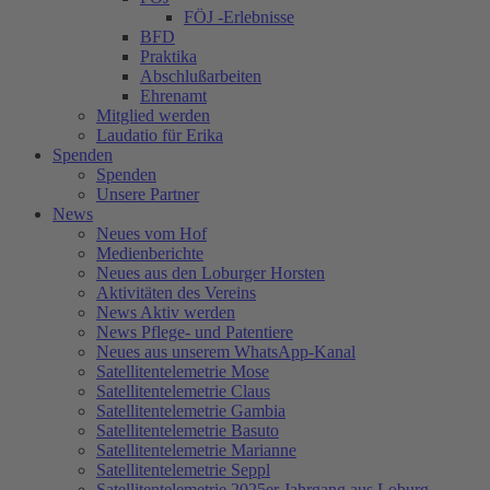
FÖJ -Erlebnisse
BFD
Praktika
Abschlußarbeiten
Ehrenamt
Mitglied werden
Laudatio für Erika
Spenden
Spenden
Unsere Partner
News
Neues vom Hof
Medienberichte
Neues aus den Loburger Horsten
Aktivitäten des Vereins
News Aktiv werden
News Pflege- und Patentiere
Neues aus unserem WhatsApp-Kanal
Satellitentelemetrie Mose
Satellitentelemetrie Claus
Satellitentelemetrie Gambia
Satellitentelemetrie Basuto
Satellitentelemetrie Marianne
Satellitentelemetrie Seppl
Satellitentelemetrie 2025er Jahrgang aus Loburg