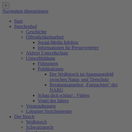
×
Navigation überspringen
Start
Storchenhof
Geschichte
Öffentlichkeitsarbeit
Social-Media Infobox
Informationen für Pressevertreter
Aktiver Umweltschutz
Umweltbildung
Führungen
Publikationen
Der Weißstorch im Spannungsfeld
zwischen Natur- und Tierschutz
Beratungsangebot „Fairpachten“ des
NABU
Schau dich schlau! - Videos
Vogel des Jahres
Veranstaltungen
Loburger Storchennester
Der Storch
Weißstorch
Schwarzstorch