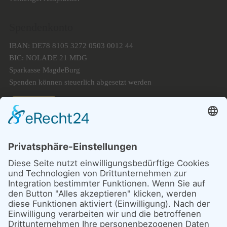
Spendenkonto
IBAN: DE78 8105 3272 0503 0012 44
BIC: NOLADE 21 MDG
Sparkasse MagdeBurg
Spenden können steuerlich abgesetzt werden
Förderung
© 1987 – 2025
Storchenhof Loburg e.V.
Alle Rechte vorbehalten.
Cookie-Einstellungen