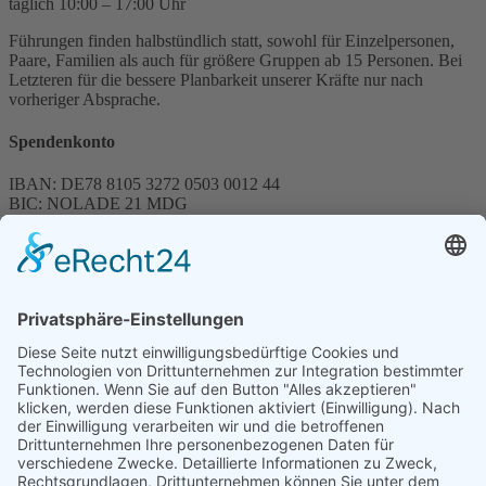
täglich 10:00 – 17:00 Uhr
Führungen finden halbstündlich statt, sowohl für Einzelpersonen,
Paare, Familien als auch für größere Gruppen ab 15 Personen. Bei
Letzteren für die bessere Planbarkeit unserer Kräfte nur nach
vorheriger Absprache.
Spendenkonto
IBAN: DE78 8105 3272 0503 0012 44
BIC: NOLADE 21 MDG
Sparkasse MagdeBurg
Spenden können steuerlich abgesetzt werden
Förderung
© 1987 – 2025
Storchenhof Loburg e.V.
Alle Rechte vorbehalten.