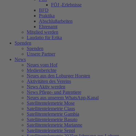
FÖJ -Erlebnisse
BFD
Praktika
Abschlußarbeiten
Ehrenamt
Mitglied werden
Laudatio für Erika
Spenden
Spenden
Unsere Partner
News
Neues vom Hof
Medienberichte
Neues aus den Loburger Horsten
Aktivitäten des Vereins
News Aktiv werden
News Pflege- und Patentiere
Neues aus unserem WhatsApp-Kanal
Satellitentelemetrie Mose
Satellitentelemetrie Claus
Satellitentelemetrie Gambia
Satellitentelemetrie Basuto
Satellitentelemetrie Marianne
Satellitentelemetrie Seppl
Satellitentelemetrie 2025er Jahrgang aus Loburg