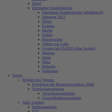
Seppl
Ehemalige Senderstörche
Ehemalige Senderstörche (tabellarisch)
Jahrgang 2022
Håljer
Kristian
Moritz
Nobby
Prinzesschen
Albert von Lotto
Lysann (ab 05/2020 ohne Sender)
Magnus
Jonas
Mina
Rolando
Waldemar
Verein
Projekte des Vereins
Errichtung der Besucherpavillons 2008
Vogelschutzzentrum
Verwaltungsgebäude
Umweltbildungszentrum
Aktiv werden
Stellenangebote
FÖJ