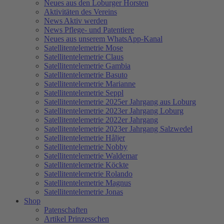
Neues aus den Loburger Horsten
Aktivitäten des Vereins
News Aktiv werden
News Pflege- und Patentiere
Neues aus unserem WhatsApp-Kanal
Satellitentelemetrie Mose
Satellitentelemetrie Claus
Satellitentelemetrie Gambia
Satellitentelemetrie Basuto
Satellitentelemetrie Marianne
Satellitentelemetrie Seppl
Satellitentelemetrie 2025er Jahrgang aus Loburg
Satellitentelemetrie 2023er Jahrgang Loburg
Satellitentelemetrie 2022er Jahrgang
Satellitentelemetrie 2023er Jahrgang Salzwedel
Satellitentelemetrie Håljer
Satellitentelemetrie Nobby
Satellitentelemetrie Waldemar
Satellitentelemetrie Köckte
Satellitentelemetrie Rolando
Satellitentelemetrie Magnus
Satellitentelemetrie Jonas
Shop
Patenschaften
Artikel Prinzesschen