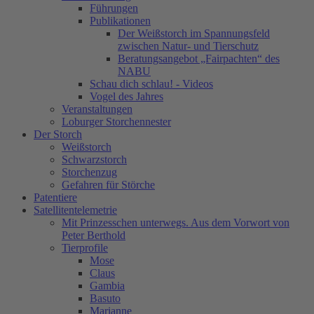
Führungen
Publikationen
Der Weißstorch im Spannungsfeld
zwischen Natur- und Tierschutz
Beratungsangebot „Fairpachten“ des
NABU
Schau dich schlau! - Videos
Vogel des Jahres
Veranstaltungen
Loburger Storchennester
Der Storch
Weißstorch
Schwarzstorch
Storchenzug
Gefahren für Störche
Patentiere
Satellitentelemetrie
Mit Prinzesschen unterwegs. Aus dem Vorwort von
Peter Berthold
Tierprofile
Mose
Claus
Gambia
Basuto
Marianne