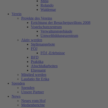
Mina
Rolando
Waldemar
Verein
Projekte des Vereins
Errichtung der Besucherpavillons 2008
Vogelschutzzentrum
Verwaltungsgebäude
Umweltbildungszentrum
Aktiv werden
Stellenangebote
FÖJ
FÖJ -Erlebnisse
BFD
Praktika
Abschlußarbeiten
Ehrenamt
Mitglied werden
Laudatio für Erika
Spenden
Spenden
Unsere Partner
News
Neues vom Hof
Medienberichte