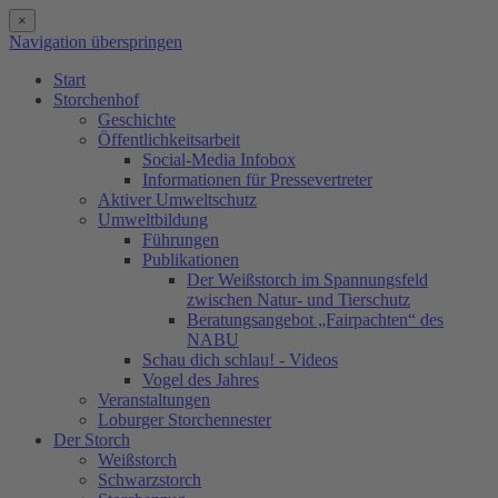
×
Navigation überspringen
Start
Storchenhof
Geschichte
Öffentlichkeitsarbeit
Social-Media Infobox
Informationen für Pressevertreter
Aktiver Umweltschutz
Umweltbildung
Führungen
Publikationen
Der Weißstorch im Spannungsfeld
zwischen Natur- und Tierschutz
Beratungsangebot „Fairpachten“ des
NABU
Schau dich schlau! - Videos
Vogel des Jahres
Veranstaltungen
Loburger Storchennester
Der Storch
Weißstorch
Schwarzstorch