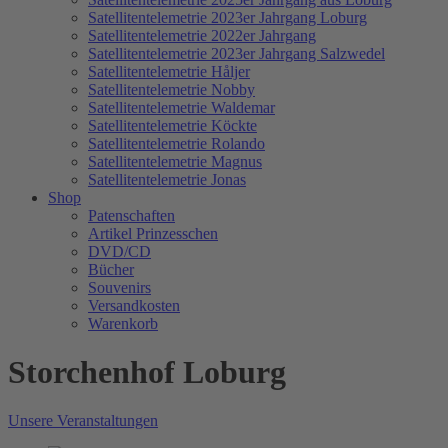
Satellitentelemetrie 2023er Jahrgang Loburg
Satellitentelemetrie 2022er Jahrgang
Satellitentelemetrie 2023er Jahrgang Salzwedel
Satellitentelemetrie Håljer
Satellitentelemetrie Nobby
Satellitentelemetrie Waldemar
Satellitentelemetrie Köckte
Satellitentelemetrie Rolando
Satellitentelemetrie Magnus
Satellitentelemetrie Jonas
Shop
Patenschaften
Artikel Prinzesschen
DVD/CD
Bücher
Souvenirs
Versandkosten
Warenkorb
Storchenhof Loburg
Unsere Veranstaltungen