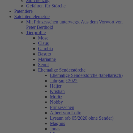
Storchenzug
Gefahren für Störche
Patentiere
Satellitentelemetrie
Mit Prinzesschen unterwegs. Aus dem Vorwort von
Peter Berthold
Tierprofile
Mose
Claus
Gambia
Basuto
Marianne
Seppl
Ehemalige Senderstörche
Ehemalige Senderstörche (tabellarisch)
Jahrgang 2022
Håljer
Kristian
Moritz
Nobby
Prinzesschen
Albert von Lotto
Lysann (ab 05/2020 ohne Sender)
Magnus
Jonas