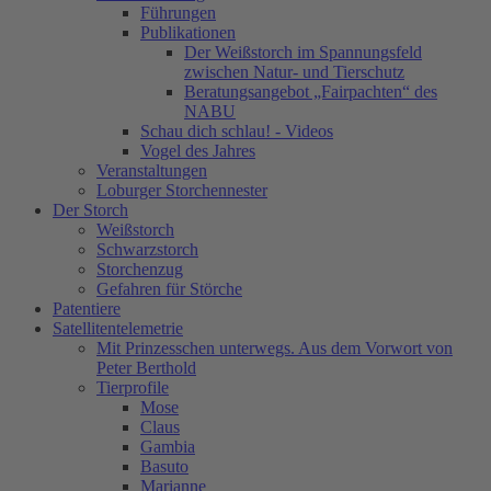
Führungen
Publikationen
Der Weißstorch im Spannungsfeld
zwischen Natur- und Tierschutz
Beratungsangebot „Fairpachten“ des
NABU
Schau dich schlau! - Videos
Vogel des Jahres
Veranstaltungen
Loburger Storchennester
Der Storch
Weißstorch
Schwarzstorch
Storchenzug
Gefahren für Störche
Patentiere
Satellitentelemetrie
Mit Prinzesschen unterwegs. Aus dem Vorwort von
Peter Berthold
Tierprofile
Mose
Claus
Gambia
Basuto
Marianne