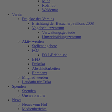
Mina
Rolando
Waldemar
Verein
Projekte des Vereins
Errichtung der Besucherpavillons 2008
Vogelschutzzentrum
Verwaltungsgebäude
Umweltbildungszentrum
Aktiv werden
Stellenangebote
FÖJ
FÖJ -Erlebnisse
BFD
Praktika
Abschlußarbeiten
Ehrenamt
Mitglied werden
Laudatio für Erika
Spenden
Spenden
Unsere Partner
News
Neues vom Hof
Medienberichte