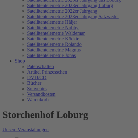
Satellitentelemetrie 2023er Jahrgang Loburg
Satellitentelemetrie 2022er Jahrgang
Satellitentelemetrie 2023er Jahrgang Salzwedel
Satellitentelemetrie Håljer
Satellitentelemetrie Nobby
Satellitentelemetrie Waldemar
Satellitentelemetrie Köckte
Satellitentelemetrie Rolando
Satellitentelemetrie Magnus
Satellitentelemetrie Jonas
Shop
Patenschaften
Artikel Prinzesschen
DVD/CD
Bücher
Souvenirs
Versandkosten
Warenkorb
Storchenhof Loburg
Unsere Veranstaltungen