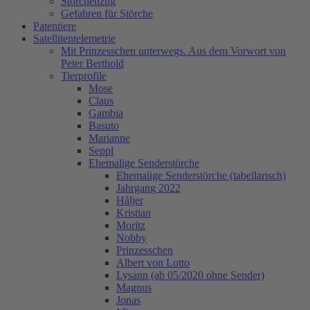
Storchenzug
Gefahren für Störche
Patentiere
Satellitentelemetrie
Mit Prinzesschen unterwegs. Aus dem Vorwort von
Peter Berthold
Tierprofile
Mose
Claus
Gambia
Basuto
Marianne
Seppl
Ehemalige Senderstörche
Ehemalige Senderstörche (tabellarisch)
Jahrgang 2022
Håljer
Kristian
Moritz
Nobby
Prinzesschen
Albert von Lotto
Lysann (ab 05/2020 ohne Sender)
Magnus
Jonas