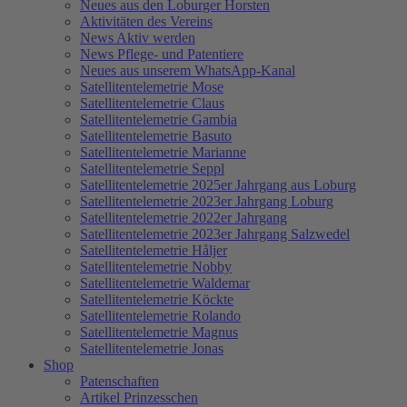
Neues aus den Loburger Horsten
Aktivitäten des Vereins
News Aktiv werden
News Pflege- und Patentiere
Neues aus unserem WhatsApp-Kanal
Satellitentelemetrie Mose
Satellitentelemetrie Claus
Satellitentelemetrie Gambia
Satellitentelemetrie Basuto
Satellitentelemetrie Marianne
Satellitentelemetrie Seppl
Satellitentelemetrie 2025er Jahrgang aus Loburg
Satellitentelemetrie 2023er Jahrgang Loburg
Satellitentelemetrie 2022er Jahrgang
Satellitentelemetrie 2023er Jahrgang Salzwedel
Satellitentelemetrie Håljer
Satellitentelemetrie Nobby
Satellitentelemetrie Waldemar
Satellitentelemetrie Köckte
Satellitentelemetrie Rolando
Satellitentelemetrie Magnus
Satellitentelemetrie Jonas
Shop
Patenschaften
Artikel Prinzesschen