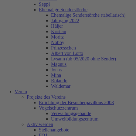
Seppl
Ehemalige Senderstörche
Ehemalige Senderstörche (tabellarisch)
Jahrgang 2022
Håljer
Kristian
Moritz
Nobby
Prinzesschen
Albert von Lotto
Lysann (ab 05/2020 ohne Sender)
Magnus
Jonas
Mina
Rolando
Waldemar
Verein
Projekte des Vereins
Errichtung der Besucherpavillons 2008
Vogelschutzzentrum
Verwaltungsgebäude
Umweltbildungszentrum
Aktiv werden
Stellenangebote
FÖJ