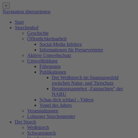
×
Navigation überspringen
Start
Storchenhof
Geschichte
Öffentlichkeitsarbeit
Social-Media Infobox
Informationen für Pressevertreter
Aktiver Umweltschutz
Umweltbildung
Führungen
Publikationen
Der Weißstorch im Spannungsfeld
zwischen Natur- und Tierschutz
Beratungsangebot „Fairpachten“ des
NABU
Schau dich schlau! - Videos
Vogel des Jahres
Veranstaltungen
Loburger Storchennester
Der Storch
Weißstorch
Schwarzstorch