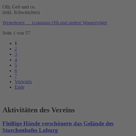
Olli, Geb und co.
(inkl. Schwänchen)
Weiterlesen …
Graugans Olli und andere Wasservögel
Seite 1 von 57
1
2
3
4
5
6
7
Vorwärts
Ende
Aktivitäten des Vereins
Fleißige Hände verschönern das Gelände des
Storchenhofes Loburg