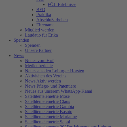
FÖJ -Erlebnisse
BFD
Praktika
Abschlußarbeiten
Ehrenamt
Mitglied werden
Laudatio für Erika
Spenden
Spenden
Unsere Partner
News
Neues vom Hof
Medienberichte
Neues aus den Loburger Horsten
Aktivitäten des Vereins
News Aktiv werden
News Pflege- und Patentiere
Neues aus unserem WhatsApp-Kanal
Satellitentelemetrie Mose
Satellitentelemetrie Claus
Satellitentelemetrie Gambia
Satellitentelemetrie Basuto
Satellitentelemetrie Marianne
Satellitentelemetrie Seppl
Satellitentelemetrie 2025er Jahrgang aus Loburg