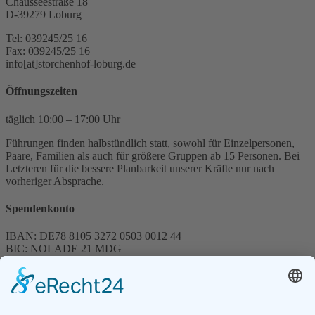
Chausseestraße 18
D-39279 Loburg
Tel: 039245/25 16
Fax: 039245/25 16
info[at]storchenhof-loburg.de
Öffnungszeiten
täglich 10:00 – 17:00 Uhr
Führungen finden halbstündlich statt, sowohl für Einzelpersonen,
Paare, Familien als auch für größere Gruppen ab 15 Personen. Bei
Letzteren für die bessere Planbarkeit unserer Kräfte nur nach
vorheriger Absprache.
Spendenkonto
IBAN: DE78 8105 3272 0503 0012 44
BIC: NOLADE 21 MDG
Sparkasse MagdeBurg
Spenden können steuerlich abgesetzt werden