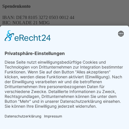
Spendenkonto
IBAN: DE78 8105 3272 0503 0012 44
BIC: NOLADE 21 MDG
Sparkasse MagdeBurg
Spenden können steuerlich abgesetzt werden
Förderung
© 1987 – 2025
Storchenhof Loburg e.V.
Alle Rechte vorbehalten.
Cookie-Einstellungen
Navigation überspringen
Impressum
Haftungsausschluss
Widerrufsrecht