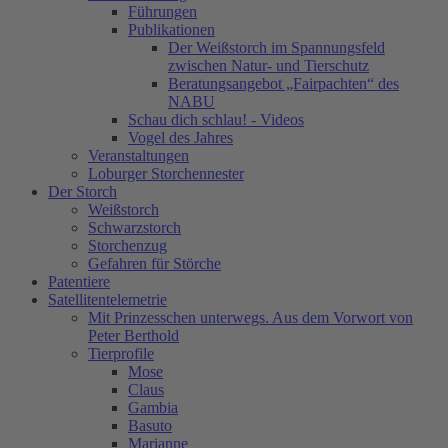
Führungen
Publikationen
Der Weißstorch im Spannungsfeld
zwischen Natur- und Tierschutz
Beratungsangebot „Fairpachten“ des
NABU
Schau dich schlau! - Videos
Vogel des Jahres
Veranstaltungen
Loburger Storchennester
Der Storch
Weißstorch
Schwarzstorch
Storchenzug
Gefahren für Störche
Patentiere
Satellitentelemetrie
Mit Prinzesschen unterwegs. Aus dem Vorwort von
Peter Berthold
Tierprofile
Mose
Claus
Gambia
Basuto
Marianne