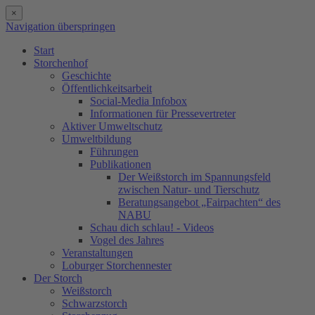
×
Navigation überspringen
Start
Storchenhof
Geschichte
Öffentlichkeitsarbeit
Social-Media Infobox
Informationen für Pressevertreter
Aktiver Umweltschutz
Umweltbildung
Führungen
Publikationen
Der Weißstorch im Spannungsfeld
zwischen Natur- und Tierschutz
Beratungsangebot „Fairpachten“ des
NABU
Schau dich schlau! - Videos
Vogel des Jahres
Veranstaltungen
Loburger Storchennester
Der Storch
Weißstorch
Schwarzstorch