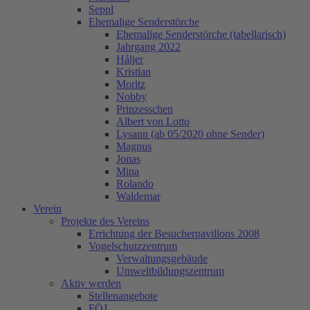
Seppl
Ehemalige Senderstörche
Ehemalige Senderstörche (tabellarisch)
Jahrgang 2022
Håljer
Kristian
Moritz
Nobby
Prinzesschen
Albert von Lotto
Lysann (ab 05/2020 ohne Sender)
Magnus
Jonas
Mina
Rolando
Waldemar
Verein
Projekte des Vereins
Errichtung der Besucherpavillons 2008
Vogelschutzzentrum
Verwaltungsgebäude
Umweltbildungszentrum
Aktiv werden
Stellenangebote
FÖJ