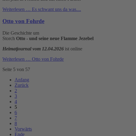
Weiterlesen …
Es schwant uns da was....
Otto von Fohrde
Die Geschichte um
Storch
Otto - und seine neue Flamme Jezebel
Heimatjournal vom 12.04.2026
ist online
Weiterlesen …
Otto von Fohrde
Seite 5 von 57
Anfang
Zurück
2
3
4
5
6
7
8
Vorwärts
Ende