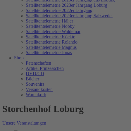
Satellitentelemetrie 2023er Jahrgang Loburg
Satellitentelemetrie 2022er Jahrgang
Satellitentelemetrie 2023er Jahrgang Salzwedel
Satellitentelemetrie Håljer
Satellitentelemetrie Nobby
Satellitentelemetrie Waldemar
Satellitentelemetrie Köckte
Satellitentelemetrie Rolando
Satellitentelemetrie Magnus
Satellitentelemetrie Jonas
Shop
Patenschaften
Artikel Prinzesschen
DVD/CD
Bücher
Souvenirs
Versandkosten
Warenkorb
Storchenhof Loburg
Unsere Veranstaltungen