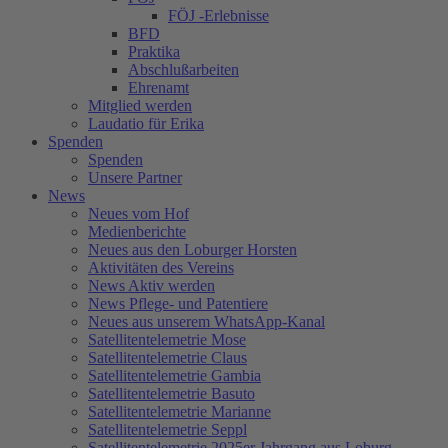
FÖJ -Erlebnisse
BFD
Praktika
Abschlußarbeiten
Ehrenamt
Mitglied werden
Laudatio für Erika
Spenden
Spenden
Unsere Partner
News
Neues vom Hof
Medienberichte
Neues aus den Loburger Horsten
Aktivitäten des Vereins
News Aktiv werden
News Pflege- und Patentiere
Neues aus unserem WhatsApp-Kanal
Satellitentelemetrie Mose
Satellitentelemetrie Claus
Satellitentelemetrie Gambia
Satellitentelemetrie Basuto
Satellitentelemetrie Marianne
Satellitentelemetrie Seppl
Satellitentelemetrie 2025er Jahrgang aus Loburg