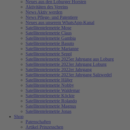
Neues aus den Loburger Horsten
Aktivitäten des Vereins
News Aktiv werden
News Pflege- und Patentiere
Neues aus unserem WhatsApp-Kanal
Satellitentelemetrie Mose
Satellitentelemetrie Claus
Satellitentelemetrie Gambia
Satellitentelemetrie Basuto
Satellitentelemetrie Marianne
Satellitentelemetrie Seppl
Satellitentelemetrie 2025er Jahrgang aus Loburg
Satellitentelemetrie 2023er Jahrgang Loburg
Satellitentelemetrie 2022er Jahrgang
Satellitentelemetrie 2023er Jahrgang Salzwedel
Satellitentelemetrie Håljer
Satellitentelemetrie Nobby
Satellitentelemetrie Waldemar
Satellitentelemetrie Köckte
Satellitentelemetrie Rolando
Satellitentelemetrie Magnus
Satellitentelemetrie Jonas
Shop
Patenschaften
Artikel Prinzesschen