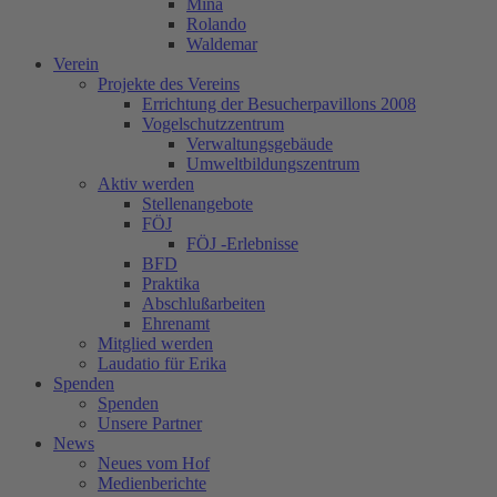
Mina
Rolando
Waldemar
Verein
Projekte des Vereins
Errichtung der Besucherpavillons 2008
Vogelschutzzentrum
Verwaltungsgebäude
Umweltbildungszentrum
Aktiv werden
Stellenangebote
FÖJ
FÖJ -Erlebnisse
BFD
Praktika
Abschlußarbeiten
Ehrenamt
Mitglied werden
Laudatio für Erika
Spenden
Spenden
Unsere Partner
News
Neues vom Hof
Medienberichte