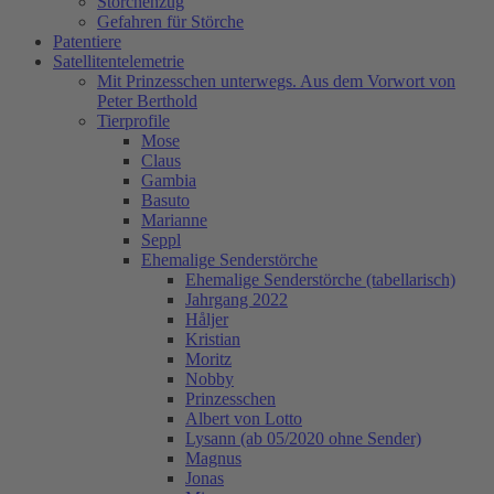
Storchenzug
Gefahren für Störche
Patentiere
Satellitentelemetrie
Mit Prinzesschen unterwegs. Aus dem Vorwort von
Peter Berthold
Tierprofile
Mose
Claus
Gambia
Basuto
Marianne
Seppl
Ehemalige Senderstörche
Ehemalige Senderstörche (tabellarisch)
Jahrgang 2022
Håljer
Kristian
Moritz
Nobby
Prinzesschen
Albert von Lotto
Lysann (ab 05/2020 ohne Sender)
Magnus
Jonas