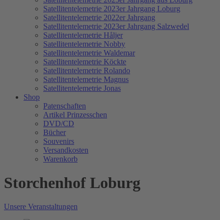
Satellitentelemetrie 2023er Jahrgang Loburg
Satellitentelemetrie 2022er Jahrgang
Satellitentelemetrie 2023er Jahrgang Salzwedel
Satellitentelemetrie Håljer
Satellitentelemetrie Nobby
Satellitentelemetrie Waldemar
Satellitentelemetrie Köckte
Satellitentelemetrie Rolando
Satellitentelemetrie Magnus
Satellitentelemetrie Jonas
Shop
Patenschaften
Artikel Prinzesschen
DVD/CD
Bücher
Souvenirs
Versandkosten
Warenkorb
Storchenhof Loburg
Unsere Veranstaltungen