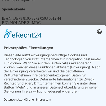
Spendenkonto
IBAN: DE78 8105 3272 0503 0012 44
BIC: NOLADE 21 MDG
Sparkasse MagdeBurg
Spenden können steuerlich abgesetzt werden
Förderung
© 1987 – 2025
Storchenhof Loburg e.V.
Alle Rechte vorbehalten.
Cookie-Einstellungen
Navigation überspringen
Impressum
Haftungsausschluss