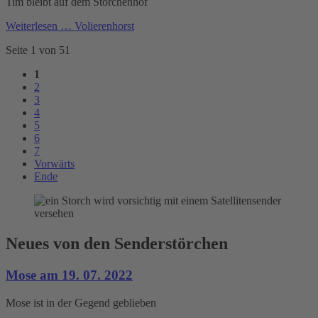
Tim bleibt auf dem Storchenhof
Weiterlesen …
Volierenhorst
Seite 1 von 51
1
2
3
4
5
6
7
Vorwärts
Ende
Neues von den Senderstörchen
Mose am 19. 07. 2022
Mose ist in der Gegend geblieben