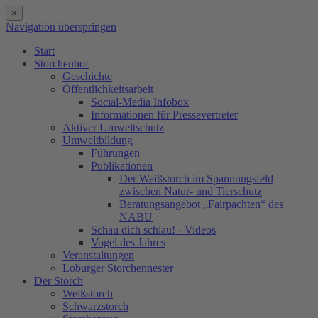
×
Navigation überspringen
Start
Storchenhof
Geschichte
Öffentlichkeitsarbeit
Social-Media Infobox
Informationen für Pressevertreter
Aktiver Umweltschutz
Umweltbildung
Führungen
Publikationen
Der Weißstorch im Spannungsfeld
zwischen Natur- und Tierschutz
Beratungsangebot „Fairpachten“ des
NABU
Schau dich schlau! - Videos
Vogel des Jahres
Veranstaltungen
Loburger Storchennester
Der Storch
Weißstorch
Schwarzstorch