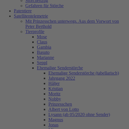
Storchenzug
Gefahren für Störche
Patentiere
Satellitentelemetrie
Mit Prinzesschen unterwegs. Aus dem Vorwort von
Peter Berthold
Tierprofile
Mose
Claus
Gambia
Basuto
Marianne
Seppl
Ehemalige Senderstörche
Ehemalige Senderstörche (tabellarisch)
Jahrgang 2022
Håljer
Kristian
Moritz
Nobby
Prinzesschen
Albert von Lotto
Lysann (ab 05/2020 ohne Sender)
Magnus
Jonas