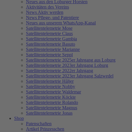
Neues aus den Loburger Horsten
Aktivitäten des Vereins
News Aktiv werden
News Pflege- und Patentiere
Neues aus unserem WhatsApp-Kanal
Satellitentelemetrie Mose
Satellitentelemetrie Claus
Satellitentelemetrie Gambia
Satellitentelemetrie Basuto
Satellitentelemetrie Marianne
Satellitentelemetrie Seppl
Satellitentelemetrie 2025er Jahrgang aus Loburg
Satellitentelemetrie 2023er Jahrgang Loburg
Satellitentelemetrie 2022er Jahrgang
Satellitentelemetrie 2023er Jahrgang Salzwedel
Satellitentelemetrie Håljer
Satellitentelemetrie Nobby
Satellitentelemetrie Waldemar
Satellitentelemetrie Köckte
Satellitentelemetrie Rolando
Satellitentelemetrie Magnus
Satellitentelemetrie Jonas
Shop
Patenschaften
Artikel Prinzesschen