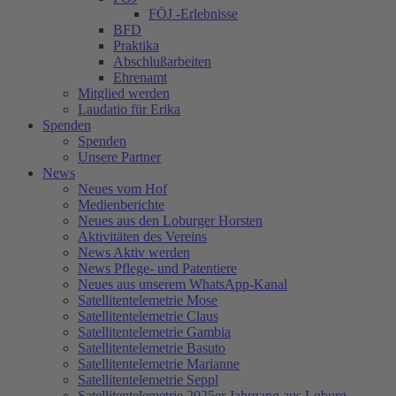
FÖJ -Erlebnisse
BFD
Praktika
Abschlußarbeiten
Ehrenamt
Mitglied werden
Laudatio für Erika
Spenden
Spenden
Unsere Partner
News
Neues vom Hof
Medienberichte
Neues aus den Loburger Horsten
Aktivitäten des Vereins
News Aktiv werden
News Pflege- und Patentiere
Neues aus unserem WhatsApp-Kanal
Satellitentelemetrie Mose
Satellitentelemetrie Claus
Satellitentelemetrie Gambia
Satellitentelemetrie Basuto
Satellitentelemetrie Marianne
Satellitentelemetrie Seppl
Satellitentelemetrie 2025er Jahrgang aus Loburg