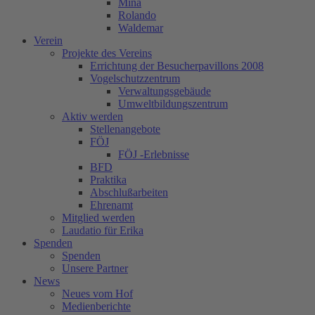
Mina
Rolando
Waldemar
Verein
Projekte des Vereins
Errichtung der Besucherpavillons 2008
Vogelschutzzentrum
Verwaltungsgebäude
Umweltbildungszentrum
Aktiv werden
Stellenangebote
FÖJ
FÖJ -Erlebnisse
BFD
Praktika
Abschlußarbeiten
Ehrenamt
Mitglied werden
Laudatio für Erika
Spenden
Spenden
Unsere Partner
News
Neues vom Hof
Medienberichte