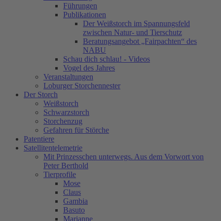
Führungen
Publikationen
Der Weißstorch im Spannungsfeld
zwischen Natur- und Tierschutz
Beratungsangebot „Fairpachten“ des
NABU
Schau dich schlau! - Videos
Vogel des Jahres
Veranstaltungen
Loburger Storchennester
Der Storch
Weißstorch
Schwarzstorch
Storchenzug
Gefahren für Störche
Patentiere
Satellitentelemetrie
Mit Prinzesschen unterwegs. Aus dem Vorwort von
Peter Berthold
Tierprofile
Mose
Claus
Gambia
Basuto
Marianne