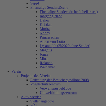
Seppl
Ehemalige Senderstörche
Ehemalige Senderstörche (tabellarisch)
Jahrgang 2022
Håljer
Kristian
Moritz
Nobby
Prinzesschen
Albert von Lotto
Lysann (ab 05/2020 ohne Sender)
Magnus
Jonas
Mina
Rolando
Waldemar
Verein
Projekte des Vereins
Errichtung der Besucherpavillons 2008
Vogelschutzzentrum
Verwaltungsgebäude
Umweltbildungszentrum
Aktiv werden
Stellenangebote
FÖJ