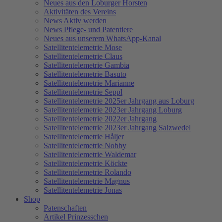
Neues aus den Loburger Horsten
Aktivitäten des Vereins
News Aktiv werden
News Pflege- und Patentiere
Neues aus unserem WhatsApp-Kanal
Satellitentelemetrie Mose
Satellitentelemetrie Claus
Satellitentelemetrie Gambia
Satellitentelemetrie Basuto
Satellitentelemetrie Marianne
Satellitentelemetrie Seppl
Satellitentelemetrie 2025er Jahrgang aus Loburg
Satellitentelemetrie 2023er Jahrgang Loburg
Satellitentelemetrie 2022er Jahrgang
Satellitentelemetrie 2023er Jahrgang Salzwedel
Satellitentelemetrie Håljer
Satellitentelemetrie Nobby
Satellitentelemetrie Waldemar
Satellitentelemetrie Köckte
Satellitentelemetrie Rolando
Satellitentelemetrie Magnus
Satellitentelemetrie Jonas
Shop
Patenschaften
Artikel Prinzesschen