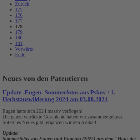
Zurück
175
176
177
178
179
180
181
Vorwärts
Ende
Neues von den Patentieren
Update -Eugen- Sommerfotos aus Pskov / 1.
Herbstauswilderung 2024 am 03.08.2024
Eugen hatte sich 2024 massiv verflogen!
Die ganze verrückte Geschichte haben wir zusammengefasst.
Sofern es Neues gibt, ergänzen wir den Artikel!
Update:
Sommerfotos von Eugen und Eugenia (2025) aus dem "Haus der