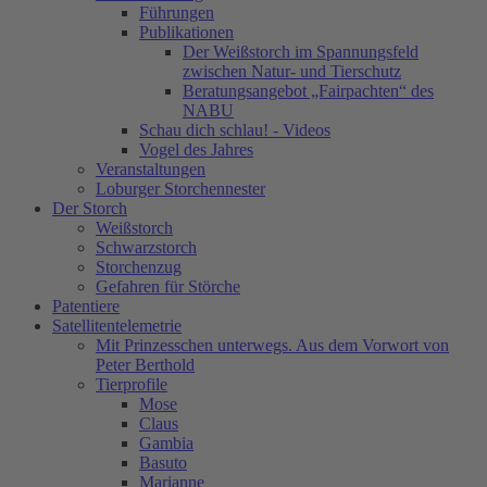
Führungen
Publikationen
Der Weißstorch im Spannungsfeld
zwischen Natur- und Tierschutz
Beratungsangebot „Fairpachten“ des
NABU
Schau dich schlau! - Videos
Vogel des Jahres
Veranstaltungen
Loburger Storchennester
Der Storch
Weißstorch
Schwarzstorch
Storchenzug
Gefahren für Störche
Patentiere
Satellitentelemetrie
Mit Prinzesschen unterwegs. Aus dem Vorwort von
Peter Berthold
Tierprofile
Mose
Claus
Gambia
Basuto
Marianne