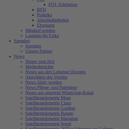
FÖJ -Erlebnisse
BFD
Praktika
Abschlußarbeiten
Ehrenamt
Mitglied werden
Laudatio für Erika
Spenden
Spenden
Unsere Partner
News
Neues vom Hof
Medienberichte
Neues aus den Loburger Horsten
Aktivitäten des Vereins
News Aktiv werden
News Pflege- und Patentiere
Neues aus unserem WhatsApp-Kanal
Satellitentelemetrie Mose
Satellitentelemetrie Claus
Satellitentelemetrie Gambia
Satellitentelemetrie Basuto
Satellitentelemetrie Marianne
Satellitentelemetrie Seppl
Satellitentelemetrie 2025er Jahrgang aus Loburg