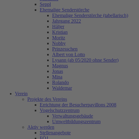
Seppl
Ehemalige Senderstörche
Ehemalige Senderstörche (tabellarisch)
Jahrgang 2022
Håljer
Kristian
Moritz
Nobby
Prinzesschen
Albert von Lotto
Lysann (ab 05/2020 ohne Sender)
Magnus
Jonas
Mina
Rolando
Waldemar
Verein
Projekte des Vereins
Errichtung der Besucherpavillons 2008
Vogelschutzzentrum
Verwaltungsgebäude
Umweltbildungszentrum
Aktiv werden
Stellenangebote
FÖJ