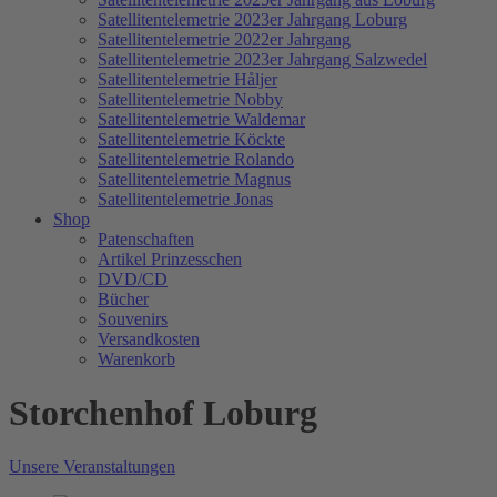
Satellitentelemetrie 2023er Jahrgang Loburg
Satellitentelemetrie 2022er Jahrgang
Satellitentelemetrie 2023er Jahrgang Salzwedel
Satellitentelemetrie Håljer
Satellitentelemetrie Nobby
Satellitentelemetrie Waldemar
Satellitentelemetrie Köckte
Satellitentelemetrie Rolando
Satellitentelemetrie Magnus
Satellitentelemetrie Jonas
Shop
Patenschaften
Artikel Prinzesschen
DVD/CD
Bücher
Souvenirs
Versandkosten
Warenkorb
Storchenhof Loburg
Unsere Veranstaltungen