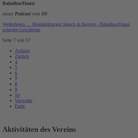
Baladino/Hansi
neuer
Podcast
vom BR
Weiterlesen …
Brandenburger Storch in Bayern - Baladino/Hansi
schreibt Geschichte
Seite 7 von 57
Anfang
Zurück
4
5
6
7
8
9
10
Vorwärts
Ende
Aktivitäten des Vereins