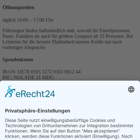
Öffnungszeiten
täglich 10:00 – 17:00 Uhr
Führungen finden halbstündlich statt, sowohl für Einzelpersonen,
Paare, Familien als auch für größere Gruppen ab 15 Personen. Bei
Letzteren für die bessere Planbarkeit unserer Kräfte nur nach
vorheriger Absprache.
Spendenkonto
IBAN: DE78 8105 3272 0503 0012 44
BIC: NOLADE 21 MDG
Sparkasse MagdeBurg
Spenden können steuerlich abgesetzt werden
Förderung
© 1987 – 2025