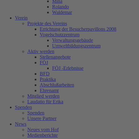
Mina
Rolando
Waldemar
Verein
Projekte des Vereins
Errichtung der Besucherpavillons 2008
Vogelschutzzentrum
Verwaltungsgebäude
Umweltbildungszentrum
Aktiv werden
Stellenangebote
FÖJ
FÖJ -Erlebnisse
BFD
Praktika
Abschlußarbeiten
Ehrenamt
Mitglied werden
Laudatio für Erika
Spenden
Spenden
Unsere Partner
News
Neues vom Hof
Medienberichte