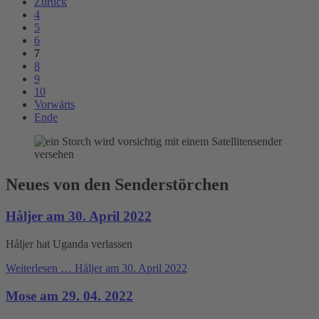
Zurück
4
5
6
7
8
9
10
Vorwärts
Ende
Neues von den Senderstörchen
Håljer am 30. April 2022
Håljer hat Uganda verlassen
Weiterlesen …
Håljer am 30. April 2022
Mose am 29. 04. 2022