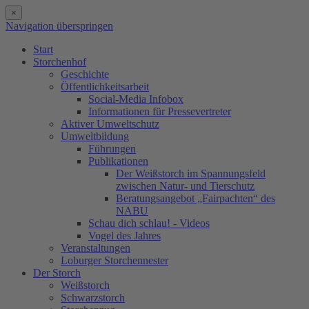
×
Navigation überspringen
Start
Storchenhof
Geschichte
Öffentlichkeitsarbeit
Social-Media Infobox
Informationen für Pressevertreter
Aktiver Umweltschutz
Umweltbildung
Führungen
Publikationen
Der Weißstorch im Spannungsfeld
zwischen Natur- und Tierschutz
Beratungsangebot „Fairpachten“ des
NABU
Schau dich schlau! - Videos
Vogel des Jahres
Veranstaltungen
Loburger Storchennester
Der Storch
Weißstorch
Schwarzstorch