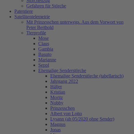
Storchenzug
Gefahren für Störche
Patentiere
Satellitentelemetrie
Mit Prinzesschen unterwegs. Aus dem Vorwort von
Peter Berthold
Tierprofile
Mose
Claus
Gambia
Basuto
Marianne
Seppl
Ehemalige Senderstörche
Ehemalige Senderstörche (tabellarisch)
Jahrgang 2022
Håljer
Kristian
Moritz
Nobby
Prinzesschen
Albert von Lotto
Lysann (ab 05/2020 ohne Sender)
Magnus
Jonas