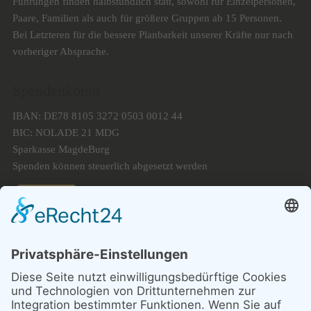
Führungen finden halbstündlich statt, sowohl für Einzelpersonen,
Paare, Familien als auch für größere Gruppen ab 15 Personen.
Bei Letzteren für die bessere Planbarkeit unserer Kräfte nur nach
vorheriger Absprache.
Spendenkonto
IBAN: DE78 8105 3272 0503 0012 44
BIC: NOLADE 21 MDG
Sparkasse MagdeBurg
Spenden können steuerlich abgesetzt werden
Förderung
© 1987 – 2025