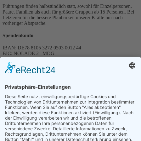
Führungen finden halbstündlich statt, sowohl für Einzelpersonen,
Paare, Familien als auch für größere Gruppen ab 15 Personen. Bei
Letzteren für die bessere Planbarkeit unserer Kräfte nur nach
vorheriger Absprache.
Spendenkonto
IBAN: DE78 8105 3272 0503 0012 44
BIC: NOLADE 21 MDG
Sparkasse MagdeBurg
Spenden können steuerlich abgesetzt werden
Förderung
© 1987 – 2025
Storchenhof Loburg e.V.
Alle Rechte vorbehalten.
Cookie-Einstellungen