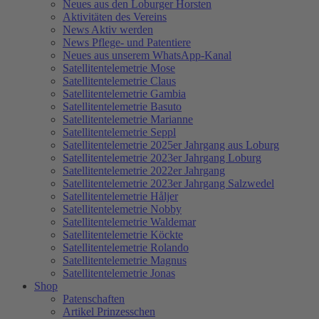
Neues aus den Loburger Horsten
Aktivitäten des Vereins
News Aktiv werden
News Pflege- und Patentiere
Neues aus unserem WhatsApp-Kanal
Satellitentelemetrie Mose
Satellitentelemetrie Claus
Satellitentelemetrie Gambia
Satellitentelemetrie Basuto
Satellitentelemetrie Marianne
Satellitentelemetrie Seppl
Satellitentelemetrie 2025er Jahrgang aus Loburg
Satellitentelemetrie 2023er Jahrgang Loburg
Satellitentelemetrie 2022er Jahrgang
Satellitentelemetrie 2023er Jahrgang Salzwedel
Satellitentelemetrie Håljer
Satellitentelemetrie Nobby
Satellitentelemetrie Waldemar
Satellitentelemetrie Köckte
Satellitentelemetrie Rolando
Satellitentelemetrie Magnus
Satellitentelemetrie Jonas
Shop
Patenschaften
Artikel Prinzesschen