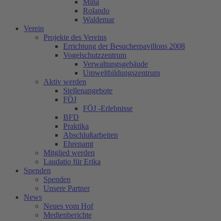
Mina
Rolando
Waldemar
Verein
Projekte des Vereins
Errichtung der Besucherpavillons 2008
Vogelschutzzentrum
Verwaltungsgebäude
Umweltbildungszentrum
Aktiv werden
Stellenangebote
FÖJ
FÖJ -Erlebnisse
BFD
Praktika
Abschlußarbeiten
Ehrenamt
Mitglied werden
Laudatio für Erika
Spenden
Spenden
Unsere Partner
News
Neues vom Hof
Medienberichte