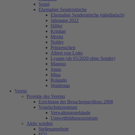
Seppl
Ehemalige Senderstörche
Ehemalige Senderstörche (tabellarisch)
Jahrgang 2022
Håljer
Kristian
Moritz
Nobby
Prinzesschen
Albert von Lotto
Lysann (ab 05/2020 ohne Sender)
Magnus
Jonas
Mina
Rolando
Waldemar
Verein
Projekte des Vereins
Errichtung der Besucherpavillons 2008
Vogelschutzzentrum
Verwaltungsgebäude
Umweltbildungszentrum
Aktiv werden
Stellenangebote
FÖJ