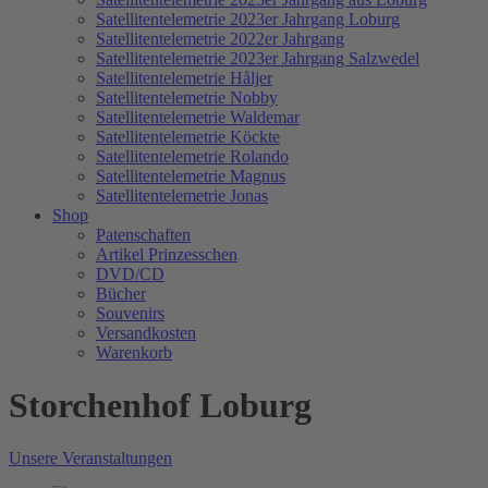
Satellitentelemetrie 2023er Jahrgang Loburg
Satellitentelemetrie 2022er Jahrgang
Satellitentelemetrie 2023er Jahrgang Salzwedel
Satellitentelemetrie Håljer
Satellitentelemetrie Nobby
Satellitentelemetrie Waldemar
Satellitentelemetrie Köckte
Satellitentelemetrie Rolando
Satellitentelemetrie Magnus
Satellitentelemetrie Jonas
Shop
Patenschaften
Artikel Prinzesschen
DVD/CD
Bücher
Souvenirs
Versandkosten
Warenkorb
Storchenhof Loburg
Unsere Veranstaltungen