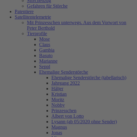
Storchenzug
Gefahren für Störche
Patentiere
Satellitentelemetrie
Mit Prinzesschen unterwegs. Aus dem Vorwort von
Peter Berthold
Tierprofile
Mose
Claus
Gambia
Basuto
Marianne
Seppl
Ehemalige Senderstörche
Ehemalige Senderstörche (tabellarisch)
Jahrgang 2022
Håljer
Kristian
Moritz
Nobby
Prinzesschen
Albert von Lotto
Lysann (ab 05/2020 ohne Sender)
Magnus
Jonas