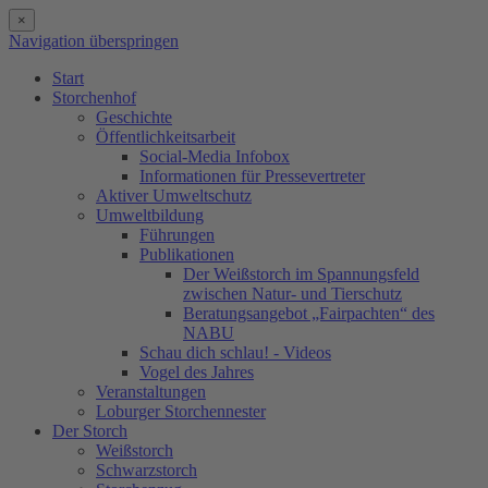
×
Navigation überspringen
Start
Storchenhof
Geschichte
Öffentlichkeitsarbeit
Social-Media Infobox
Informationen für Pressevertreter
Aktiver Umweltschutz
Umweltbildung
Führungen
Publikationen
Der Weißstorch im Spannungsfeld
zwischen Natur- und Tierschutz
Beratungsangebot „Fairpachten“ des
NABU
Schau dich schlau! - Videos
Vogel des Jahres
Veranstaltungen
Loburger Storchennester
Der Storch
Weißstorch
Schwarzstorch