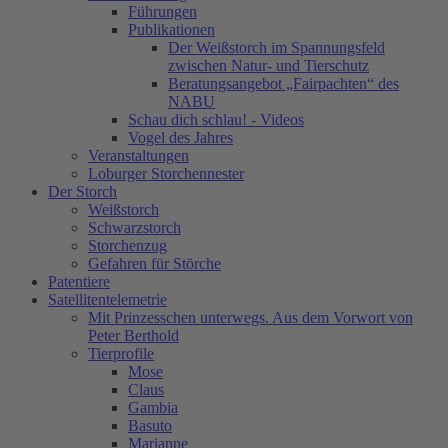
Führungen
Publikationen
Der Weißstorch im Spannungsfeld
zwischen Natur- und Tierschutz
Beratungsangebot „Fairpachten“ des
NABU
Schau dich schlau! - Videos
Vogel des Jahres
Veranstaltungen
Loburger Storchennester
Der Storch
Weißstorch
Schwarzstorch
Storchenzug
Gefahren für Störche
Patentiere
Satellitentelemetrie
Mit Prinzesschen unterwegs. Aus dem Vorwort von
Peter Berthold
Tierprofile
Mose
Claus
Gambia
Basuto
Marianne