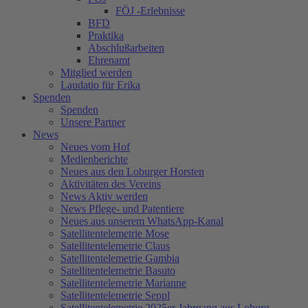
FÖJ -Erlebnisse
BFD
Praktika
Abschlußarbeiten
Ehrenamt
Mitglied werden
Laudatio für Erika
Spenden
Spenden
Unsere Partner
News
Neues vom Hof
Medienberichte
Neues aus den Loburger Horsten
Aktivitäten des Vereins
News Aktiv werden
News Pflege- und Patentiere
Neues aus unserem WhatsApp-Kanal
Satellitentelemetrie Mose
Satellitentelemetrie Claus
Satellitentelemetrie Gambia
Satellitentelemetrie Basuto
Satellitentelemetrie Marianne
Satellitentelemetrie Seppl
Satellitentelemetrie 2025er Jahrgang aus Loburg